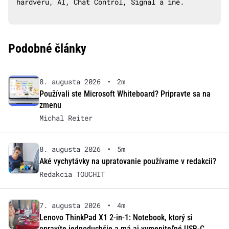
hardvéru, AI, Chat Control, Signal a iné.
Podobné články
8. augusta 2026
•
2m
Používali ste Microsoft Whiteboard? Pripravte sa na
zmenu
Michal Reiter
8. augusta 2026
•
5m
Aké vychytávky na upratovanie používame v redakcii?
Redakcia TOUCHIT
7. augusta 2026
•
4m
Lenovo ThinkPad X1 2-in-1: Notebook, ktorý si
opravíte jednoduchšie a má aj vymeniteľné USB-C