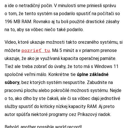
a ide o netradičný počin. V minulosti sme priniesli správu
o tom, že tento systém sa podarilo spustiť na počítači so
196 MB RAM. Rovnako aj tu boli použité drastické zásahy
na to, aby sa vôbec niečo také podarilo.
Video, ktoré ukazuje možnosti takto orezaného systému, si
pozrieť tu
môžete
. Má 5 minút a v priamom prenose
ukazuje, že ako je využívaná kapacita operačnej pamäte.
Tiež ale treba zobrať do úvahy, že toto má s Windows 11
spoločné veľmi málo. Konkrétne tie
úplne základné
súbory
, bez ktorých systém nespustíte. Zabudnite na
pracovnú plochu alebo pokročilé možnosti systému. Nejde
o to, ako dlho by ste čakali, ale či sa vôbec dajú jednotlivé
služby spustiť do kriticky nízkej kapacity RAM. Aj preto
autor spúšťa niektoré programy cez Príkazový riadok.
Behold, another possible world record!