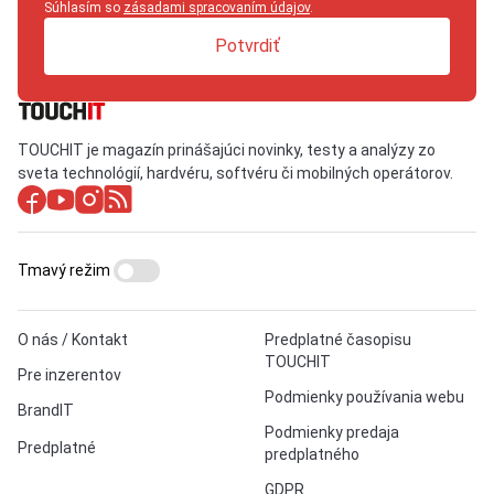
Súhlasím so
zásadami spracovaním údajov
.
Potvrdiť
TOUCHIT je magazín prinášajúci novinky, testy a analýzy zo
sveta technológií, hardvéru, softvéru či mobilných operátorov.
Tmavý režim
O nás / Kontakt
Predplatné časopisu
TOUCHIT
Pre inzerentov
Podmienky používania webu
BrandIT
Podmienky predaja
Predplatné
predplatného
GDPR