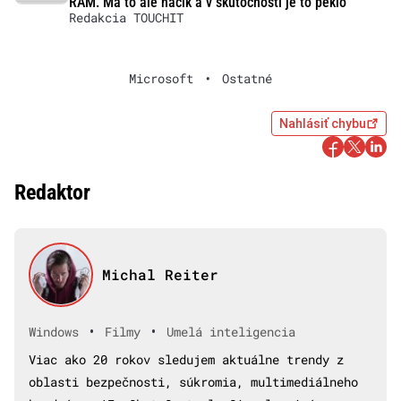
RAM. Má to ale háčik a v skutočnosti je to peklo
Redakcia TOUCHIT
Microsoft
•
Ostatné
Nahlásiť chybu
Redaktor
Michal Reiter
•
•
Windows
Filmy
Umelá inteligencia
Viac ako 20 rokov sledujem aktuálne trendy z
oblasti bezpečnosti, súkromia, multimediálneho