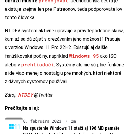
prebojovať
obrazu musíte
. Jednoduchšia cesta je
existuje zrejme len pre Patreonov, teda podporovateľov
tohto človeka.
NTDEV systém aktívne upravuje a pravdepodobne skúša,
kam až sa dá zájsť s orezávaním jeho možností. Pracuje
s verziou Windows 11 Pro 22H2. Existujú aj ďalšie
Windows 95
fanúšikovské počiny, napríklad
ako ISO
prehliadači
alebo v
. Systémy ale nie sú plne funkčné
a ide viac-menej o nostalgiu pre mnohých, ktorí niektoré
z dávnych systémov používali.
NTDEV
Zdroj:
@Twitter
Prečítajte si aj:
8. februára 2023
•
2m
Na spustenie Windows 11 stačí aj 196 MB pamäte