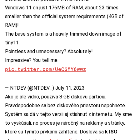
Windows 11 on just 176MB of RAM, about 23 times
smaller than the official system requirements (4GB of
RAM)!
The base system is a heavily trimmed down image of
tiny11.
Pointless and unnecessary? Absolutely!
Impressive? You tell me.
pic.twitter.com/UeC6MY6wwz
— NTDEV (@NTDEV_)
July 11, 2023
Ako je ale vidno, používa 8 GB diskovú partíciu.
Pravdepodobne sa bez diskového priestoru nepohnete.
Systém sa dá v tejto verzii aj stiahnuť z internetu. My sme
to vyskúšali, no proces je náročný na reklamy a stránky,
ktoré sú týmito prvkami zahltené. Doslova sa
k ISO