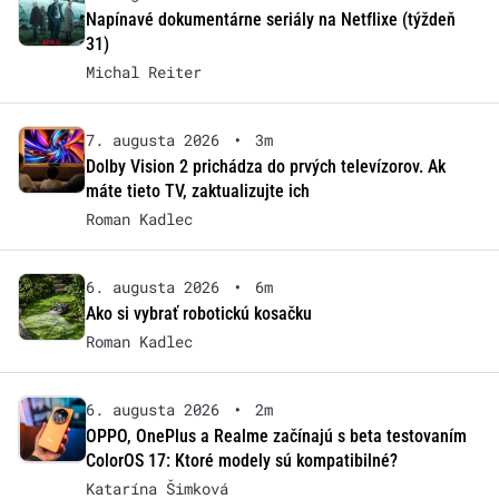
Napínavé dokumentárne seriály na Netflixe (týždeň
31)
Michal Reiter
7. augusta 2026
•
3m
Dolby Vision 2 prichádza do prvých televízorov. Ak
máte tieto TV, zaktualizujte ich
Roman Kadlec
6. augusta 2026
•
6m
Ako si vybrať robotickú kosačku
Roman Kadlec
6. augusta 2026
•
2m
OPPO, OnePlus a Realme začínajú s beta testovaním
ColorOS 17: Ktoré modely sú kompatibilné?
Katarína Šimková