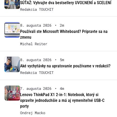
SÚŤAŽ: Vyhrajte dva bestsellery UVOĽNENÍ a SCELENÍ
Redakcia TOUCHIT
8. augusta 2026
•
2m
Používali ste Microsoft Whiteboard? Pripravte sa na
zmenu
Michal Reiter
8. augusta 2026
•
5m
Aké vychytávky na upratovanie používame v redakcii?
Redakcia TOUCHIT
7. augusta 2026
•
4m
Lenovo ThinkPad X1 2-in-1: Notebook, ktorý si
opravíte jednoduchšie a má aj vymeniteľné USB-C
porty
Ondrej Macko