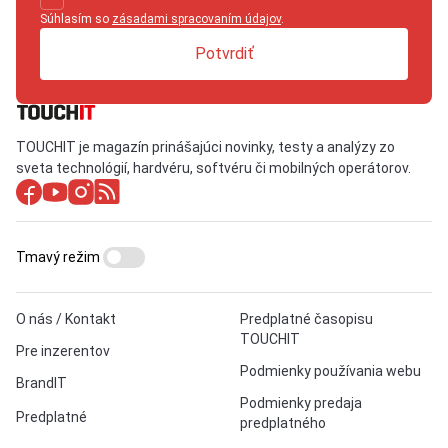
Súhlasím so
zásadami spracovaním údajov
.
Potvrdiť
TOUCHIT je magazín prinášajúci novinky, testy a analýzy zo
sveta technológií, hardvéru, softvéru či mobilných operátorov.
Tmavý režim
O nás / Kontakt
Predplatné časopisu
TOUCHIT
Pre inzerentov
Podmienky používania webu
BrandIT
Podmienky predaja
Predplatné
predplatného