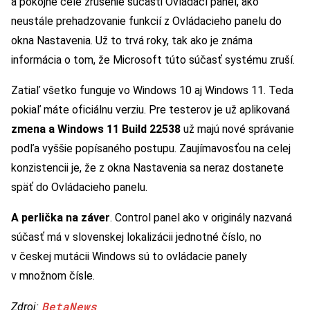
a pokojne celé zrušenie súčasti Ovládací panel, ako
neustále prehadzovanie funkcií z Ovládacieho panelu do
okna Nastavenia. Už to trvá roky, tak ako je známa
informácia o tom, že Microsoft túto súčasť systému zruší.
Zatiaľ všetko funguje vo Windows 10 aj Windows 11. Teda
pokiaľ máte oficiálnu verziu. Pre testerov je už aplikovaná
zmena a Windows 11 Build 22538
už majú nové správanie
podľa vyššie popísaného postupu. Zaujímavosťou na celej
konzistencii je, že z okna Nastavenia sa neraz dostanete
späť do Ovládacieho panelu.
A perlička na záver
. Control panel ako v originály nazvaná
súčasť má v slovenskej lokalizácii jednotné číslo, no
v českej mutácii Windows sú to ovládacie panely
v množnom čísle.
BetaNews
Zdroj: