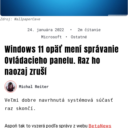
Zdroj: WallpaperCave
24. januára 2022
•
2m čítanie
Microsoft
•
Ostatné
Windows 11 opäť mení správanie
Ovládacieho panelu. Raz ho
naozaj zruší
Michal Reiter
Veľmi dobre navrhnutá systémová súčasť
raz skončí.
BetaNews
Aspoň tak to vyzerá podľa správy z webu