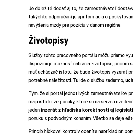
Je dôležité dodať aj to, že zamestnávateľ dostáv
takýchto odporúčaní je aj informácia o poskytova
navýšenia mzdy pre pozíciu v danom regióne.
Životopisy
Služby tohto pracovného portálu môžu priamo využi
dispozícii je možnosť nahrania životopisu, pričom
mať uchádzač istotu, že bude životopis vyzerať p
potrebné náležitosti. Tu ide o službu zadarmo,
uch
Tým, že si portál jednotlivých zamestnávateľov pr
majú istotu, že ponuky, ktoré sú na serveri uveden
jeden
inzerát z hľadiska korektnosti aj legislat
ponuku s podvodným konaním. Všetko sa deje ešt
Princíp hĺbkovej kontroly oceníte napríklad pri po