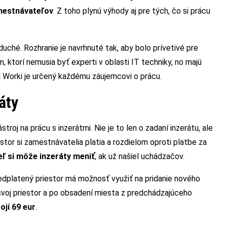
amestnávateľov
. Z toho plynú výhody aj pre tých, čo si prácu
duché. Rozhranie je navrhnuté tak, aby bolo prívetivé pre
ktorí nemusia byť experti v oblasti IT techniky, no majú
l Worki je určený každému záujemcovi o prácu.
áty
roj na prácu s inzerátmi. Nie je to len o zadaní inzerátu
,
ale
stor si zamestnávatelia platia a rozdielom oproti platbe za
ľ si môže inzeráty meniť
, ak už našiel uchádzačov.
predplatený priestor má možnosť využiť na pridanie nového
 svoj priestor a po obsadení miesta z predchádzajúceho
jí 69 eur
.