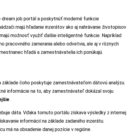
áce dream job portál a poskytnúť moderné funkcie
ádzači majú hľadanie inzerátov ako aj nahrávanie životopisov
 majú možnosť využiť ďalšie inteligentné funkcie. Napríklad
ého pracovného zamerania alebo odvetvia, ale aj v rôznych
amestnanec hľadá a zamestnávatelia ich ponúkajú.
a základe čoho poskytuje zamestnávateľom dátovú analýzu.
utné informácie na to, aby zamestnávateľ dokázal svoju
ejšie
.
ebuje dáta. Vďaka tomuto portálu získava výsledky z internej
 získavanie informácií na základe zadaného inzerátu.
cu má na obsadenie danej pozície v regióne.