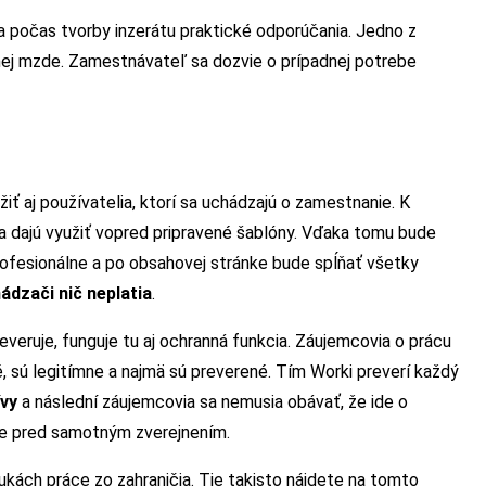
a počas tvorby inzerátu praktické odporúčania. Jedno z
nej mzde. Zamestnávateľ sa dozvie o prípadnej potrebe
ť aj používatelia, ktorí sa uchádzajú o zamestnanie. K
 sa dajú využiť vopred pripravené šablóny. Vďaka tomu bude
rofesionálne a po obsahovej stránke bude spĺňať všetky
ádzači nič neplatia
.
everuje, funguje tu aj ochranná funkcia. Záujemcovia o prácu
é, sú legitímne a najmä sú preverené. Tím Worki preverí každý
ívy
a následní záujemcovia sa nemusia obávať, že ide o
e pred samotným zverejnením.
nukách práce zo zahraničia. Tie takisto nájdete na tomto