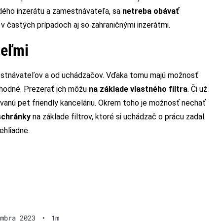
ždého inzerátu a zamestnávateľa, sa
netreba obávať
é v častých prípadoch aj so zahraničnými inzerátmi.
teľmi
mestnávateľov a od uchádzačov. Vďaka tomu majú možnosť
 vhodné. Prezerať ich môžu
na základe vlastného filtra
. Či už
zvanú pet friendly kanceláriu. Okrem toho je možnosť nechať
schránky
na základe filtrov, ktoré si uchádzač o prácu zadal.
ehliadne.
mbra 2023
•
1m