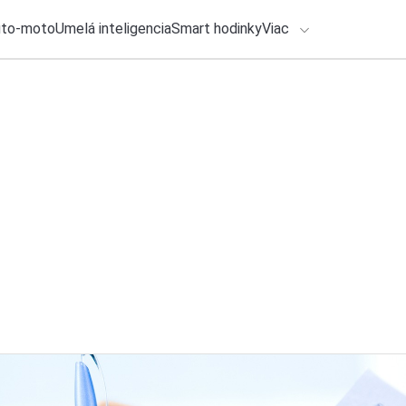
uto-moto
Umelá inteligencia
Smart hodinky
Viac
HLO BY VÁS ZAUJÍMAŤ
lačové správy
31. júla 2026
•
2m
Telekom zlepšil Eas
ADÁVANIA
milovníkov dát, v z
Zadajte frázu pre vyhľadanie
Roman Kadlec