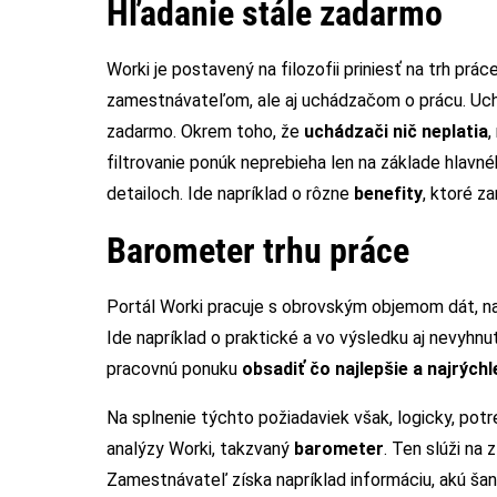
Hľadanie stále zadarmo
Worki je postavený na filozofii priniesť na trh pr
zamestnávateľom
,
ale aj uchádzačom o prácu. Uch
zadarmo. Okrem toho, že
uchádzači nič neplatia
,
filtrovanie ponúk neprebieha len na základe hlavn
detailoch. Ide napríklad o rôzne
benefity
, ktoré z
Barometer trhu práce
Portál Worki pracuje s obrovským objemom dát, n
Ide napríklad o praktické a vo výsledku aj nevyhn
pracovnú ponuku
obsadiť čo najlepšie a najrýchl
Na splnenie týchto požiadaviek však, logicky, potr
analýzy Worki, takzvaný
barometer
. Ten slúži na
Zamestnávateľ získa napríklad informáciu, akú šan