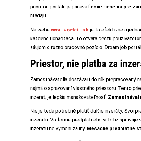
prioritou portálu je prinášať
nové riešenia pre z
hľadajú.
www.worki.sk
Na webe
je to efektívne a jedno
každého uchádzača. To otvára cestu používateľom, 
záujem o rôzne pracovné pozície. Dream job portá
Priestor, nie platba za inzer
Zamestnávatelia dostávajú do rúk prepracovaný nást
najmä o spravovaní vlastného priestoru. Tento prie
inzerát, je lepšia manažovateľnosť.
Zamestnávate
Nie je teda potrebné platiť ďalšie inzeráty. Svoj 
inzerátu. Vo forme predplatného si totiž spravuje
inzerátu ho vymení za iný.
Mesačné predplatné sto