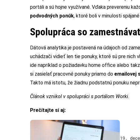
portáli a sú hojne využívané. Vďaka prevereniu ka
podvodných ponúk
, ktoré boli v minulosti spájan
Spolupráca so zamestnáva
Dátová analytika je postavená na údajoch od za
uchádzači vidieť len tie ponuky, ktoré sú pre nich
ide napríklad o požiadavku home office alebo tak
si zasielať pracovné ponuky priamo do
emailovej 
Takto má istotu, že žiadnu podstatnú ponuku nepr
Článok vznikol v spolupráci s portálom Worki.
Prečítajte si aj:
19. dece