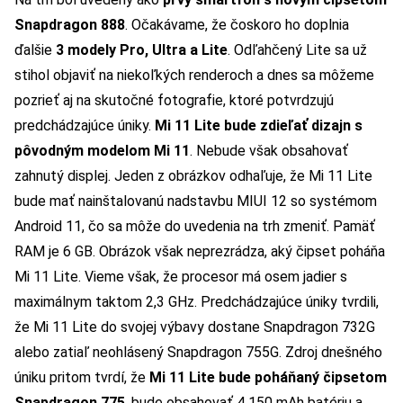
Snapdragon 888
. Očakávame, že čoskoro ho doplnia
ďalšie
3 modely Pro, Ultra a Lite
. Odľahčený Lite sa už
stihol objaviť na niekoľkých renderoch a dnes sa môžeme
pozrieť aj na skutočné fotografie, ktoré potvrdzujú
predchádzajúce úniky.
Mi 11 Lite bude zdieľať dizajn s
pôvodným modelom Mi 11
. Nebude však obsahovať
zahnutý displej. Jeden z obrázkov odhaľuje, že Mi 11 Lite
bude mať nainštalovanú nadstavbu MIUI 12 so systémom
Android 11, čo sa môže do uvedenia na trh zmeniť. Pamäť
RAM je 6 GB.
Obrázok však neprezrádza, aký čipset poháňa
Mi 11 Lite. Vieme však, že procesor má osem jadier s
maximálnym taktom 2,3 GHz. Predchádzajúce úniky tvrdili,
že Mi 11 Lite do svojej výbavy dostane Snapdragon 732G
alebo zatiaľ neohlásený Snapdragon 755G.
Zdroj dnešného
úniku pritom tvrdí, že
Mi 11 Lite bude poháňaný čipsetom
Snapdragon 775
, bude obsahovať 4 150 mAh batériu a