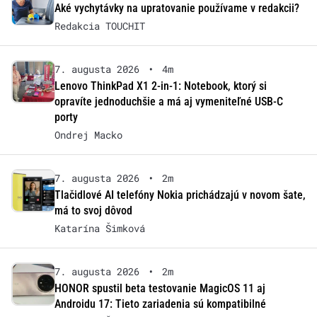
Aké vychytávky na upratovanie používame v redakcii?
Redakcia TOUCHIT
7. augusta 2026
•
4m
Lenovo ThinkPad X1 2-in-1: Notebook, ktorý si
opravíte jednoduchšie a má aj vymeniteľné USB-C
porty
Ondrej Macko
7. augusta 2026
•
2m
Tlačidlové AI telefóny Nokia prichádzajú v novom šate,
má to svoj dôvod
Katarína Šimková
7. augusta 2026
•
2m
HONOR spustil beta testovanie MagicOS 11 aj
Androidu 17: Tieto zariadenia sú kompatibilné