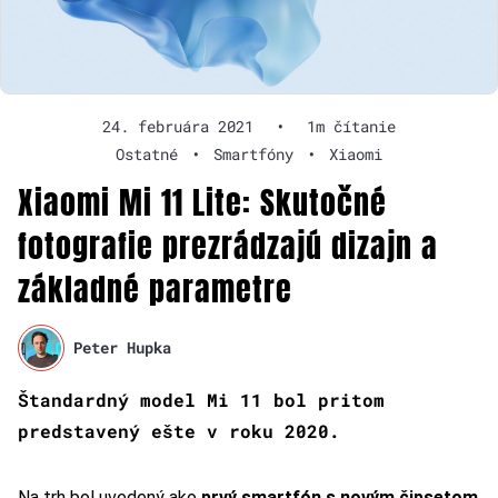
24. februára 2021
•
1m čítanie
Ostatné
•
Smartfóny
•
Xiaomi
Xiaomi Mi 11 Lite: Skutočné
fotografie prezrádzajú dizajn a
základné parametre
Peter Hupka
Štandardný model Mi 11 bol pritom
predstavený ešte v roku 2020.
Na trh bol uvedený ako
prvý smartfón s novým čipsetom