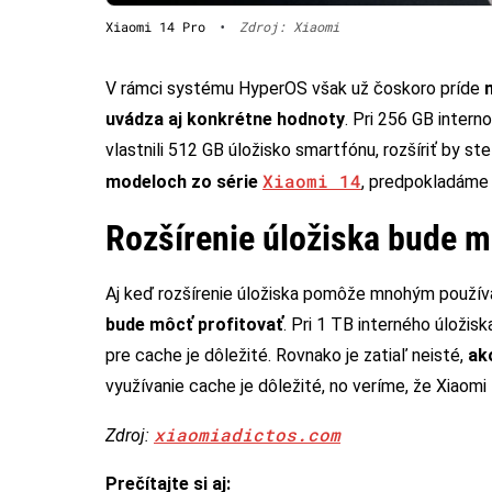
Xiaomi 14 Pro
•
Zdroj: Xiaomi
V rámci systému HyperOS však už čoskoro príde
uvádza aj konkrétne hodnoty
. Pri 256 GB intern
vlastnili 512 GB úložisko smartfónu, rozšíriť by ste
Xiaomi 14
modeloch zo série
, predpokladáme 
Rozšírenie úložiska bude ma
Aj keď rozšírenie úložiska pomôže mnohým použí
bude môcť profitovať
. Pri 1 TB interného úložis
pre cache je dôležité. Rovnako je zatiaľ neisté,
ak
využívanie cache je dôležité, no veríme, že Xiaomi 
xiaomiadictos.com
Zdroj:
Prečítajte si aj: