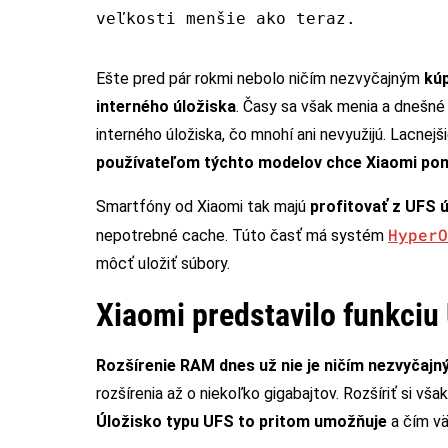
veľkosti menšie ako teraz.
Ešte pred pár rokmi nebolo ničím nezvyčajným
kúp
interného úložiska
. Časy sa však menia a dnešn
interného úložiska, čo mnohí ani nevyužijú. Lacne
používateľom týchto modelov chce Xiaomi po
Smartfóny od Xiaomi tak majú
profitovať z UFS 
HyperO
nepotrebné cache. Túto časť má systém
môcť uložiť súbory.
Xiaomi predstavilo funkciu
Rozšírenie RAM dnes už nie je ničím nezvyčaj
rozšírenia až o niekoľko gigabajtov. Rozšíriť si vš
Úložisko typu UFS to pritom umožňuje
a čím vä