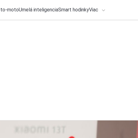
uto-moto
Umelá inteligencia
Smart hodinky
Viac
HLO BY VÁS ZAUJÍMAŤ
lačové správy
25. júla 2026
•
2m
Máte telefón Realm
ADÁVANIA
na nový systém
Zadajte frázu pre vyhľadanie
Katarína Šimková