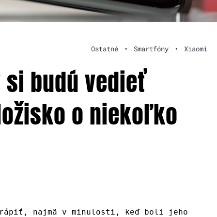
Ostatné
•
Smartfóny
•
Xiaomi
 si budú vedieť
úložisko o niekoľko
rápiť, najmä v minulosti, keď boli jeho