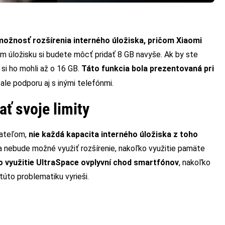
možnosť rozšírenia interného úložiska, pričom Xiaomi
om úložisku si budete môcť pridať 8 GB navyše. Ak by ste
 si ho mohli až o 16 GB.
Táto funkcia bola prezentovaná pri
ale podporu aj s inými telefónmi.
ť svoje limity
vateľom,
nie každá kapacita interného úložiska z toho
ka nebude možné využiť rozšírenie, nakoľko využitie pamäte
o využitie UltraSpace ovplyvní chod smartfónov
, nakoľko
túto problematiku vyrieši.