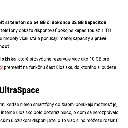
iť si telefón so 64 GB či dokonca 32 GB kapacitou
é telefóny dokážu disponovať pokojne kapacitou až 1 TB
jšie modely však stále ponúkajú menej kapacity a
práve
môcť
.
úložiska
, ktoré si zvyčajne rezervuje viac ako 10 GB pre
S
premeniť na funkčnú časť úložiska, do ktorého si budete
 UltraSpace
ným
, keďže nielen smartfóny od Xiaomi ponúkajú možnosť jej
ak interné úložisko bolo doteraz niečo, o čom sa nerozprávalo.
čším úložiskom disponujete, o to viac si ho môžete rozšíriť.