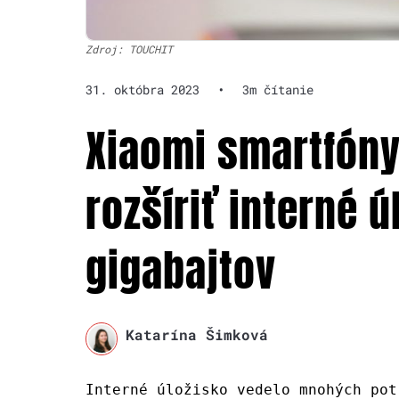
Zdroj: TOUCHIT
31. októbra 2023
•
3m čítanie
Xiaomi smartfóny
rozšíriť interné 
gigabajtov
Katarína Šimková
Interné úložisko vedelo mnohých pot