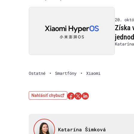
20. októ
Získa 
jednod
Katarína
Ostatné
•
Smartfóny
•
Xiaomi
Nahlásiť chybu
Katarína Šimková