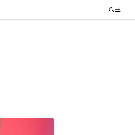
Nájsť
e? Tieto modely čaká veľká aktualizácia