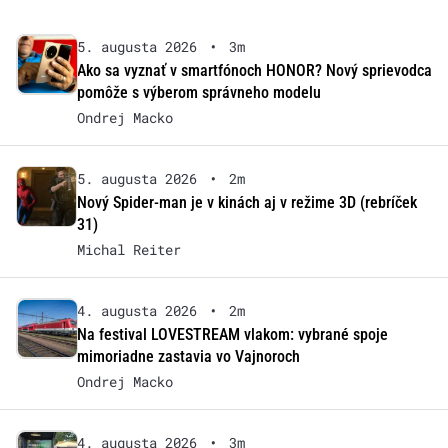
5. augusta 2026
•
3m
Ako sa vyznať v smartfónoch HONOR? Nový sprievodca
pomôže s výberom správneho modelu
Ondrej Macko
5. augusta 2026
•
2m
Nový Spider-man je v kinách aj v režime 3D (rebríček
31)
Michal Reiter
4. augusta 2026
•
2m
Na festival LOVESTREAM vlakom: vybrané spoje
mimoriadne zastavia vo Vajnoroch
Ondrej Macko
4. augusta 2026
•
3m