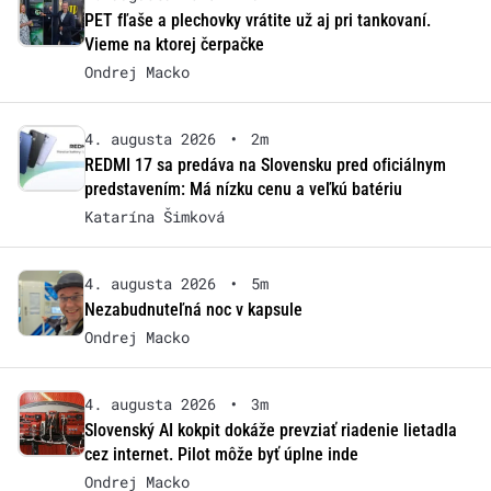
PET fľaše a plechovky vrátite už aj pri tankovaní.
Vieme na ktorej čerpačke
Ondrej Macko
4. augusta 2026
•
2m
REDMI 17 sa predáva na Slovensku pred oficiálnym
predstavením: Má nízku cenu a veľkú batériu
Katarína Šimková
4. augusta 2026
•
5m
Nezabudnuteľná noc v kapsule
Ondrej Macko
4. augusta 2026
•
3m
Slovenský AI kokpit dokáže prevziať riadenie lietadla
cez internet. Pilot môže byť úplne inde
Ondrej Macko