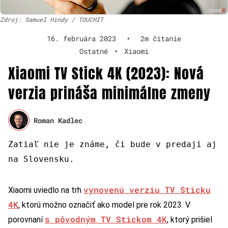
Zdroj: Samuel Hindy / TOUCHIT
16. februára 2023
•
2m čítanie
Ostatné
•
Xiaomi
Xiaomi TV Stick 4K (2023): Nová
verzia prináša minimálne zmeny
Roman Kadlec
Zatiaľ nie je známe, či bude v predaji aj
na Slovensku.
vynovenú verziu TV Sticku
Xiaomi uviedlo na trh
4K
, ktorú možno označiť ako model pre rok 2023. V
s pôvodným TV Stickom 4K
porovnaní
, ktorý prišiel