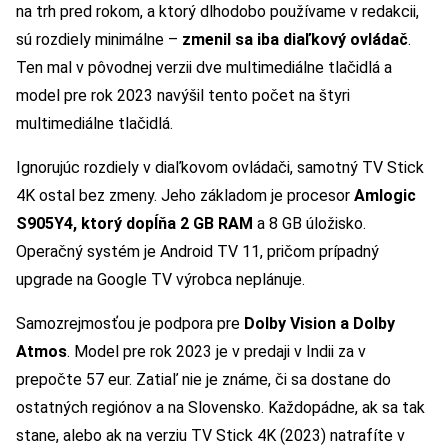
na trh pred rokom, a ktorý dlhodobo používame v redakcii,
sú rozdiely minimálne –
zmenil sa iba diaľkový ovládač
.
Ten mal v pôvodnej verzii dve multimediálne tlačidlá a
model pre rok 2023 navýšil tento počet na štyri
multimediálne tlačidlá.
Ignorujúc rozdiely v diaľkovom ovládači, samotný TV Stick
4K ostal bez zmeny. Jeho základom je procesor
Amlogic
S905Y4, ktorý dopĺňa 2 GB RAM
a 8 GB úložisko.
Operačný systém je Android TV 11, pričom prípadný
upgrade na Google TV výrobca neplánuje.
Samozrejmosťou je podpora pre
Dolby Vision a Dolby
Atmos
. Model pre rok 2023 je v predaji v Indii za v
prepočte 57 eur. Zatiaľ nie je známe, či sa dostane do
ostatných regiónov a na Slovensko. Každopádne, ak sa tak
stane, alebo ak na verziu TV Stick 4K (2023) natrafíte v