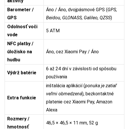
aktivity
Barometer /
Áno / Áno, dvojpásmové GPS (
GPS,
GPS
Beidou, GLONASS, Galileo, QZSS
)
Odolnosť voči
5 ATM
vode
NFC platby /
úložisko na
Áno, cez Xiaomi Pay / Áno
hudbu
6 až 24 dní v závislosti od spôsobu
Výdrž batérie
používania
inštalácia aplikácií (
ponuka je zatiaľ
veľmi obmedzená
), bezkontaktné
Extra funkcie
platenie cez Xiaomi Pay, Amazon
Alexa
Rozmery /
46,5 × 46,5 × 11 mm, 52 g
hmotnosť