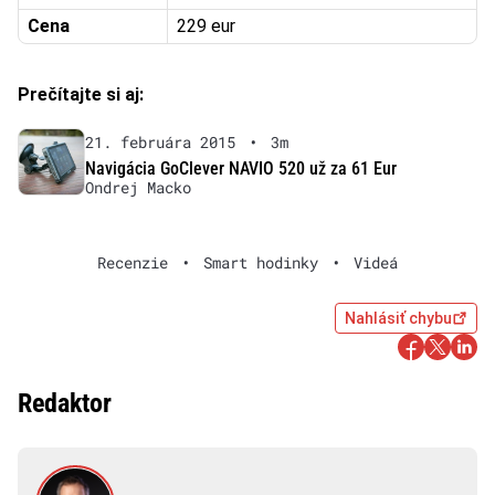
Cena
229 eur
Prečítajte si aj:
21. februára 2015
•
3m
Navigácia GoClever NAVIO 520 už za 61 Eur
Ondrej Macko
Recenzie
•
Smart hodinky
•
Videá
Nahlásiť chybu
Redaktor