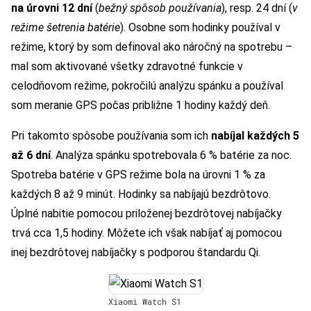
na úrovni 12 dní
(
bežný spôsob používania
), resp. 24 dní (
v
režime šetrenia batérie
). Osobne som hodinky používal v
režime, ktorý by som definoval ako náročný na spotrebu –
mal som aktivované všetky zdravotné funkcie v
celodňovom režime, pokročilú analýzu spánku a používal
som meranie GPS počas približne 1 hodiny každý deň.
Pri takomto spôsobe používania som ich
nabíjal každých 5
až 6 dní
. Analýza spánku spotrebovala 6 % batérie za noc.
Spotreba batérie v GPS režime bola na úrovni 1 % za
každých 8 až 9 minút. Hodinky sa nabíjajú bezdrôtovo.
Úplné nabitie pomocou priloženej bezdrôtovej nabíjačky
trvá cca 1,5 hodiny. Môžete ich však nabíjať aj pomocou
inej bezdrôtovej nabíjačky s podporou štandardu Qi.
Xiaomi Watch S1