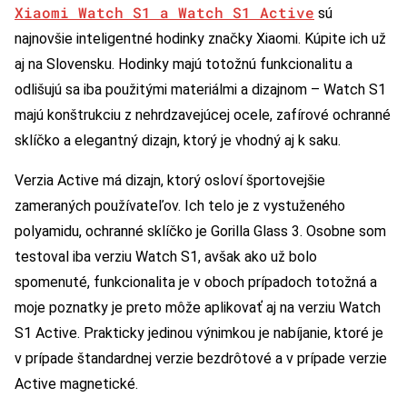
Xiaomi Watch S1 a Watch S1 Active
sú
najnovšie inteligentné hodinky značky Xiaomi. Kúpite ich už
aj na Slovensku. Hodinky majú totožnú funkcionalitu a
odlišujú sa iba použitými materiálmi a dizajnom – Watch S1
majú konštrukciu z nehrdzavejúcej ocele, zafírové ochranné
sklíčko a elegantný dizajn, ktorý je vhodný aj k saku.
Verzia Active má dizajn, ktorý osloví športovejšie
zameraných používateľov. Ich telo je z vystuženého
polyamidu, ochranné sklíčko je Gorilla Glass 3. Osobne som
testoval iba verziu Watch S1, avšak ako už bolo
spomenuté, funkcionalita je v oboch prípadoch totožná a
moje poznatky je preto môže aplikovať aj na verziu Watch
S1 Active. Prakticky jedinou výnimkou je nabíjanie, ktoré je
v prípade štandardnej verzie bezdrôtové a v prípade verzie
Active magnetické.