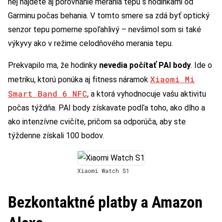
nej nájdete aj porovnanie merania tepu s hodinkami od
Garminu počas behania. V tomto smere sa zdá byť optický
senzor tepu pomerne spoľahlivý – nevšimol som si také
výkyvy ako v režime celodňového merania tepu.
Prekvapilo ma, že hodinky
nevedia počítať PAI body
. Ide o
Xiaomi Mi
metriku, ktorú ponúka aj fitness náramok
Smart Band 6 NFC
, a ktorá vyhodnocuje vašu aktivitu
počas týždňa. PAI body získavate podľa toho, ako dlho a
ako intenzívne cvičíte, pričom sa odporúča, aby ste
týždenne získali 100 bodov.
Xiaomi Watch S1
Bezkontaktné platby a Amazon