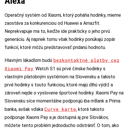
Alexa
Operačný systém od Xiaomi, ktorý poháňa hodinky, mierne
zaostáva za konkurenciou od Huawei a Amazfit.
Neprekvapuje ma to, keďže ide prakticky o jeho prvú
generáciu. Aj napriek tomu však hodinky ponúkajú zopár
funkcií, ktoré môžu predstavovať pridanú hodnotu.
bezkontaktné platby cez
Hlavným lákadlom budú
Xiaomi Pay
. Watch S1 sú prvé čínske hodinky s
vlastným platobným systémom na Slovensku a takisto
prvé hodinky s touto funkciou, ktoré majú dlhú výdrž a
zároveň nejde o vyslovene športové hodinky. Xiaomi Pay na
Slovensku síce momentálne podporujú iba mBank a Prima
Curve karte
banka, avšak vďaka
, ktorá takisto
podporuje Xiaomi Pay a je dostupná aj pre Slovákov,
môžete tento problém jednoducho odstrániť. O tom, ako