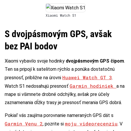
Xiaomi Watch S1
S dvojpásmovým GPS, avšak
bez PAI bodov
Xiaomi vybavilo svoje hodinky
dvojpásmovým GPS čipom
.
Ten sa pripojí k satelitom rýchlo a ponúka dostatočnú
Huawei Watch GT 3
presnosť, približne na úrovni
.
Garmin hodiniek
Watch S1 nedosahujú presnosť
a na
mape si všimnete drobné odchýlky, avšak pre účely
zaznamenania dĺžky trasy je presnosť merania GPS dobrá.
Pokiaľ vás zaujíma porovnanie nameraných GPS dát s
Garmin Venu 2
moju videorecenziu
, pozrite si
. V