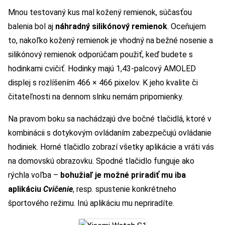
Mnou testovaný kus mal kožený remienok, súčasťou
balenia bol aj
náhradný silikónový remienok
. Oceňujem
to, nakoľko kožený remienok je vhodný na bežné nosenie a
silikónový remienok odporúčam použiť, keď budete s
hodinkami cvičiť. Hodinky majú 1,43-palcový AMOLED
displej s rozlíšením 466 × 466 pixelov. K jeho kvalite či
čitateľnosti na dennom slnku nemám pripomienky.
Na pravom boku sa nachádzajú dve bočné tlačidlá, ktoré v
kombinácii s dotykovým ovládaním zabezpečujú ovládanie
hodiniek. Horné tlačidlo zobrazí všetky aplikácie a vráti vás
na domovskú obrazovku. Spodné tlačidlo funguje ako
rýchla voľba –
bohužiaľ je možné priradiť mu iba
aplikáciu
Cvičenie
, resp. spustenie konkrétneho
športového režimu. Inú aplikáciu mu nepriradíte.