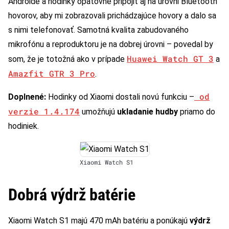
Androide a hodinky opätovne pripojiť aj na úrovni Bluetooth
hovorov, aby mi zobrazovali prichádzajúce hovory a dalo sa
s nimi telefonovať. Samotná kvalita zabudovaného
mikrofónu a reproduktoru je na dobrej úrovni – povedal by
Huawei Watch GT 3
som, že je totožná ako v prípade
a
Amazfit GTR 3 Pro
.
od
Doplnené:
Hodinky od Xiaomi dostali novú funkciu –
verzie 1.4.174
umožňujú
ukladanie hudby
priamo do
hodiniek.
Xiaomi Watch S1
Dobrá výdrž batérie
Xiaomi Watch S1 majú 470 mAh batériu a ponúkajú
výdrž