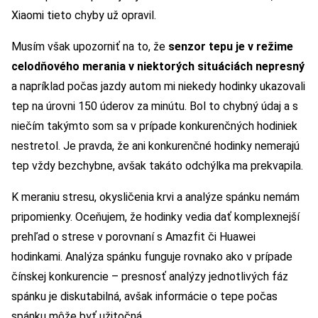
Xiaomi tieto chyby už opravil.
Musím však upozorniť na to, že
senzor tepu je v režime
celodňového merania v niektorých situáciách nepresný
a napríklad počas jazdy autom mi niekedy hodinky ukazovali
tep na úrovni 150 úderov za minútu. Bol to chybný údaj a s
niečím takýmto som sa v prípade konkurenčných hodiniek
nestretol. Je pravda, že ani konkurenčné hodinky nemerajú
tep vždy bezchybne, avšak takáto odchýlka ma prekvapila.
K meraniu stresu, okysličenia krvi a analýze spánku nemám
pripomienky. Oceňujem, že hodinky vedia dať komplexnejší
prehľad o strese v porovnaní s Amazfit či Huawei
hodinkami. Analýza spánku funguje rovnako ako v prípade
čínskej konkurencie – presnosť analýzy jednotlivých fáz
spánku je diskutabilná, avšak informácie o tepe počas
spánku môže byť užitočná.