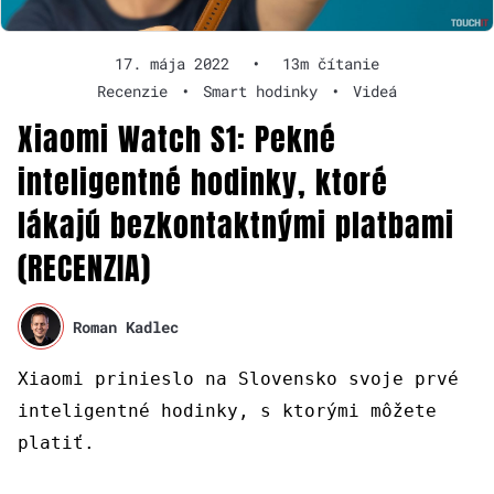
17. mája 2022
•
13m čítanie
Recenzie
•
Smart hodinky
•
Videá
Xiaomi Watch S1: Pekné
inteligentné hodinky, ktoré
lákajú bezkontaktnými platbami
(RECENZIA)
Roman Kadlec
Xiaomi prinieslo na Slovensko svoje prvé
inteligentné hodinky, s ktorými môžete
platiť.