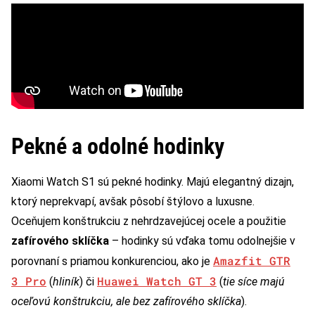
Pekné a odolné hodinky
Xiaomi Watch S1 sú pekné hodinky. Majú elegantný dizajn,
ktorý neprekvapí, avšak pôsobí štýlovo a luxusne.
Oceňujem konštrukciu z nehrdzavejúcej ocele a použitie
zafírového sklíčka
– hodinky sú vďaka tomu odolnejšie v
Amazfit GTR
porovnaní s priamou konkurenciou, ako je
3 Pro
Huawei Watch GT 3
(
hliník
) či
(
tie síce majú
oceľovú konštrukciu, ale bez zafírového sklíčka
).