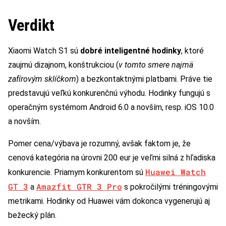
Verdikt
Xiaomi Watch S1 sú
dobré inteligentné hodinky
, ktoré
zaujmú dizajnom, konštrukciou (
v tomto smere najmä
zafírovým sklíčkom
) a bezkontaktnými platbami. Práve tie
predstavujú veľkú konkurenčnú výhodu. Hodinky fungujú s
operačným systémom Android 6.0 a novším, resp. iOS 10.0
a novším.
Pomer cena/výbava je rozumný, avšak faktom je, že
cenová kategória na úrovni 200 eur je veľmi silná z hľadiska
Huawei Watch
konkurencie. Priamym konkurentom sú
GT 3
Amazfit GTR 3 Pro
a
s pokročilými tréningovými
metrikami. Hodinky od Huawei vám dokonca vygenerujú aj
bežecký plán.