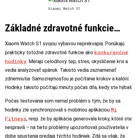
Xiaomi Watch S1
Základné zdravotné funkcie…
Xiaomi Watch S1 svojou výbavou neprekvapia. Ponúkajú
konkurenčné
prakticky totožné zdravotné funkcie ako
hodinky
. Merajú celodňový tep, stres, okysličenie krvi a
vedia analyzovať spánok. Takisto vedia zaznamenať
zdriemnutia. Samozrejmosťou je počítanie krokov a kalórií.
Hodinky takisto počítajú minúty počas dňa, kedy ste hýbali.
Počas testovania som nemal problém s tým, že by sa
Mi
hodinky zle synchronizovali s mobilnou aplikáciou
Fitness
, resp. že by aplikácia generovala kroky, ktoré ste
nespravili – na tieto problémy upozorňovali používatelia v
dobe spustenia predaja týchto hodiniek. Zdá sa však, že