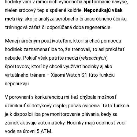
hodinky vám v rámci nich vyhodnotia aj informácie navyše,
nielen srdcový tep a spálené kalórie.
Neponúkajú však
metriky
, ako je analýza aeróbneho či anaeróbneho účinku,
tréningová záťaž či odporúčaná doba regenerácie.
Menej náročným používateľom, ktorí si chcú pomocou
hodiniek zaznamenať iba to, že trénovali, to asi prekážať
nebude. Pokiaľ však patríte medzi (
rekreačných
)
športovcov, ktorí by chceli využívať hodinky aj ako
virtuálneho trénera – Xiaomi Watch S1 túto funkciu
neponúkajú.
V porovnaní s konkurenciou mi tiež chýbala možnosť
uzamknúť si dotykový displej počas cvičenia. Táto funkcia
je k dispozícii iba pre monitorovanie plávania, kedy sa
zámok aktivuje automaticky. Hodinky majú odolnosť voči
vode na úrovni 5 ATM.