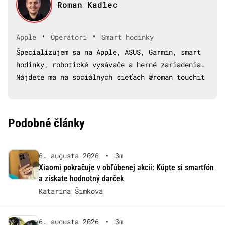
Roman Kadlec
•
•
Apple
Operátori
Smart hodinky
Špecializujem sa na Apple, ASUS, Garmin, smart
hodinky, robotické vysávače a herné zariadenia.
Nájdete ma na sociálnych sieťach @roman_touchit
Podobné články
6. augusta 2026
•
3m
Xiaomi pokračuje v obľúbenej akcii: Kúpte si smartfón
a získate hodnotný darček
Katarína Šimková
6. augusta 2026
•
3m