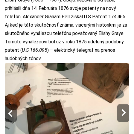
prihlásili dňa 14. Februára 1876 svoje patenty na nový
telefón. Alexander Graham Bell získal U.S Patent 174.465.
Aj keď je táto skutočnosť známa, viacerými historikmi je za
skutočného vynálezcu telefónu považovaný Elishy Graye.
Tomuto vynálezcovi bol už v roku 1875 udelený podobný
patent (
U.S 166.095
) – elektrický telegraf na prenos
hudobných tónov.