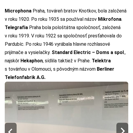
Microphona
Praha, továreň bratov Knotkov, bola založená
v roku 1920. Po roku 1935 sa používal názov
Mikrofona
.
Telegrafia
Praha bola pološtátna spoločnosť, založená
v roku 1919. V roku 1922 sa spoločnosť presťahovala do
Pardubíc. Po roku 1946 vyrábala hlavne rozhlasové
prijímače a vysielačky.
Standard Electric – Doms a spol
.,
najskôr
Hekaphon
, sídlila taktiež v Prahe.
Telektra
s továrňou v Olomouci, s pôvodným názvom
Berliner
Telefonfabrik A.G.