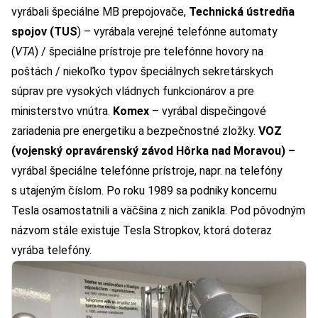
vyrábali špeciálne MB prepojovače,
Technická ústredňa
spojov (TUS
) – vyrábala verejné telefónne automaty
(
VTA
) / špeciálne prístroje pre telefónne hovory na
poštách / niekoľko typov špeciálnych sekretárskych
súprav pre vysokých vládnych funkcionárov a pre
ministerstvo vnútra.
Komex
– vyrábal dispečingové
zariadenia pre energetiku a bezpečnostné zložky.
VOZ
(vojenský opravárenský závod Hôrka nad Moravou) –
vyrábal špeciálne telefónne prístroje, napr. na telefóny
s utajeným číslom. Po roku 1989 sa podniky koncernu
Tesla osamostatnili a väčšina z nich zanikla. Pod pôvodným
názvom stále existuje
Tesla Stropkov
, ktorá doteraz
vyrába telefóny.