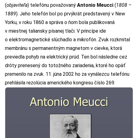
(
objaviteľa
) telefónu považovaný
Antonio Meucci
(
1808 –
1889
). Jeho telefón bol po prvýkrát predstavený v New
Yorku, v roku 1860 a správa o ňom bola publikovaná
v miestnej taliansky písanej tlači. V princípe ide
o elektromagnetické slúchadlo a mikrofón. Zvuk rozkmital
membránu s permanentným magnetom v cievke, ktorá
previedla pohyb na elektrický prúd. Ten bol následne cez
drôty prenesený do totožného zariadenia, ktoré ho opäť
premenilo na zvuk. 11. júna 2002 ho za vynálezcu telefónu
prehlásila rezolúcia amerického kongresu číslo 269.