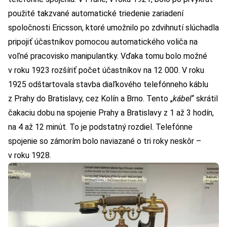
použité takzvané automatické triedenie zariadení
spoločnosti Ericsson, ktoré umožnilo po zdvihnutí slúchadla
pripojiť účastníkov pomocou automatického voliča na
voľné pracovisko manipulantky. Vďaka tomu bolo možné
v roku 1923 rozšíriť počet účastníkov na 12 000. V roku
1925 odštartovala stavba diaľkového telefónneho káblu
z Prahy do Bratislavy, cez Kolín a Brno. Tento „
kábel
“ skrátil
čakaciu dobu na spojenie Prahy a Bratislavy z 1 až 3 hodín,
na 4 až 12 minút. To je podstatný rozdiel. Telefónne
spojenie so zámorím bolo naviazané o tri roky neskôr –
v roku 1928.