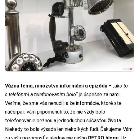
Vážna téma, množstvo informácií a epizóda
–
„ako to
s telefónmi a telefonovaním bolo“
je úspešne za nami.
Veríme, že sme vás nenudili a že informácie, ktoré ste
načerpali, vám pripomenuli to, že nie vždy bolo
telefonovanie bežnou a jednoduchou súčasťou života.
Niekedy to bola výsada len niekoľkých ľudí. Ďakujeme Vám
za vašu pozornosť a sledovanie nášho
RETRO blogu
. Už