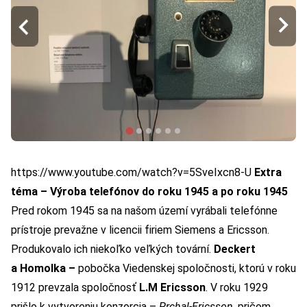
https://www.youtube.com/watch?v=5SveIxcn8-U
Extra
téma – Výroba telefónov do roku 1945 a po roku 1945
Pred rokom 1945 sa na našom území vyrábali telefónne
prístroje prevažne v licencii firiem Siemens a Ericsson.
Produkovalo ich niekoľko veľkých tovární.
Deckert
a Homolka –
pobočka Viedenskej spoločnosti, ktorú v roku
1912 prevzala spoločnosť
L.M Ericsson
. V roku 1929
prišlo k vytvoreniu konzorcia –
Prchal-Ericsson
, pričom