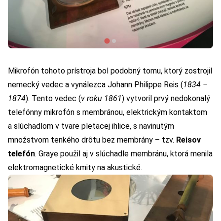
Mikrofón tohoto prístroja bol podobný tomu, ktorý zostrojil
nemecký vedec a vynálezca Johann Philippe Reis (
1834 –
1874
). Tento vedec (
v roku 1861
) vytvoril prvý nedokonalý
telefónny mikrofón s membránou, elektrickým kontaktom
a slúchadlom v tvare pletacej ihlice, s navinutým
množstvom tenkého drôtu bez membrány – tzv.
Reisov
telefón
. Graye použil aj v slúchadle membránu, ktorá menila
elektromagnetické kmity na akustické.