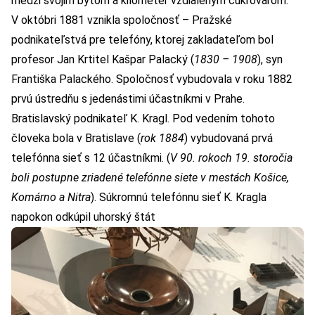
medzi svojim bytom a kilometer vzdialeným cukrovarom.
V októbri 1881 vznikla spoločnosť – Pražské
podnikateľstvá pre telefóny, ktorej zakladateľom bol
profesor Jan Krtitel Kašpar Palacký (
1830 – 1908
), syn
Františka Palackého. Spoločnosť vybudovala v roku 1882
prvú ústredňu s jedenástimi účastníkmi v Prahe.
Bratislavský podnikateľ K. Kragl. Pod vedením tohoto
človeka bola v Bratislave (
rok 1884
) vybudovaná prvá
telefónna sieť s 12 účastníkmi. (
V 90. rokoch 19. storočia
boli postupne zriadené telefónne siete v mestách Košice,
Komárno a Nitra
). Súkromnú telefónnu sieť K. Kragla
napokon odkúpil uhorský štát