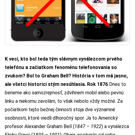
K veci, kto bol teda tým slávnym vynálezcom prvého
telefónu a začiatkom fenoménu telefonovania so
zvukom? Bol to Graham Bell? História v tom má jasno,
ale všetci historici stým nesúhlasia.
Rok 1876
Dnes to
berieme ako samozrejmosť, zdvihnem mobil alebo pevnú
linku a niekomu zavolám, to však nebolo vždy možné. Za
počiatkom tejto bežnej činnosti stoja dve významné
osobnosti, ktoré viedli dlhoročný spor. Ja to Americký
profesor Alexander Graham Bell (
1847 – 1922
) a vynálezca
Elishy Graye (
1835 – 1901
). Obaja, nezávisle od seba,