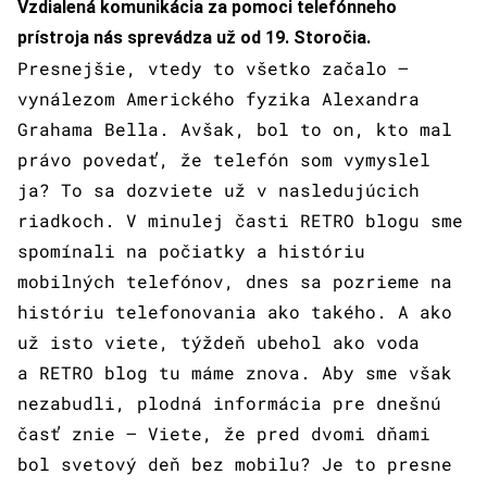
Vzdialená komunikácia za pomoci telefónneho
prístroja nás sprevádza už od 19. Storočia.
Presnejšie, vtedy to všetko začalo –
vynálezom Amerického fyzika Alexandra
Grahama Bella. Avšak, bol to on, kto mal
právo povedať, že telefón som vymyslel
ja? To sa dozviete už v nasledujúcich
riadkoch. V minulej časti RETRO blogu sme
spomínali na počiatky a históriu
mobilných telefónov, dnes sa pozrieme na
históriu telefonovania ako takého. A ako
už isto viete, týždeň ubehol ako voda
a RETRO blog tu máme znova. Aby sme však
nezabudli, plodná informácia pre dnešnú
časť znie – Viete, že pred dvomi dňami
bol svetový deň bez mobilu? Je to presne