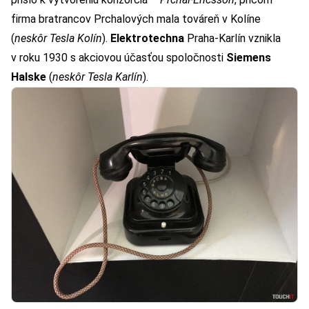
firma bratrancov Prchalových mala továreň v Kolíne
(
neskôr Tesla Kolín
).
Elektrotechna
Praha-Karlín vznikla
v roku 1930 s akciovou účasťou spoločnosti
Siemens
Halske
(
neskôr Tesla Karlín
).