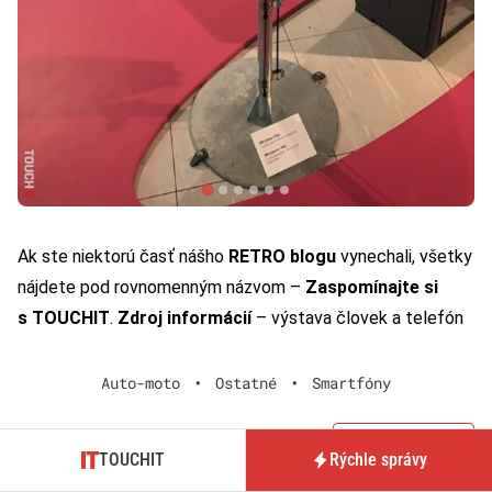
Ak ste niektorú časť nášho
RETRO blogu
vynechali, všetky
nájdete pod rovnomenným názvom –
Zaspomínajte si
s TOUCHIT
.
Zdroj informácií
– výstava človek a telefón
Auto-moto
•
Ostatné
•
Smartfóny
Nahlásiť chybu
TOUCHIT
Rýchle správy