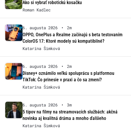
Ako si vybrať robotickú kosačku
Roman Kadlec
6. augusta 2026
•
2m
OPPO, OnePlus a Realme začínajú s beta testovaním
ColorOS 17: Ktoré modely sú kompatibilné?
Katarína Šimková
6. augusta 2026
•
2m
Disney+ oznámilo veľkú spoluprácu s platformou
TikTok: Čo prinesie v praxi a čo sa zmení?
Katarína Šimková
6. augusta 2026
•
3m
5 tipov na filmy na streamovacích službách: akčná
novinka aj kvalitná dráma a mnoho ďalšieho
Katarína Šimková