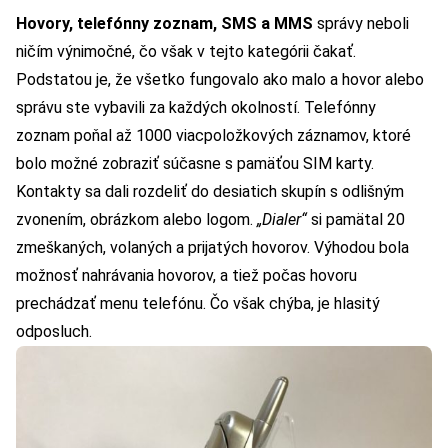
Hovory, telefónny zoznam, SMS a MMS
správy neboli
ničím výnimočné, čo však v tejto kategórii čakať.
Podstatou je, že všetko fungovalo ako malo a hovor alebo
správu ste vybavili za každých okolností. Telefónny
zoznam poňal až 1000 viacpoložkových záznamov, ktoré
bolo možné zobraziť súčasne s pamäťou SIM karty.
Kontakty sa dali rozdeliť do desiatich skupín s odlišným
zvonením, obrázkom alebo logom.
„Dialer“
si pamätal 20
zmeškaných, volaných a prijatých hovorov. Výhodou bola
možnosť nahrávania hovorov, a tiež počas hovoru
prechádzať menu telefónu. Čo však chýba, je hlasitý
odposluch.