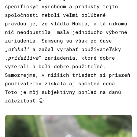
špecifickým výrobcom a produkty tejto
spoločnosti neboli veľmi obľúbené,
pravdou je, že vládla Nokia, a tá nikomu
nič neodpustila, mala jednoducho výborné
zariadenia. Samsung sa však po čase
„oťukal“
a začal vyrábať používateľsky
„
príťažlivé
“ zariadenia, ktoré dobre
vyzerali a boli dobre použiteľné.
Samozrejme, v nižších triedach si priazeň
používateľov získala aj samotná cena.
Toto je môj subjektívny pohľad na danú
záležitosť 🙂 .