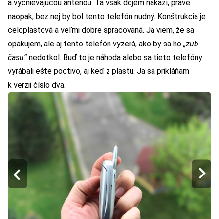
a vyčnievajúcou anténou. Tá však dojem nakazí, práve
naopak, bez nej by bol tento telefón nudný. Konštrukcia je
celoplastová a veľmi dobre spracovaná. Ja viem, že sa
opakujem, ale aj tento telefón vyzerá, ako by sa ho
„zub
času“
nedotkol. Buď to je náhoda alebo sa tieto telefóny
vyrábali ešte poctivo, aj keď z plastu. Ja sa prikláňam
k verzii číslo dva.