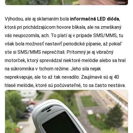
Výhodou, ale aj sklamaním bola
informačná LED dióda
,
ktorá pri prichádzajúcom hovore blikala, ale na zmeškaný
vás neupozornila, ach. To platí aj v prípade SMS/MMS, tu
však bola možnosť nastaviť periodické pípanie, až pokiaľ
ste si SMS/MMS neprečítali. Prítomný je aj vibračný
motorček, ktorý sprevádzal niektoré melódie alebo sa hral
na súkromníka v tichom režime. Jeho sila nejak
neprekvapuje, ale to až tak nevadilo. Zaujímavé sú aj 40
hlasé melódie, ktoré sú počúvateľné, to sa často nestáva.