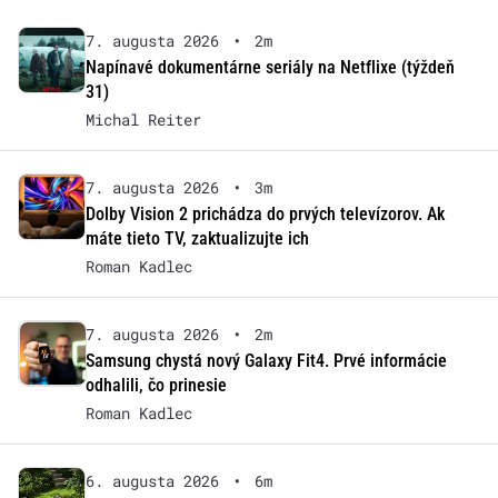
7. augusta 2026
•
2m
Napínavé dokumentárne seriály na Netflixe (týždeň
31)
Michal Reiter
7. augusta 2026
•
3m
Dolby Vision 2 prichádza do prvých televízorov. Ak
máte tieto TV, zaktualizujte ich
Roman Kadlec
7. augusta 2026
•
2m
Samsung chystá nový Galaxy Fit4. Prvé informácie
odhalili, čo prinesie
Roman Kadlec
6. augusta 2026
•
6m