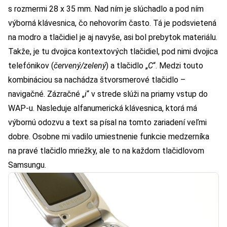
s rozmermi 28 x 35 mm. Nad ním je slúchadlo a pod ním
výborná klávesnica, čo nehovorím často. Tá je podsvietená
na modro a tlačidiel je aj navyše, asi bol prebytok materiálu.
Takže, je tu dvojica kontextových tlačidiel, pod nimi dvojica
telefónikov (
červený/zelený
) a tlačidlo „
C
“. Medzi touto
kombináciou sa nachádza štvorsmerové tlačidlo –
navigačné. Zázračné „
i
“ v strede slúži na priamy vstup do
WAP-u. Nasleduje alfanumerická klávesnica, ktorá má
výbornú odozvu a text sa písal na tomto zariadení veľmi
dobre. Osobne mi vadilo umiestnenie funkcie medzerníka
na pravé tlačidlo mriežky, ale to na každom tlačidlovom
Samsungu.