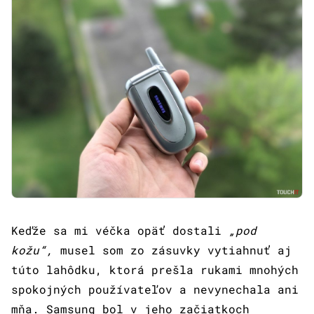
Keďže sa mi véčka opäť dostali
„pod
kožu“,
musel som zo zásuvky vytiahnuť aj
túto lahôdku, ktorá prešla rukami mnohých
spokojných používateľov a nevynechala ani
mňa. Samsung bol v jeho začiatkoch