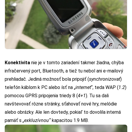
Konektivita
nie je v tomto zariadení takmer žiadna, chýba
infračervený port, Bluetooth, a tiež tu nebol ani e-mailový
prehliadač. Jediná možnosť bola pripojiť (
synchronizovať
)
telefón káblom k PC alebo ísť na „
internet
“, teda WAP (
1.2
)
pomocou GPRS pripojenia triedy 8 (
4+1
). Tu sa dali
navštevovať rôzne stránky, sťahovať nové hry, melódie
alebo obrázky. Ale len dovtedy, pokiaľ to dovolila interná
pamäť s
„exkluzívnou“
kapacitou 1.9 MB.