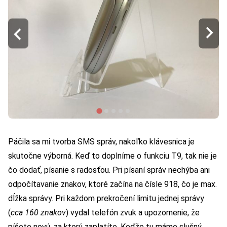
Páčila sa mi tvorba SMS správ, nakoľko klávesnica je
skutočne výborná. Keď to doplníme o funkciu T9, tak nie je
čo dodať, písanie s radosťou. Pri písaní správ nechýba ani
odpočítavanie znakov, ktoré začína na čísle 918, čo je max.
dĺžka správy. Pri každom prekročení limitu jednej správy
(
cca 160 znakov
) vydal telefón zvuk a upozornenie, že
píšete novú, za ktorú zaplatíte. Keďže tu máme slušný