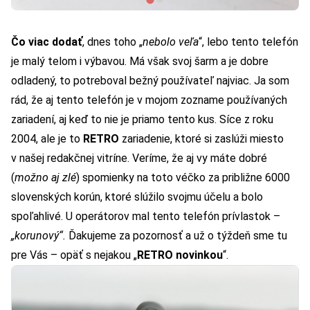
Čo viac dodať
, dnes toho „
nebolo veľa
“, lebo tento telefón
je malý telom i výbavou. Má však svoj šarm a je dobre
odladený, to potreboval bežný používateľ najviac. Ja som
rád, že aj tento telefón je v mojom zozname používaných
zariadení, aj keď to nie je priamo tento kus. Síce z roku
2004, ale je to
RETRO
zariadenie, ktoré si zaslúži miesto
v našej redakčnej vitríne. Veríme, že aj vy máte dobré
(
možno aj zlé
) spomienky na toto véčko za približne 6000
slovenských korún, ktoré slúžilo svojmu účelu a bolo
spoľahlivé. U operátorov mal tento telefón prívlastok –
„korunový“.
Ďakujeme za pozornosť a už o týždeň sme tu
pre Vás – opäť s nejakou „
RETRO novinkou
“.