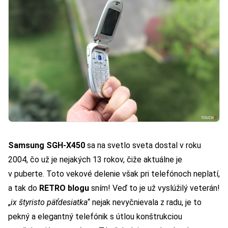
Samsung SGH-X450
sa na svetlo sveta dostal v roku
2004, čo už je nejakých 13 rokov, čiže aktuálne je
v puberte. Toto vekové delenie však pri telefónoch neplatí,
a tak do
RETRO blogu
sním! Veď to je už vyslúžilý veterán!
„
ix štyristo päťdesiatka
“ nejak nevyčnievala z radu, je to
pekný a elegantný telefónik s útlou konštrukciou