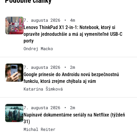
Podobné články
7. augusta 2026
•
4m
Lenovo ThinkPad X1 2-in-1: Notebook, ktorý si
opravíte jednoduchšie a má aj vymeniteľné USB-C
porty
Ondrej Macko
7. augusta 2026
•
2m
Google prinesie do Androidu novú bezpečnostnú
funkciu, ktorá zrejme chýbala aj vám
Katarína Šimková
7. augusta 2026
•
2m
Napínavé dokumentárne seriály na Netflixe (týždeň
31)
Michal Reiter