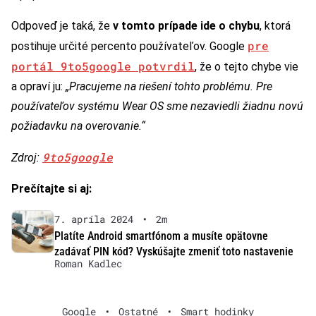
Odpoveď je taká, že
v tomto prípade ide o chybu
, ktorá
pre
postihuje určité percento používateľov. Google
portál 9to5google potvrdil
, že o tejto chybe vie
a opraví ju:
„Pracujeme na riešení tohto problému. Pre
používateľov systému Wear OS sme nezaviedli žiadnu novú
požiadavku na overovanie.“
9to5google
Zdroj:
Prečítajte si aj:
7. apríla 2024
•
2m
Platíte Android smartfónom a musíte opätovne
zadávať PIN kód? Vyskúšajte zmeniť toto nastavenie
Roman Kadlec
Google
•
Ostatné
•
Smart hodinky