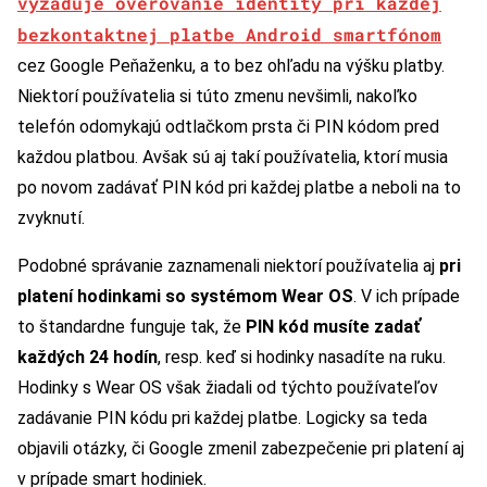
vyžaduje overovanie identity pri každej
bezkontaktnej platbe Android smartfónom
cez Google Peňaženku, a to bez ohľadu na výšku platby.
Niektorí používatelia si túto zmenu nevšimli, nakoľko
telefón odomykajú odtlačkom prsta či PIN kódom pred
každou platbou. Avšak sú aj takí používatelia, ktorí musia
po novom zadávať PIN kód pri každej platbe a neboli na to
zvyknutí.
Podobné správanie zaznamenali niektorí používatelia aj
pri
platení hodinkami so systémom Wear OS
. V ich prípade
to štandardne funguje tak, že
PIN kód musíte zadať
každých 24 hodín
, resp. keď si hodinky nasadíte na ruku.
Hodinky s Wear OS však žiadali od týchto používateľov
zadávanie PIN kódu pri každej platbe. Logicky sa teda
objavili otázky, či Google zmenil zabezpečenie pri platení aj
v prípade smart hodiniek.