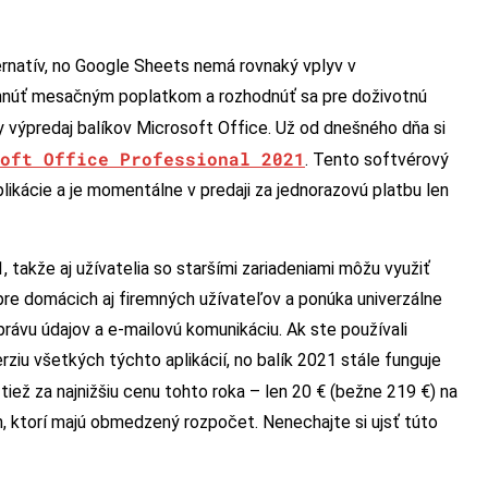
rnatív, no Google Sheets nemá rovnaký vplyv v
yhnúť mesačným poplatkom a rozhodnúť sa pre doživotnú
výpredaj balíkov Microsoft Office. Už od dnešného dňa si
oft Office Professional 2021
. Tento softvérový
likácie a je momentálne v predaji za jednorazovú platbu len
, takže aj užívatelia so staršími zariadeniami môžu využiť
pre domácich aj firemných užívateľov a ponúka univerzálne
rávu údajov a e-mailovú komunikáciu. Ak ste používali
ziu všetkých týchto aplikácií, no balík 2021 stále funguje
 tiež za najnižšiu cenu tohto roka – len 20 € (bežne 219 €) na
h, ktorí majú obmedzený rozpočet. Nenechajte si ujsť túto