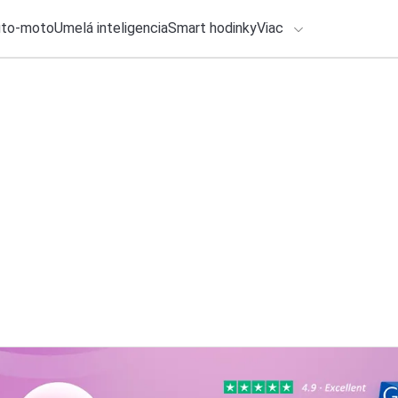
uto-moto
Umelá inteligencia
Smart hodinky
Viac
HLO BY VÁS ZAUJÍMAŤ
lačové správy
8. augusta 2026
•
2m
ADÁVANIA
Používali ste Micr
Michal Reiter
Zadajte frázu pre vyhľadanie