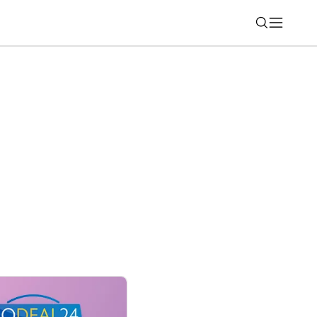
Nájsť
osoft Whiteboard? Pripravte sa na zmenu