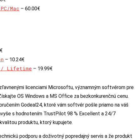
 PC/Mac
– 60.00€
€
on
– 10.24€
 / Lifetime
– 19.99€
 zľavnenými licenciami Microsoftu, významným softvérom pre
 Získajte OS Windows a MS Office za bezkonkurenčnú cenu.
oručením Godeal24, ktoré vám softvér pošle priamo na váš
avyše s hodnotením TrustPilot 98 % Excellent a 24/7
valitou produktu, ktorý kupujete.
echnickú podporu a doživotný popredajný servis a že produkt