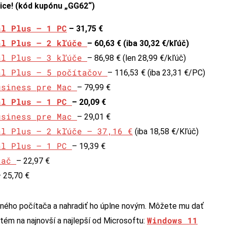
ice! (kód kupónu „GG62“)
al Plus – 1 PC
– 31,75 €
al Plus – 2 kľúče
– 60,63 € (iba 30,32 €/kľúč)
al Plus – 3 kľúče
– 86,98 € (len 28,99 €/kľúč)
al Plus – 5 počítačov
– 116,53 € (iba 23,31 €/PC)
usiness pre Mac
– 79,99 €
al Plus – 1 PC
– 20,09 €
usiness pre Mac
– 29,01 €
al Plus – 2 kľúče – 37,16 €
(iba 18,58 €/Kľúč)
al Plus – 1 PC
– 19,39 €
ítač
– 22,97 €
 25,70 €
ného počítača a nahradiť ho úplne novým. Môžete mu dať
Windows 11
stém na najnovší a najlepší od Microsoftu: