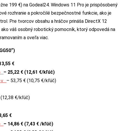
 (bežne 199 €) na Godeal24. Windows 11 Pro je prispôsobený
é rozhranie a pokročilé bezpečnostné funkcie, ako je
rol. Pre tvorcov obsahu a hráčov prináša DirectX 12
je ako váš osobný robotický pomocník, ktorý odpovedá na
ramovaním a oveľa viac.
„GG50“)
13,55 €
če
– 25,22 € (12,61 €/kľúč)
čov
– 53,75 € (10,75 €/kľúč)
 (12,38 €/kľúč)
8,65 €
če
– 14,86 € (7,43 € /kľúč)