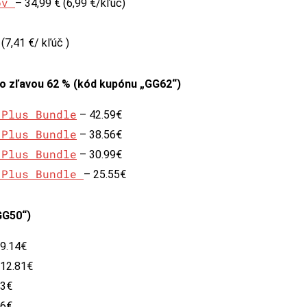
čov
– 34,99 € (6,99 €/kľúč)
(7,41 €/ kľúč )
so zľavou 62 % (kód kupónu „GG62“)
 Plus Bundle
– 42.59€
 Plus Bundle
– 38.56€
 Plus Bundle
– 30.99€
 Plus Bundle
– 25.55€
GG50“)
9.14€
12.81€
13€
06€