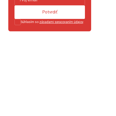
Potvrdiť
Súhlasím so
zásadami spracovaním údajov
.