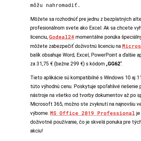
môžu nahromadiť.
Môžete sa rozhodnúť pre jednu z bezplatných alte
profesionálnom svete ako Excel. Ak sa chcete v
Godeal24
licenciu,
momentálne ponúka špeciálny 
Micros
môžete zabezpečiť doživotnú licenciu na
balík obsahuje Word, Excel, PowerPoint a ďalšie ap
za 31,75 € (bežne 299 €) s kódom „
GG62
“.
Tieto aplikácie sú kompatibilné s Windows 10 aj 11
túto výhodnú cenu. Poskytuje spoľahlivé riešenie 
nástroje na všetko od tvorby dokumentov až po sp
Microsoft 365, možno ste zvyknutí na najnovšiu ver
MS Office 2019 Professional
výborne.
je
doživotné používanie, čo je skvelá ponuka pre týc
akciu!