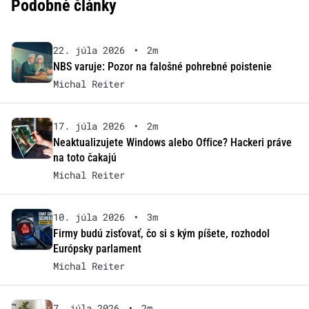
Podobné články
22. júla 2026
•
2m
NBS varuje: Pozor na falošné pohrebné poistenie
Michal Reiter
17. júla 2026
•
2m
Neaktualizujete Windows alebo Office? Hackeri práve
na toto čakajú
Michal Reiter
10. júla 2026
•
3m
Firmy budú zisťovať, čo si s kým píšete, rozhodol
Európsky parlament
Michal Reiter
7. júla 2026
•
2m