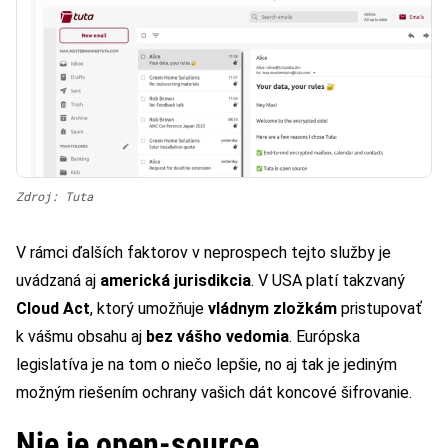
Zdroj: Tuta
V rámci ďalších faktorov v neprospech tejto služby je
uvádzaná aj
americká jurisdikcia
. V USA platí takzvaný
Cloud Act
, ktorý umožňuje
vládnym zložkám
pristupovať
k vášmu obsahu aj
bez vášho vedomia
. Európska
legislatíva je na tom o niečo lepšie, no aj tak je jediným
možným riešením ochrany vašich dát koncové šifrovanie.
Nie je open-source