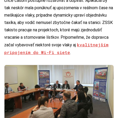
chce časom postupne rozširovať a dopĺňať. Aplikácia by
tak neskôr mala ponúknuť aj upozornenia v reálnom čase na
meškajúce vlaky, prípadne dynamicky upraví objednávku
taxíka, aby vodič nemusel zbytočne čakať na stanici. ZSSK
takisto pracuje na projektoch, ktoré majú zjednodušiť
vracanie a stornovanie lístkov. Pripomeňme, že dopravca
kvalitnejším
začal vybavovať niektoré svoje vlaky aj
pripojením do Wi-Fi siete
.