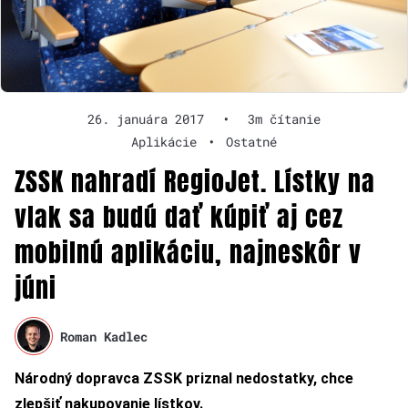
26. januára 2017
•
3m čítanie
Aplikácie
•
Ostatné
ZSSK nahradí RegioJet. Lístky na
vlak sa budú dať kúpiť aj cez
mobilnú aplikáciu, najneskôr v
júni
Roman Kadlec
Národný dopravca ZSSK priznal nedostatky, chce
zlepšiť nakupovanie lístkov.