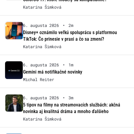
Katarína Šimková
6. augusta 2026
•
2m
Disney+ oznámilo veľkú spoluprácu s platformou
TikTok: Čo prinesie v praxi a čo sa zmení?
Katarína Šimková
6. augusta 2026
•
1m
Gemini má notifikačné novinky
Michal Reiter
6. augusta 2026
•
3m
5 tipov na filmy na streamovacích službách: akčná
novinka aj kvalitná dráma a mnoho ďalšieho
Katarína Šimková