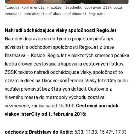
Tlačová konferencia v sídle národného dopravcu ZSSK bola
venovaná nahrádzaniu vlakov spoločnosti RegioJet
Nahradí odchádzajúce vlaky spoločnosti RegioJet
Národný dopravca sa do týchto projektov púšťa aj v
súvislosti s odchodom spoločnosti RegioJet z trate
Bratislava – Košice. RegioJet v niektorých smeroch ponúka
lepšiu úroveň cestovania a kupovania cestovných lístkov.
ZSSK takisto nahradí odchádzajúce vlaky,
spoločnosť to
oznámila dnes na tlačovej konferencii
. Vlaky InterCity budú
naďalej premávať bez štátnych dotácií. Cestovné z
hlavného mesta do metropoly východu zostáva
nezmenené, začína sa od 15,90 €.
Cestovný poriadok
vlakov InterCity od 1. februára 2016:
odchody z Bratislavy do Košíc:
5:33, 11:33, 15:47*, 17:33