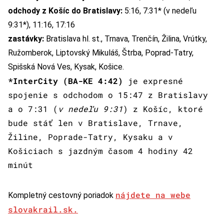
odchody z Košíc do Bratislavy:
5:16, 7:31* (v nedeľu
9:31*), 11:16, 17:16
zastávky:
Bratislava hl. st., Trnava, Trenčín, Žilina, Vrútky,
Ružomberok, Liptovský Mikuláš, Štrba, Poprad-Tatry,
Spišská Nová Ves, Kysak, Košice.
*InterCity (BA-KE 4:42)
je expresné
spojenie s odchodom o 15:47 z Bratislavy
a o 7:31 (
v nedeľu 9:31
) z Košíc, ktoré
bude stáť len v Bratislave, Trnave,
Žiline, Poprade-Tatry, Kysaku a v
Košiciach s jazdným časom 4 hodiny 42
minút
nájdete na webe
Kompletný cestovný poriadok
slovakrail.sk.