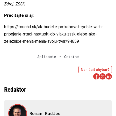
Zdroj: ZSSK
Prečítajte si aj:
https://touchit.sk/ak-budete-potrebovat-rychle-wi-fi-
pripojenie-staci-nastupit-do-vlaku-zssk-alebo-ako-
zeleznice-menia-menia-svoju-tvar/94659
Aplikácie
•
Ostatné
Nahlásiť chybu
Redaktor
Roman Kadlec