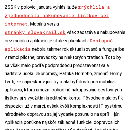
zrýchlila a
ZSSK v polovici januára vyhlásila, že
zjednodušila nakupovanie lístkov cez
internet
. Mobilná verzia
stránky slovakrail.sk
však zaostáva a nakupovanie
Dostupná
cez mobilnú aplikáciu je stále v plienkach.
aplikácia
nebola takmer rok aktualizovaná a funguje iba
v rámci pilotnej prevádzky na niektorých tratiach. Toto by
sa však malo podľa podpredsedu predstavenstva a
riaditeľa úseku ekonomiky, Patrika Horného, zmeniť. Horný
tvrdí, že najneskôr v júni by mala byť dostupná mobilná
aplikácia, ktorá umožní pohodlné nakupovanie cestovných
lístkov aj s využitím kreditného konta. Pôvodne mala byť k
dispozícii už v marci, avšak kvôli komplexnosti IT systému
národného dopravcu sa jej vydanie posunulo na apríl – jún.
Aplikácia ponúkne najskôr základné funkcie, dopravca ich