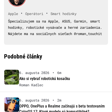
•
•
Apple
Operátori
Smart hodinky
Špecializujem sa na Apple, ASUS, Garmin, smart
hodinky, robotické vysávače a herné zariadenia.
Nájdete ma na sociálnych sieťach @roman_touchit
Podobné články
6. augusta 2026
•
6m
Ako si vybrať robotickú kosačku
Roman Kadlec
6. augusta 2026
•
2m
OPPO, OnePlus a Realme začínajú s beta testovaním
ColorOS 17: Ktoré modely sú kompatibilné?