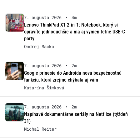
7. augusta 2026
•
4m
Lenovo ThinkPad X1 2-in-1: Notebook, ktorý si
opravíte jednoduchšie a má aj vymeniteľné USB-C
porty
Ondrej Macko
7. augusta 2026
•
2m
Google prinesie do Androidu novú bezpečnostnú
funkciu, ktorá zrejme chýbala aj vám
Katarína Šimková
7. augusta 2026
•
2m
Napínavé dokumentárne seriály na Netflixe (týždeň
31)
Michal Reiter