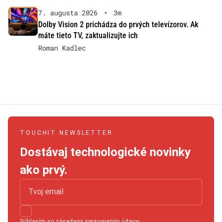
7. augusta 2026
•
3m
Dolby Vision 2 prichádza do prvých televízorov. Ak
máte tieto TV, zaktualizujte ich
Roman Kadlec
TOUCHIT NEWSLETTER
Dostávaj technologické novinky
ako prvý.
Súhlasím so
zásadami spracovaním údajov
.