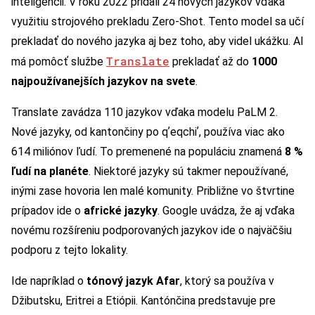
inteligencii. V roku 2022 pridali 24 nových jazykov vďaka
využitiu strojového prekladu Zero-Shot. Tento model sa učí
prekladať do nového jazyka aj bez toho, aby videl ukážku. AI
Translate
má pomôcť službe
prekladať až do
1000
najpoužívanejších jazykov na svete
.
Translate zavádza 110 jazykov vďaka modelu PaLM 2.
Nové jazyky, od kantončiny po qʼeqchiʼ, používa viac ako
614 miliónov ľudí. To premenené na populáciu znamená
8 %
ľudí na planéte
. Niektoré jazyky sú takmer nepoužívané,
inými zase hovoria len malé komunity. Približne vo štvrtine
prípadov ide o
africké jazyky
. Google uvádza, že aj vďaka
novému rozšíreniu podporovaných jazykov ide o najväčšiu
podporu z tejto lokality.
Ide napríklad o
tónový jazyk Afar
, ktorý sa používa v
Džibutsku, Eritrei a Etiópii. Kantónčina predstavuje pre