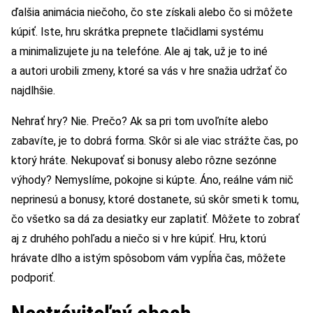
ďalšia animácia niečoho, čo ste získali alebo čo si môžete
kúpiť. Iste, hru skrátka prepnete tlačidlami systému
a minimalizujete ju na telefóne. Ale aj tak, už je to iné
a autori urobili zmeny, ktoré sa vás v hre snažia udržať čo
najdlhšie.
Nehrať hry? Nie. Prečo? Ak sa pri tom uvoľníte alebo
zabavíte, je to dobrá forma. Skôr si ale viac strážte čas, po
ktorý hráte. Nekupovať si bonusy alebo rôzne sezónne
výhody? Nemyslíme, pokojne si kúpte. Áno, reálne vám nič
neprinesú a bonusy, ktoré dostanete, sú skôr smeti k tomu,
čo všetko sa dá za desiatky eur zaplatiť. Môžete to zobrať
aj z druhého pohľadu a niečo si v hre kúpiť. Hru, ktorú
hrávate dlho a istým spôsobom vám vypĺňa čas, môžete
podporiť.