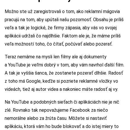
Možno ste už zaregistrovali o tom, ako reklamní mágovia
pracujú na tom, aby upútali našu pozornosť. Obsahu je príliš
veľa a tak je logické, že firmy zápasia, aby vás vo svojej
aplikácii udržali čo najdlhšie. Faktom ale je, že máme príliš
veľa možností toho, čo čítať, počúvať alebo pozerať.
Teraz nemáme na mysli len filmy ale aj dokumenty
a YouTube je veľmi dobrý v tom, aby vám navrhol ďalší film.
A tak je vyššia šanca, že zostanete pozerať dlhšie. Radosť
z toho má Google, keďže si pozriete reklamné vložky vo
videách, tiež aj autor videa a nakoniec máte radosť aj vy.
Na YouTube a podobných sieťach či aplikáciách nie je nič
zlé. Rovnako tak nepovažujeme Facebook za niečo
nemorálne alebo za žrúta času. Môžete si nastaviť
aplikáciu, ktorá vám ho bude blokovať a do istej miery to