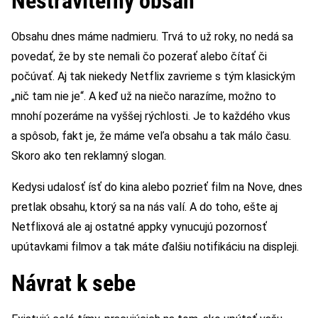
Nestráviteľný obsah
Obsahu dnes máme nadmieru. Trvá to už roky, no nedá sa
povedať, že by ste nemali čo pozerať alebo čítať či
počúvať. Aj tak niekedy Netflix zavrieme s tým klasickým
„nič tam nie je“. A keď už na niečo narazíme, možno to
mnohí pozeráme na vyššej rýchlosti. Je to každého vkus
a spôsob, fakt je, že máme veľa obsahu a tak málo času.
Skoro ako ten reklamný slogan.
Kedysi udalosť ísť do kina alebo pozrieť film na Nove, dnes
pretlak obsahu, ktorý sa na nás valí. A do toho, ešte aj
Netflixová ale aj ostatné appky vynucujú pozornosť
upútavkami filmov a tak máte ďalšiu notifikáciu na displeji.
Návrat k sebe