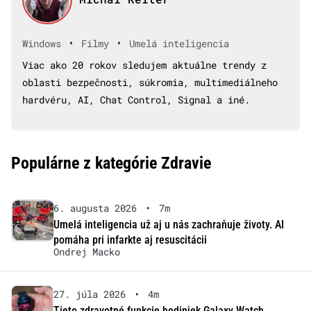
•
•
Windows
Filmy
Umelá inteligencia
Viac ako 20 rokov sledujem aktuálne trendy z
oblasti bezpečnosti, súkromia, multimediálneho
hardvéru, AI, Chat Control, Signal a iné.
Populárne z kategórie Zdravie
6. augusta 2026
•
7m
Umelá inteligencia už aj u nás zachraňuje životy. AI
pomáha pri infarkte aj resuscitácii
Ondrej Macko
27. júla 2026
•
4m
Tieto zdravotné funkcie hodiniek Galaxy Watch