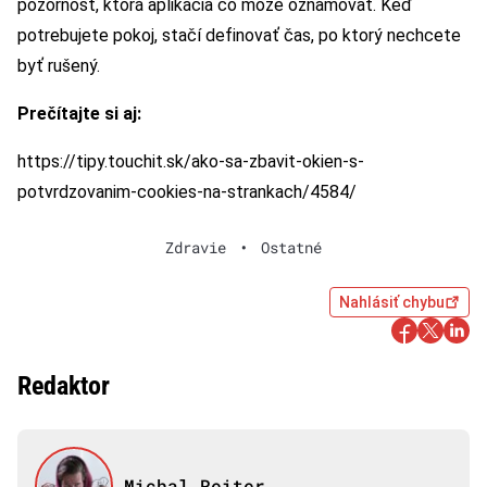
pozornosť, ktorá aplikácia čo môže oznamovať. Keď
potrebujete pokoj, stačí definovať čas, po ktorý nechcete
byť rušený.
Prečítajte si aj:
https://tipy.touchit.sk/ako-sa-zbavit-okien-s-
potvrdzovanim-cookies-na-strankach/4584/
Zdravie
•
Ostatné
Nahlásiť chybu
Redaktor
Michal Reiter