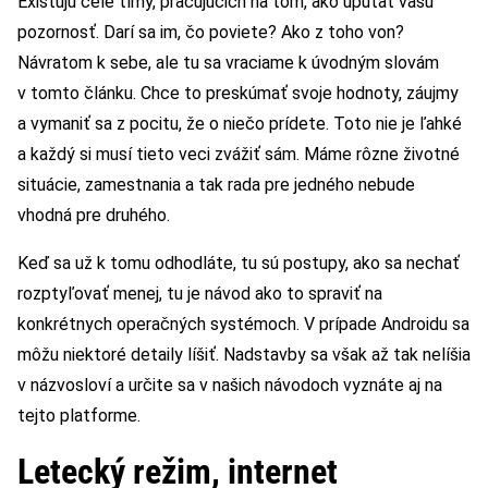
Existujú celé tímy, pracujúcich na tom, ako upútať vašu
pozornosť. Darí sa im, čo poviete? Ako z toho von?
Návratom k sebe, ale tu sa vraciame k úvodným slovám
v tomto článku. Chce to preskúmať svoje hodnoty, záujmy
a vymaniť sa z pocitu, že o niečo prídete. Toto nie je ľahké
a každý si musí tieto veci zvážiť sám. Máme rôzne životné
situácie, zamestnania a tak rada pre jedného nebude
vhodná pre druhého.
Keď sa už k tomu odhodláte, tu sú postupy, ako sa nechať
rozptyľovať menej, tu je návod ako to spraviť na
konkrétnych operačných systémoch. V prípade Androidu sa
môžu niektoré detaily líšiť. Nadstavby sa však až tak nelíšia
v názvosloví a určite sa v našich návodoch vyznáte aj na
tejto platforme.
Letecký režim, internet