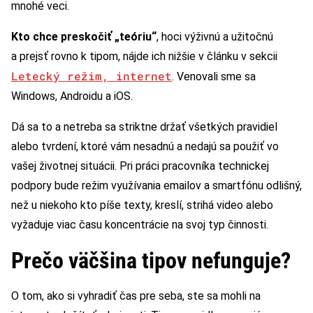
mnohé veci.
Kto chce preskočiť „teóriu“
, hoci výživnú a užitočnú
a prejsť rovno k tipom, nájde ich nižšie v článku v sekcii
Letecký režim, internet
. Venovali sme sa
Windows, Androidu a iOS.
Dá sa to a netreba sa striktne držať všetkých pravidiel
alebo tvrdení, ktoré vám nesadnú a nedajú sa použiť vo
vašej životnej situácii. Pri práci pracovníka technickej
podpory bude režim využívania emailov a smartfónu odlišný,
než u niekoho kto píše texty, kreslí, strihá video alebo
vyžaduje viac času koncentrácie na svoj typ činnosti.
Prečo väčšina tipov nefunguje?
O tom, ako si vyhradiť čas pre seba, ste sa mohli na