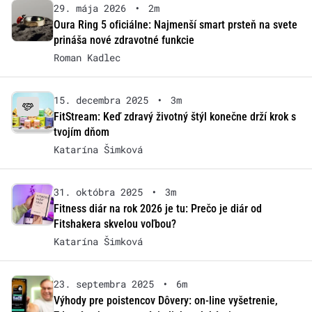
29. mája 2026
•
2m
Oura Ring 5 oficiálne: Najmenší smart prsteň na svete
prináša nové zdravotné funkcie
Roman Kadlec
15. decembra 2025
•
3m
FitStream: Keď zdravý životný štýl konečne drží krok s
tvojím dňom
Katarína Šimková
31. októbra 2025
•
3m
Fitness diár na rok 2026 je tu: Prečo je diár od
Fitshakera skvelou voľbou?
Katarína Šimková
23. septembra 2025
•
6m
Výhody pre poistencov Dôvery: on-line vyšetrenie,