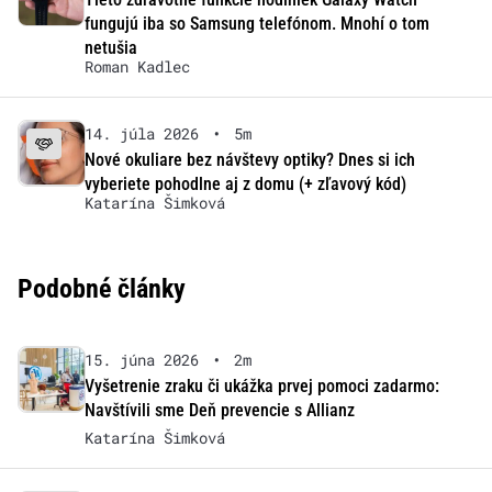
fungujú iba so Samsung telefónom. Mnohí o tom
netušia
Roman Kadlec
14. júla 2026
•
5m
Nové okuliare bez návštevy optiky? Dnes si ich
vyberiete pohodlne aj z domu (+ zľavový kód)
Katarína Šimková
Podobné články
15. júna 2026
•
2m
Vyšetrenie zraku či ukážka prvej pomoci zadarmo:
Navštívili sme Deň prevencie s Allianz
Katarína Šimková