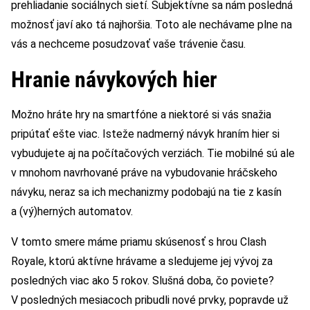
prehliadanie sociálnych sietí. Subjektívne sa nám posledná
možnosť javí ako tá najhoršia. Toto ale nechávame plne na
vás a nechceme posudzovať vaše trávenie času.
Hranie návykových hier
Možno hráte hry na smartfóne a niektoré si vás snažia
pripútať ešte viac. Isteže nadmerný návyk hraním hier si
vybudujete aj na počítačových verziách. Tie mobilné sú ale
v mnohom navrhované práve na vybudovanie hráčskeho
návyku, neraz sa ich mechanizmy podobajú na tie z kasín
a (vý)herných automatov.
V tomto smere máme priamu skúsenosť s hrou Clash
Royale, ktorú aktívne hrávame a sledujeme jej vývoj za
posledných viac ako 5 rokov. Slušná doba, čo poviete?
V posledných mesiacoch pribudli nové prvky, popravde už