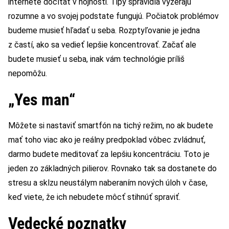
internete dočítať v hojnosti. Tipy spravidla vyzerajú
rozumne a vo svojej podstate fungujú. Počiatok problémov
budeme musieť hľadať u seba. Rozptyľovanie je jedna
z častí, ako sa vedieť lepšie koncentrovať. Začať ale
budete musieť u seba, inak vám technológie príliš
nepomôžu.
„Yes man“
Môžete si nastaviť smartfón na tichý režim, no ak budete
mať toho viac ako je reálny predpoklad vôbec zvládnuť,
darmo budete meditovať za lepšiu koncentráciu. Toto je
jeden zo základných pilierov. Rovnako tak sa dostanete do
stresu a sklzu neustálym naberaním nových úloh v čase,
keď viete, že ich nebudete môcť stihnúť spraviť.
Vedecké poznatky