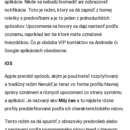
aplikácie. Nikde sa nebudú hromadiť ani zobrazovať
notifikácie. Toto je režim, ktorý sa dá zapnúť z hornej
roletky s predvoľbami a je to jeden z jednoduchších
spôsobov. Upozornenia na hovory sa dajú nastaviť podľa
zoznamu, napríklad len tie ktoré máte označené
hviezdičkou. Čo je obdoba VIP kontaktov na Androide či
Google aplikáciách všeobecne.
iOS
Apple prerobil spôsob, akým je používateľ rozptyľovaný
a tradičný režim Nerušiť je teraz vo forme profilu hlavnej
správy oznámení a rôznych upozornení zo strany systému
a aplikácií. Je nazvaný ako
Môj čas
a tu nájdete rôzne
profily preddefinované podľa ich charakteristického názvu.
Tento režim sa dá spustiť z obrazovky predvolieb alebo
z nastavení podľa rovnomenného názvu hneď v hlavnom