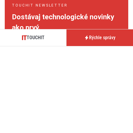
TOUCHIT NEWSLETTER
Dostávaj technologické novinky
ako prvý.
TOUCHIT
Rýchle správy
Súhlasím so
zásadami spracovaním údajov
.
Potvrdiť
TOUCHIT je magazín prinášajúci novinky, testy a analýzy zo
sveta technológií, hardvéru, softvéru či mobilných operátorov.
Tmavý režim