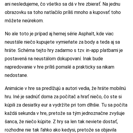
ani nesledujeme, čo všetko sa dá v hre zbierať. Na jednu
obrazovku sa toho natlačilo príliš mnoho a kupovať toho
môžete neúrekom.
No ale toto je prípad aj hernej série Asphalt, kde viac
neustále niečo kupujete vymieňate za body a teda aj sa
hráte. Schéma tejto hry zadarmo s tzv. in-app platbami je
postavená na neustálom dokupovaní. Inak bude
napredovanie v hre príliš pomalé a prakticky sa nikam
nedostane.
Animácie v hre sa predlžujú a autori vedia, že hráte mobilnú
hru. Iné je sadnúť doma za počítač a hrať niečo, čo ste si
kúpili za desiatky eur a vydržíte pri tom dlhšie. Tu sa počíta
každá sekunda v hre, pretože sa tým jednoznačne zvyšuje
šanca, že niečo kúpite. Z hry sa len tak neviete dostať,
rozhodne nie tak ľahko ako kedysi, pretože sa objavila