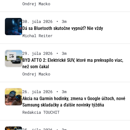
Ondrej Macko
30. júla 2026
•
3m
Dá sa Bluetooth skutočne vypnúť? Nie vždy
Michal Reiter
29. júla 2026
•
3m
BYD ATTO 2: Elektrické SUV, ktoré ma prekvapilo viac,
než som čakal
Ondrej Macko
26. júla 2026
•
3m
Akcia na Garmin hodinky, zmena v Google účtoch, nové
Samsung skladačky a ďalšie novinky týždňa
Redakcia TOUCHIT
25. júla 2026
•
3m