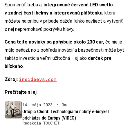
Spomenúť treba aj
integrované červené LED svetlo
v zadnej časti helmy a integrovanú pláštenku
, ktorú
môžete na prilbu v prípade dažďa ľahko navliecť a vytvoriť
z nej nepremokavú pokrývku hlavy.
Cena tejto novinky sa pohybuje okolo 230 eur,
čo nie je
málo peňazí, no z pohľadu inovácií a bezpečnosti môže byť
takáto investícia veľmi užitočná – aj ako
darček pre
blízkeho
.
insideevs.com
Zdroj:
Prečítajte si aj
:
14. mája 2023
•
3m
Urtopia Chord: Technológiami nabitý e-bicykel
prichádza do Európy (VIDEO)
Redakcia TOUCHIT