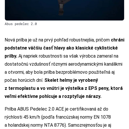
Abus pedelec 2.0
Nová prilba je už na prvý pohľad robustnejšia, pričom
chráni
podstatne väčšiu časť hlavy ako klasické cyklistické
prilby.
Aj napriek robustnosti sa však výrobca zameral na
dostatočnú vzdušnosť rôznymi aerodynamickými kanálikmi
a otvormi, aby bola prilba bezproblémovo použiteľná aj
počas horúcich dní.
Skelet helmy je vyrobený
z termoplastu a vo vnútri je výstelka z EPS peny, ktorá
veľmi efektívne pohlcuje a rozptyľuje nárazy.
Prilba ABUS Pedelec 2.0 ACE je certifikovaná až do
rýchlosti 45 km/h (podľa francúzskej normy EN 1078
a holandskej normy NTA 8776). Samozrejmosťou je aj