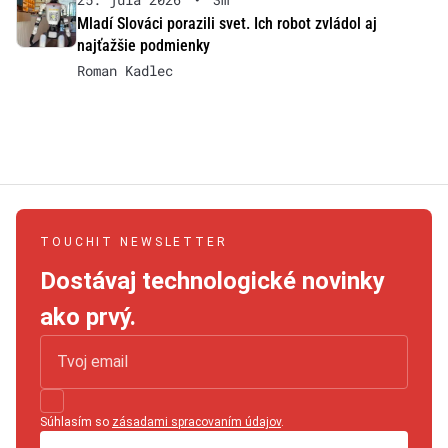
Mladí Slováci porazili svet. Ich robot zvládol aj
najťažšie podmienky
Roman Kadlec
TOUCHIT NEWSLETTER
Dostávaj technologické novinky
ako prvý.
Súhlasím so
zásadami spracovaním údajov
.