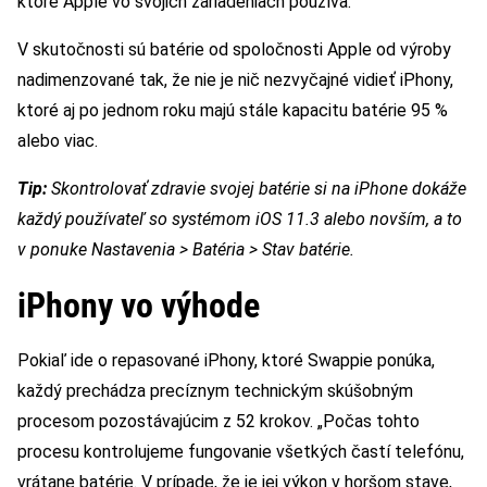
ktoré Apple vo svojich zariadeniach používa.
V skutočnosti sú batérie od spoločnosti Apple od výroby
nadimenzované tak, že nie je nič nezvyčajné vidieť iPhony,
ktoré aj po jednom roku majú stále kapacitu batérie 95 %
alebo viac.
Tip:
Skontrolovať zdravie svojej batérie si na iPhone dokáže
každý používateľ so systémom iOS 11.3 alebo novším, a to
v ponuke Nastavenia > Batéria > Stav batérie.
iPhony vo výhode
Pokiaľ ide o repasované iPhony, ktoré Swappie ponúka,
každý prechádza precíznym technickým skúšobným
procesom pozostávajúcim z 52 krokov. „Počas tohto
procesu kontrolujeme fungovanie všetkých častí telefónu,
vrátane batérie. V prípade, že je jej výkon v horšom stave,