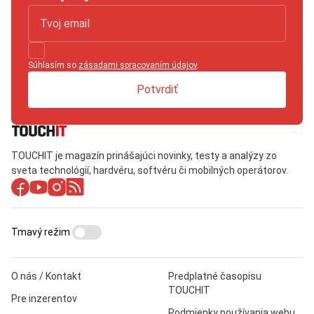
Súhlasím so
zásadami spracovaním údajov
.
Potvrdiť
TOUCHIT je magazín prinášajúci novinky, testy a analýzy zo
sveta technológií, hardvéru, softvéru či mobilných operátorov.
Tmavý režim
O nás / Kontakt
Predplatné časopisu
TOUCHIT
Pre inzerentov
Podmienky používania webu