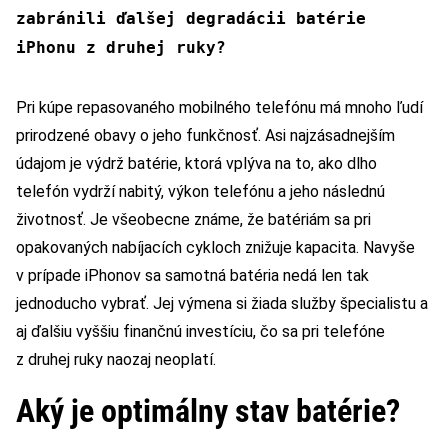
zabránili ďalšej degradácii batérie
iPhonu z druhej ruky?
Pri kúpe repasovaného mobilného telefónu má mnoho ľudí
prirodzené obavy o jeho funkčnosť. Asi najzásadnejším
údajom je výdrž batérie, ktorá vplýva na to, ako dlho
telefón vydrží nabitý, výkon telefónu a jeho následnú
životnosť. Je všeobecne známe, že batériám sa pri
opakovaných nabíjacích cykloch znižuje kapacita. Navyše
v prípade iPhonov sa samotná batéria nedá len tak
jednoducho vybrať. Jej výmena si žiada služby špecialistu a
aj ďalšiu vyššiu finančnú investíciu, čo sa pri telefóne
z druhej ruky naozaj neoplatí.
Aký je optimálny stav batérie?