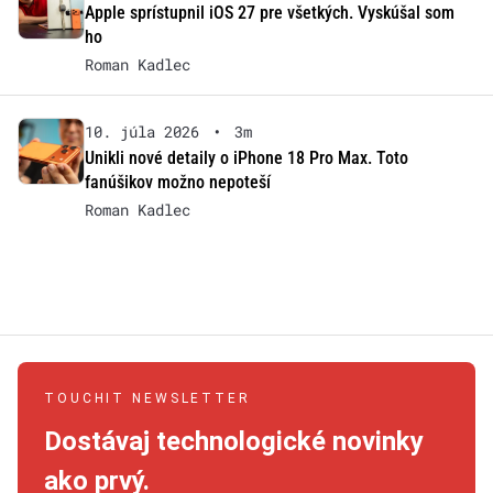
Apple sprístupnil iOS 27 pre všetkých. Vyskúšal som
ho
Roman Kadlec
10. júla 2026
•
3m
Unikli nové detaily o iPhone 18 Pro Max. Toto
fanúšikov možno nepoteší
Roman Kadlec
TOUCHIT NEWSLETTER
Dostávaj technologické novinky
ako prvý.