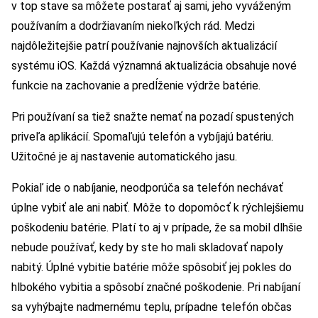
v top stave sa môžete postarať aj sami, jeho vyváženým
používaním a dodržiavaním niekoľkých rád. Medzi
najdôležitejšie patrí používanie najnovších aktualizácií
systému iOS. Každá významná aktualizácia obsahuje nové
funkcie na zachovanie a predĺženie výdrže batérie.
Pri používaní sa tiež snažte nemať na pozadí spustených
priveľa aplikácií. Spomaľujú telefón a vybíjajú batériu.
Užitočné je aj nastavenie automatického jasu.
Pokiaľ ide o nabíjanie, neodporúča sa telefón nechávať
úplne vybiť ale ani nabiť. Môže to dopomôcť k rýchlejšiemu
poškodeniu batérie. Platí to aj v prípade, že sa mobil dlhšie
nebude používať, kedy by ste ho mali skladovať napoly
nabitý. Úplné vybitie batérie môže spôsobiť jej pokles do
hlbokého vybitia a spôsobí značné poškodenie. Pri nabíjaní
sa vyhýbajte nadmernému teplu, prípadne telefón občas