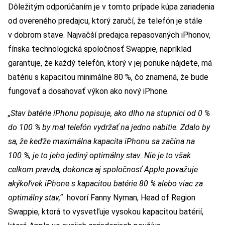
Dôležitým odporúčaním je v tomto prípade kúpa zariadenia
od overeného predajcu, ktorý zaručí, že telefón je stále
v dobrom stave. Najväčší predajca repasovaných iPhonov,
fínska technologická spoločnosť Swappie, napríklad
garantuje, že každý telefón, ktorý v jej ponuke nájdete, má
batériu s kapacitou minimálne 80 %, čo znamená, že bude
fungovať a dosahovať výkon ako nový iPhone.
„Stav batérie iPhonu popisuje, ako dlho na stupnici od 0 %
do 100 % by mal telefón vydržať na jedno nabitie. Zdalo by
sa, že keďže maximálna kapacita iPhonu sa začína na
100 %, je to jeho jediný optimálny stav. Nie je to však
celkom pravda, dokonca aj spoločnosť Apple považuje
akýkoľvek iPhone s kapacitou batérie 80 % alebo viac za
optimálny stav,“
hovorí Fanny Nyman, Head of Region
Swappie, ktorá to vysvetľuje vysokou kapacitou batérií,