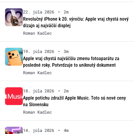
22. júla 2026
•
2m
Revolučný iPhone k 20. výročiu: Apple vraj chystá nový
dizajn aj najväčší displej
Roman Kadlec
19. júla 2026
•
3m
Apple vraj chystá najväčšiu zmenu fotoaparátu za
posledné roky. Potvrdzuje to uniknutý dokument
Roman Kadlec
18. júla 2026
•
2m
Apple potichu zdražil Apple Music. Toto sú nové ceny
na Slovensku
Roman Kadlec
14. júla 2026
•
4m