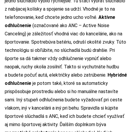
jedno slúchadlo vybilo rýchlejšie. Tu stačí vybrať slúchadlo
z nabíjacej kolísky a spojenie sa udrží. Vhodné je to na
telefonovanie, keď chcete jedno ucho voľné.
Aktívne
odhlučnenie
(označované ako ANC – Active Noise
Canceling) je záležitosť vhodná viac do kancelárie, ako na
športovanie. Spotrebúva batériu, odruší okolité zvuky. Túto
technológiu si obľúbite, no slúchadlá budú drahšie. Pri
športe sa dá takmer vždy odhlučnenie vypnúť alebo
naopak, ruchy okolia zosilniť. Takto si vychutnáte hudbu
a budete počuť autá, električky alebo zatrúbenie.
Hybridné
odhlučnenie
je potom také, ktoré sa automaticky
prispôsobuje prostrediu alebo si ho manuálne nastavíte
sami. Iný stupeň odhlučnenia budete vyžadovať pri ceste
vlakom, iný v kancelárii a iný pri behu. Spravidla si kúpite
športové slúchadlá s ANC, keď ich budete chcieť využívať
aj mimo športovej aktivity. Ďalším doplnkom býva