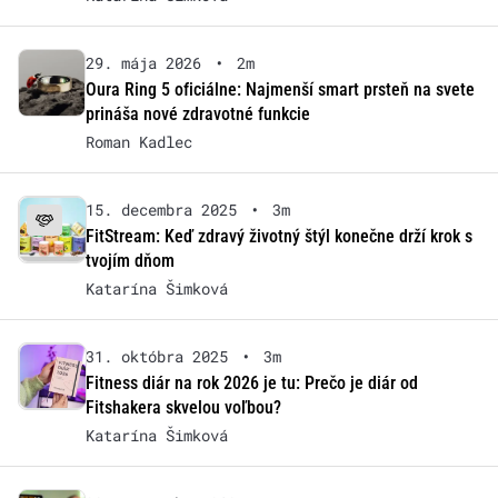
29. mája 2026
•
2m
Oura Ring 5 oficiálne: Najmenší smart prsteň na svete
prináša nové zdravotné funkcie
Roman Kadlec
15. decembra 2025
•
3m
FitStream: Keď zdravý životný štýl konečne drží krok s
tvojím dňom
Katarína Šimková
31. októbra 2025
•
3m
Fitness diár na rok 2026 je tu: Prečo je diár od
Fitshakera skvelou voľbou?
Katarína Šimková