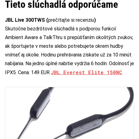
Tieto slúchadlá odporúčame
JBL Live 300TWS (
prečítajte si recenziu
)
Skutočne bezdrôtové slúchadlá s podporou funkcií
Ambient Aware a TalkThru s prepúšťaním okolitých zvukov,
ak športujete v meste alebo potrebujete okrem hudby
vnímať aj okolie. Hodinu prehrávania získate už za 10 minút
nabíjania. Na jedno úplné nabitie vydržia 6 hodín. Odolnosť je
JBL Everest Elite 150NC
IPX5. Cena: 149 EUR