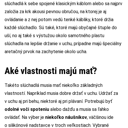
slúchadlá k sebe spojené klasickým káblom alebo sa najprv
založia za krk akousi pevnou obručou, na ktorej je aj
ovládanie a z nej potom vedú tenké kábliky, ktoré držia
každé slúchadlo. Sú také, ktoré majú obyčajné štuple do
uší, no aj také s výstužou okolo samotného plastu
slúchadla na lepšie držanie v uchu, prípadne majú špeciálny
aretačný prvok na zachytenie okolo ucha.
Aké vlastnosti majú mať?
Takéto slúchadlá musia mať niekoľko základných
vlastností. Napríklad musia dobre držať v uchu. Udržať za
v uchu aj pri behu, niektoré aj pri plávaní. Potrebujú byť
odolné voči spoteniu
alebo dažďu a musia sa ľahko
ovládať. Na výber je
niekoľko náušníkov
, väčšinou ide
o silikónové nadstavce v troch veľkostiach. Vybrané