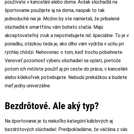
používate v kancelárii alebo doma. Avšak slúchadlá na
športovanie použijete aj na doma, naopak to tak
jednoduché nie je. Možno by ste namietali, že pribalené
slúchadlá k smartfónu vám bohato stačia. Majú
akceptovateľný zvuk a nepotrebujete nič špeciálne. To je v
poriadku, otázkou teda je, ako dlho vám vydržia v uchu pri
rýchlej chôdzi. Nehovoriac o tom, keď trochu pobehnete.
Venovať pozornosť výberu slúchadiel sa oplatí, pretože
potom ich môžete použiť aj pri ceste do práce, v kancelárii
alebo kdekoľvek potrebujete. Nebudú prekážkou a budete
mať jedny univerzálne.
Bezdrôtové. Ale aký typ?
Na športovanie je tu niekoľko kategórií káblových aj
bezdrôtových slúchadiel. Predpokladáme, že väčšina z vás