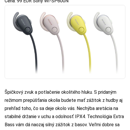
Cena: 99 EUR
Sony WI-SP600N
Špičkový zvuk a potlačenie okolitého hluku. S pridaným
režimom prepúšťania okolia budete mať zážitok z hudby aj
prehľad toho, čo sa deje okolo vás. Nechýba aretácia na
stabilné držanie v uchu a odolnosť IPX4. Technológia Extra
Bass vám dá naozaj silný zážitok z basov. Veľmi dobre sa