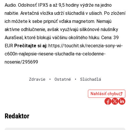
Audio. Odolnosť IPX5 a až 9,5 hodiny výdrže na jedno
nabitie. Aretačná vložka udrží slúchadlá v ušiach. Po zložení
ich môžete k sebe pripnúť vďaka magnetom. Nemajú
aktívne odhlučnenie, avšak využívajú silikónové náušníky
AuraSeal, ktoré blokujú väčšinu okolitého hluku. Cena: 39
EUR
Prečítajte si aj:
https://touchit.sk/recenzia-sony-wi-
c600n-najlepsie-riesene-sluchadla-na-celodenne-
nosenie/295699
Zdravie
•
Ostatné
•
Slúchadlá
Nahlásiť chybu
Redaktor