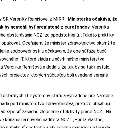
y SR Veroniky Remišovej z MIRRI.
Ministerka očakáva, že
ak by nemohli byť preplatené z eurofondov
. Veronika
ého obstarávania NCZI za opodstatnenú. „Takéto praktiky
opakovať. Oceňujem, že minister zdravotníctva okamžite
yvodenie zodpovednosti a očakávam, že obe súťaže budú
vovaného IT, ktoré vláda na návrh nášho ministerstva
a Veronika Remišová a dodala, že „ak by sa tak nestalo,
ých projektov, ktorých súčasťou boli uvedené verejné
 ostatných IT systémov štátu a vyhradené pre Národné
spadá pod ministerstvo zdravotníctva, pretože obsahujú
 zabezpečiť zásadné zlepšenie efektivity práce NCZI. Na
é konanie na nového riaditeľa NCZI. „Podľa vlastnej
že pritiahnuť čestného a skúseného manažéra, ktorý dá