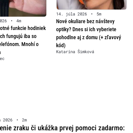
14. júla 2026
•
5m
026
•
4m
Nové okuliare bez návštevy
otné funkcie hodiniek
optiky? Dnes si ich vyberiete
ch fungujú iba so
pohodlne aj z domu (+ zľavový
lefónom. Mnohí o
kód)
Katarína Šimková
a
ec
a 2026
•
2m
enie zraku či ukážka prvej pomoci zadarmo: