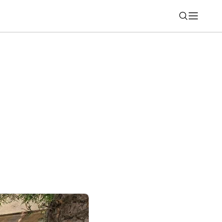
Nájsť
rne seriály na Netflixe (týždeň 31)