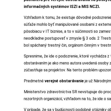
informačných systémov ISZI a MIS NCZI.
Vzhľadom k tomu, že existuje dôvodné podozrenie,
súťaže mohlo byť manipulované osobami z externé
pôsobiacu v IT biznise, a to v súčinnosti so zame
neodkladne postupovať v zmysle § 3 ods. 2 Trest
bol spáchaný trestný čin, orgánom činným v trest
Spresnime, že ide o podozrenie, ktoré vychádza z
obstarávaním je ako meno autora uvedená osoby z
zúčastňuje sa projektov. Na tento problém upozorni
Predmetné
verejné obstarávanie
je už Národným
Ministerstvo zdravotníctva SR nevstupuje do pro
rezortných organizácií, vzhľadom na to, že ide o 
V prípade, že sa v budúcnosti podobné otázniky obj