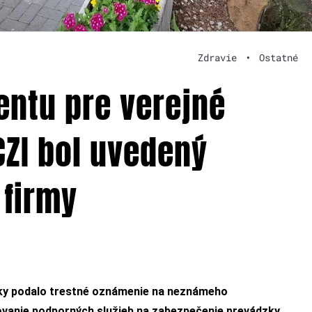
Zdravie
•
Ostatné
ntu pre verejné
CZI bol uvedený
 firmy
iky podalo trestné oznámenie na neznámeho
ovanie podporných služieb na zabezpečenie prevádzky