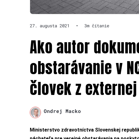
27. augusta 2021
•
3m čítanie
Ako autor dokume
obstarávanie v N
človek z externej
Ondrej Macko
Ministerstvo zdravotníctva Slovenskej republ
páchateľa pre verejné obstarávania na poskyt