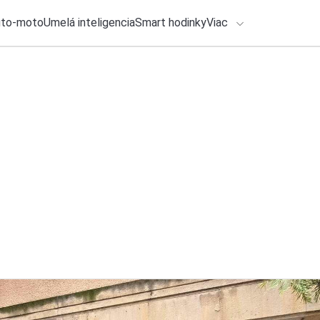
uto-moto
Umelá inteligencia
Smart hodinky
Viac
HLO BY VÁS ZAUJÍMAŤ
lačové správy
7. augusta 2026
•
2m
ADÁVANIA
Napínavé dokumentá
Michal Reiter
Zadajte frázu pre vyhľadanie