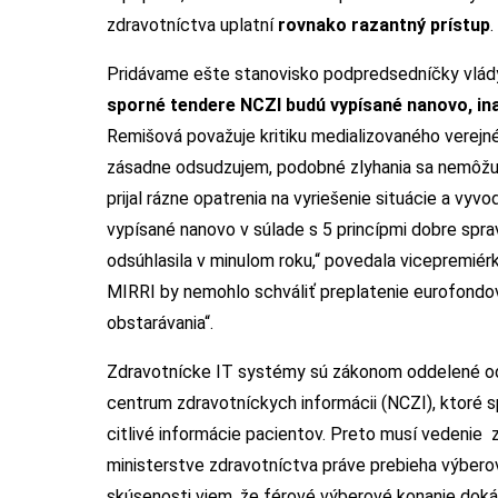
zdravotníctva uplatní
rovnako razantný prístup
.
Pridávame ešte stanovisko podpredsedníčky vlád
sporné tendere NCZI budú vypísané nanovo, in
Remišová považuje kritiku medializovaného verejn
zásadne odsudzujem, podobné zlyhania sa nemôžu 
prijal rázne opatrenia na vyriešenie situácie a v
vypísané nanovo v súlade s 5 princípmi dobre spra
odsúhlasila v minulom roku,“ povedala vicepremiérk
MIRRI by nemohlo schváliť preplatenie eurofondov
obstarávania“.
Zdravotnícke IT systémy sú zákonom oddelené od
centrum zdravotníckych informácii (NCZI), ktoré 
citlivé informácie pacientov. Preto musí vedenie
ministerstve zdravotníctva práve prebieha výberov
skúsenosti viem, že férové výberové konanie doká