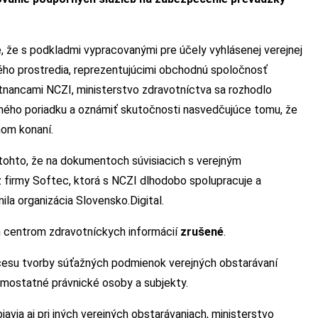
 že s podkladmi vypracovanými pre účely vyhlásenej verejnej
ho prostredia, reprezentujúcimi obchodnú spoločnosť
stnancami NCZI, ministerstvo zdravotníctva sa rozhodlo
ného poriadku a oznámiť skutočnosti nasvedčujúce tomu, že
nom konaní.
 tohto, že na dokumentoch súvisiacich s verejným
 firmy Softec, ktorá s NCZI dlhodobo spolupracuje a
la organizácia Slovensko.Digital.
 centrom zdravotníckych informácií
zrušené
.
cesu tvorby súťažných podmienok verejných obstarávaní
samostatné právnické osoby a subjekty.
avia aj pri iných verejných obstarávaniach, ministerstvo