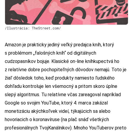
/Ilustrácia: TheStreet.com/
Amazon je prakticky jediný veľký predajca kníh, ktorý
s problémom „falošných kníh“ od digitálnych
cudzopasníkov bojuje. Klasické on-line kníhkupectvá ho
z relatívne dobre pochopiteľných dôvodov nemajú. Toto je
žiaľ dôsledok toho, keď produkty namiesto ľudského
dohľadu kontroluje len všemocný a pritom skoro úplne
slepý algoritmus. Tu relatívne včas zareagoval napríklad
Google so svojim YouTube, ktorý 4. marca zakázal
monetizáciu akýchkoľvek videí, týkajúcich sa alebo
hovoriacich o koronavíruse (na plač snáď všetkých
profesionálnych TvojKanálnikov). Mnoho YouTuberov preto