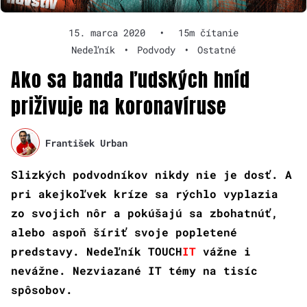
15. marca 2020
•
15m čítanie
Nedeľník
•
Podvody
•
Ostatné
Ako sa banda ľudských hníd
priživuje na koronavíruse
František Urban
Slizkých podvodníkov nikdy nie je dosť. A
pri akejkoľvek kríze sa rýchlo vyplazia
zo svojich nôr a pokúšajú sa zbohatnúť,
alebo aspoň šíriť svoje popletené
predstavy. Nedeľník
TOUCH
IT
vážne i
nevážne. Nezviazané IT témy na tisíc
spôsobov.