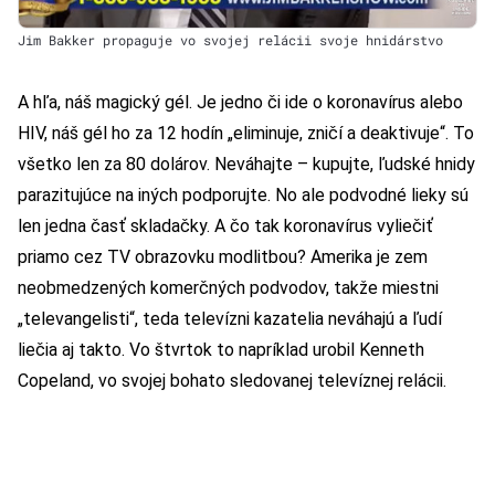
Jim Bakker propaguje vo svojej relácii svoje hnidárstvo
A hľa, náš magický gél. Je jedno či ide o koronavírus alebo
HIV, náš gél ho za 12 hodín „eliminuje, zničí a deaktivuje“. To
všetko len za 80 dolárov. Neváhajte – kupujte, ľudské hnidy
parazitujúce na iných podporujte. No ale podvodné lieky sú
len jedna časť skladačky. A čo tak koronavírus vyliečiť
priamo cez TV obrazovku modlitbou? Amerika je zem
neobmedzených komerčných podvodov, takže miestni
„televangelisti“, teda televízni kazatelia neváhajú a ľudí
liečia aj takto. Vo štvrtok to napríklad urobil Kenneth
Copeland, vo svojej bohato sledovanej televíznej relácii.