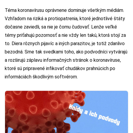
Téma koronavírusu oprávnene dominuje všetkým médiám.
Vzhľadom na riziká a protiopatrenia, ktoré jednotlivé štáty
dočasne zaviedli, sa nie je čomu čudovať. Lenže veľké
témy priťahujú pozornosť a nie vždy len takú, ktorá stojí za
to. Diera rôznych pijavíc a iných parazitov, je totiž zdanlivo
bezodná. Sme tak svedkami toho, ako podvodníci vytvárajú
a rozširujú záplavu informačných stránok o koronavíruse,
ktoré sú pripravené infikovať chudákov prahnúcich po
informáciách škodlivým softvérom.