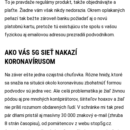
To je pravdaže regulárny produkt, takže objednávajte a
plaťte. Žiadne vám však nikdy nedorazia. Okrem oplakaných
peňazí tak bežte zároveň banku požiadať aj o novú
platobnú kartu, pretože tú existujúcu ste spolu s vašou
fyzickou aj emailovou adresou prezradili podvodníkom.
AKO VÁS 5G SIEŤ NAKAZÍ
KORONAVÍRUSOM
Na záver ešte jedna ozajstná chuťovka. Rôzne hnidy, ktoré
sa snažia na situácii okolo koronavírusu zbohatnúť formou
podvodov sú jedna vec. Ale celá problematika je žiaľ živnou
pôdou aj pre mnohých konšpirátorov, šíriteľov hoaxov a žiaľ
nie príliš rozumom obdarených ľudí. V schránke mi tak pred
pár dňami pristál aj masívny 30 000 znakový e-mail (zhruba
8 strán časopisu), od pomätencov z webu stop5g.cz.