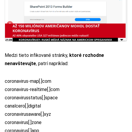
Medzi tieto infikované stránky,
ktoré rozhodne
nenavštevujte
, patrí napríklad:
coronavirus-map[.]com
coronavirus-realtime[.]com
coronavirusstatus[.]space
canalcero[.]digital
coronavirusaware[.]xyz
coronavirus[.]zone
coronavirus[.]app