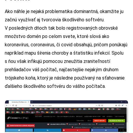
Ako náhle je nejaká problematika dominantná, okamžite ju
začnú využívať aj tvorcovia škodlivého softvéru.
V posledných dňoch tak bolo registrovaných obrovské
množstvo domén po celom svete, ktoré slová ako
koronavírus, coronavirus, či covid obsahujú, pričom ponúkajú
napríklad mapu šírenia choroby a štatistiku infekcií. Spolu
s ňou však infikujú pomocou zneužitia zraniteľností
prehliadačov váš počítač, najčastejšie nejakým druhom
trójskeho koňa, ktorý je následne používaný na sťahovanie
ďalšieho škodlivého softvéru do vášho počítača.