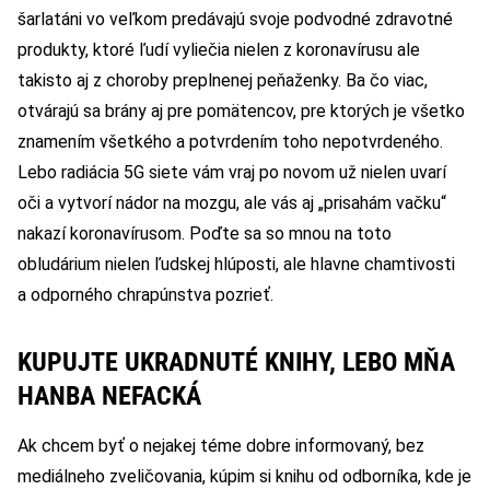
šarlatáni vo veľkom predávajú svoje podvodné zdravotné
produkty, ktoré ľudí vyliečia nielen z koronavírusu ale
takisto aj z choroby preplnenej peňaženky. Ba čo viac,
otvárajú sa brány aj pre pomätencov, pre ktorých je všetko
znamením všetkého a potvrdením toho nepotvrdeného.
Lebo radiácia 5G siete vám vraj po novom už nielen uvarí
oči a vytvorí nádor na mozgu, ale vás aj „prisahám vačku“
nakazí koronavírusom. Poďte sa so mnou na toto
obludárium nielen ľudskej hlúposti, ale hlavne chamtivosti
a odporného chrapúnstva pozrieť.
KUPUJTE UKRADNUTÉ KNIHY, LEBO MŇA
HANBA NEFACKÁ
Ak chcem byť o nejakej téme dobre informovaný, bez
mediálneho zveličovania, kúpim si knihu od odborníka, kde je