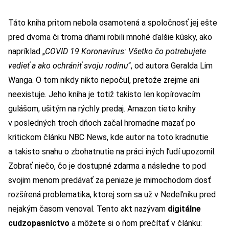
Táto kniha pritom nebola osamotená a spoločnosť jej ešte
pred dvoma či troma dňami robili mnohé ďalšie kúsky, ako
napríklad „
COVID 19 Koronavírus: Všetko čo potrebujete
vedieť a ako ochrániť svoju rodinu
“, od autora Geralda Lim
Wanga. O tom nikdy nikto nepočul, pretože zrejme ani
neexistuje. Jeho kniha je totiž takisto len kopírovacím
gulášom, ušitým na rýchly predaj. Amazon tieto knihy
v posledných troch dňoch začal hromadne mazať po
kritickom článku
NBC News, kde autor na toto kradnutie
a takisto snahu o zbohatnutie na práci iných ľudí upozornil.
Zobrať niečo, čo je dostupné zdarma a následne to pod
svojim menom predávať za peniaze je mimochodom dosť
rozšírená problematika, ktorej som sa už v Nedeľníku pred
nejakým časom venoval. Tento akt nazývam
digitálne
cudzopasníctvo
a môžete si o ňom prečítať v článku: