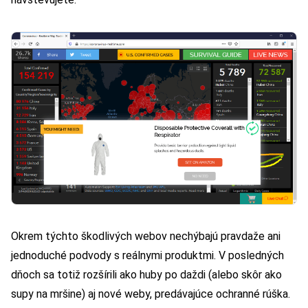
Okrem týchto škodlivých webov nechýbajú pravdaže ani
jednoduché podvody s reálnymi produktmi. V posledných
dňoch sa totiž rozšírili ako huby po daždi (alebo skôr ako
supy na mršine) aj nové weby, predávajúce ochranné rúška.