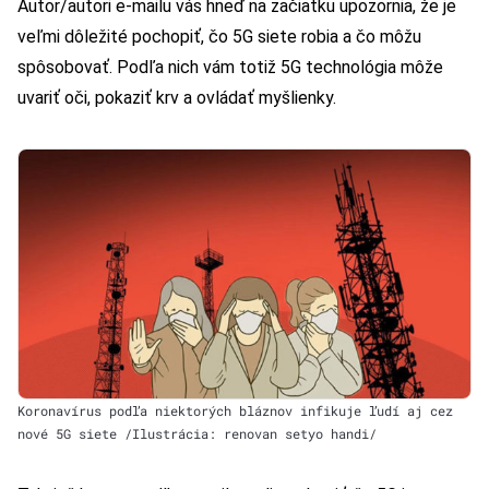
Autor/autori e-mailu vás hneď na začiatku upozornia, že je
veľmi dôležité pochopiť, čo 5G siete robia a čo môžu
spôsobovať. Podľa nich vám totiž 5G technológia môže
uvariť oči, pokaziť krv a ovládať myšlienky.
Koronavírus podľa niektorých bláznov infikuje ľudí aj cez
nové 5G siete /Ilustrácia: renovan setyo handi/