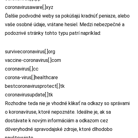
coronavirusaware[.]xyz
Ďalšie podvodné weby sa pokúšajú kradnúť peniaze, alebo
vaše osobné údaje, vrátane hesiel. Medzi nebezpečné a
podozrivé stránky tohto typu patrí napríklad:
survivecoronavirus[.]org
vaccine-coronavirus[.]com
coronavirus[.]cc
corona-virus[.]healthcare
bestcoronavirusprotect[.]tk
coronavirusupdate[.]tk
Rozhodne teda nie je vhodné klikať na odkazy so správami
o koronavíruse, ktoré nepoznáte. Ideálne je, ak sa
dostávate k novým informáciám a odkazom cez
dôveryhodné spravodajské zdroje, ktoré dlhodobo
navštevujete.