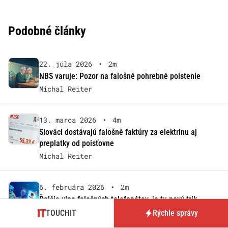
Podobné články
22. júla 2026
•
2m
NBS varuje: Pozor na falošné pohrebné poistenie
Michal Reiter
13. marca 2026
•
4m
Slováci dostávajú falošné faktúry za elektrinu aj
preplatky od poisťovne
Michal Reiter
6. februára 2026
•
2m
Ďalšia vlna falošných telefonátov, je tu nový trik
Michal Reiter
TOUCHIT
Rýchle správy