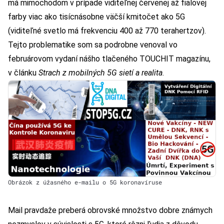
má mimochodom v prípade viditeľnej červenej až fialovej
farby viac ako tisícnásobne väčší kmitočet ako 5G
(viditeľné svetlo má frekvenciu 400 až 770 terahertzov).
Tejto problematike som sa podrobne venoval vo
februárovom vydaní nášho tlačeného TOUCHIT magazínu,
v článku
Strach z mobilných 5G sietí a realita
.
Obrázok z úžasného e-mailu o 5G koronavíruse
Mail pravdaže preberá obrovské množstvo dobre známych