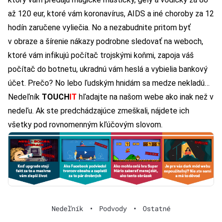
až 120 eur, ktoré vám koronavírus, AIDS a iné choroby za 12
hodín zaručene vyliečia. No a nezabudnite pritom byť
v obraze a šírenie nákazy podrobne sledovať na weboch,
ktoré vám infikujú počítač trojskými koňmi, zapoja váš
počítač do botnetu, ukradnú vám heslá a vybielia bankový
účet. Prečo? No lebo ľudským hnidám sa medze nekladú…
Nedeľník
TOUCH
IT
hľadajte na našom webe ako inak než v
nedeľu. Ak ste predchádzajúce zmeškali, nájdete ich
všetky pod rovnomenným
kľúčovým slovom
.
Nedeľník
•
Podvody
•
Ostatné