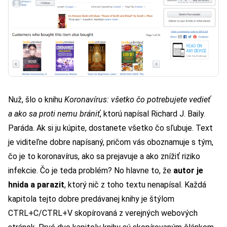
Nuž, šlo o knihu
Koronavírus: všetko čo potrebujete vedieť
a ako sa proti nemu brániť
, ktorú napísal Richard J. Baily.
Paráda. Ak si ju kúpite, dostanete všetko čo sľubuje. Text
je viditeľne dobre napísaný, pričom vás oboznamuje s tým,
čo je to koronavírus, ako sa prejavuje a ako znížiť riziko
infekcie. Čo je teda problém? No hlavne to, že
autor je
hnida a parazit
, ktorý nič z toho textu nenapísal. Každá
kapitola tejto dobre predávanej knihy je štýlom
CTRL+C/CTRL+V skopírovaná z verejných webových