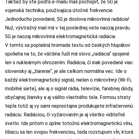
Taktiež by ste podľa e-mailu mali pochopiť, že 5G je
vojenská technika, používajúca útočné frekvencie.
Jednoducho povedané, 5G je doslova mikrovlnná radiácia!
Nuž, výstražný mail má v tej poslednej vete naozaj pravdu.
5G je naozaj mikrovlnná elektromagnetická radiácia.
V tomto sa poplašná hromada textu od českých hlupákov
spolieha na to, že väčšina ľudí má slovo „radiácia“ spojené
len s nukleárnym ohrozením. Radiácia, či inak povedané viac
slovensky aj „žiarenie“, je ale celkom normálna vec. Ide o
každý elektromagnetický signál, nielen o mikrovlnný (Wi-Fi,
mobilné siete), ale aj o signál rádia, televízie, farebnej diódy,
obyčajnej žiarivky a aj vášho vlastného tela. Formou straty
tepla totiž aj vy sami neprestajne produkujete infračervenú
radiáciu. Radiáciou, či vyžarovaním je aj všetko viditeľné
svetlo. Ide pritom o úplne totožnú elektromagnetickú vlnu,
líšiacu sa len svojou frekvenciou, teda rozstupom vĺn, ktorá