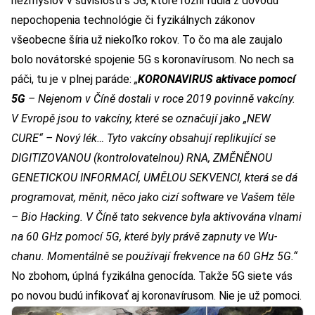
nezmyslov v súvislosti s 5G, ktoré rôzni ľudia z dôvodu
nepochopenia technológie či fyzikálnych zákonov
všeobecne šíria už niekoľko rokov. To čo ma ale zaujalo
bolo novátorské spojenie 5G s koronavírusom. No nech sa
páči, tu je v plnej paráde:
„
KORONAVIRUS aktivace pomocí
5G
– Nejenom v Číně dostali v roce 2019 povinně vakcíny.
V Evropě jsou to vakcíny, které se označují jako „NEW
CURE“ – Nový lék… Tyto vakcíny obsahují replikující se
DIGITIZOVANOU (kontrolovatelnou) RNA, ZMĚNĚNOU
GENETICKOU INFORMACÍ, UMĚLOU SEKVENCI, která se dá
programovat, měnit, něco jako cizí software ve Vašem těle
– Bio Hacking. V Číně tato sekvence byla aktivována vlnami
na 60 GHz pomocí 5G, které byly právě zapnuty ve Wu-
chanu. Momentálně se používají frekvence na 60 GHz 5G.“
No zbohom, úplná fyzikálna genocída. Takže 5G siete vás
po novou budú infikovať aj koronavírusom. Nie je už pomoci.