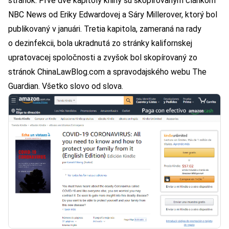
stránok. Prvé dve kapitoly knihy sú
skopírovaným článkom
NBC News
od Eriky Edwardovej a Sáry Millerover, ktorý bol
publikovaný v januári. Tretia kapitola, zameraná na rady
o dezinfekcii, bola ukradnutá zo stránky kalifornskej
upratovacej spoločnosti a zvyšok bol skopírovaný zo
stránok ChinaLawBlog.com a spravodajského webu The
Guardian. Všetko slovo od slova.