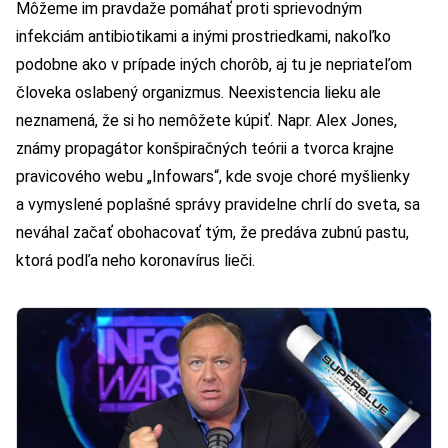
Môžeme im pravdaže pomáhať proti sprievodným
infekciám antibiotikami a inými prostriedkami, nakoľko
podobne ako v prípade iných chorôb, aj tu je nepriateľom
človeka oslabený organizmus. Neexistencia lieku ale
neznamená, že si ho nemôžete kúpiť. Napr. Alex Jones,
známy propagátor konšpiračných teórii a tvorca krajne
pravicového webu „Infowars“, kde svoje choré myšlienky
a vymyslené poplašné správy pravidelne chrlí do sveta, sa
neváhal začať obohacovať tým, že predáva zubnú pastu,
ktorá podľa neho koronavírus lieči.