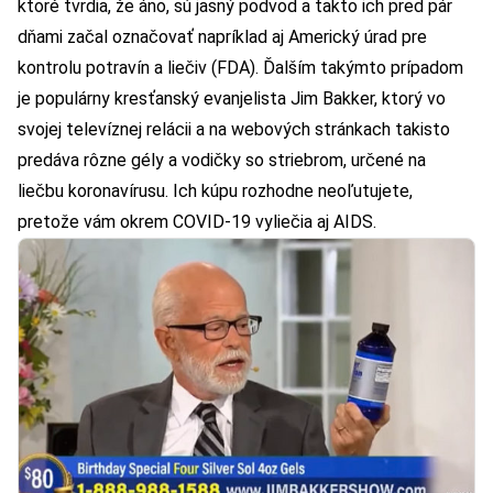
ktoré tvrdia, že áno, sú jasný podvod a takto ich pred pár
dňami začal označovať napríklad aj Americký úrad pre
kontrolu potravín a liečiv (FDA). Ďalším takýmto prípadom
je populárny kresťanský evanjelista
Jim Bakker
, ktorý vo
svojej televíznej relácii a na webových stránkach takisto
predáva rôzne gély a vodičky so striebrom, určené na
liečbu koronavírusu. Ich kúpu rozhodne neoľutujete,
pretože vám okrem COVID-19 vyliečia aj AIDS.