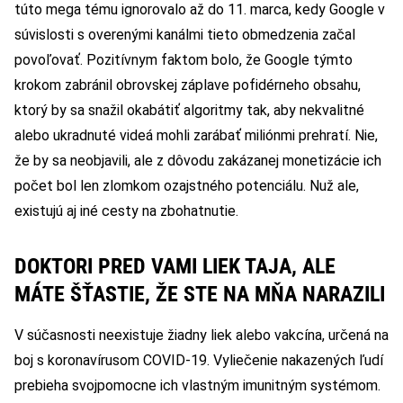
túto mega tému ignorovalo až do 11. marca, kedy Google v
súvislosti s overenými kanálmi tieto obmedzenia začal
povoľovať. Pozitívnym faktom bolo, že Google týmto
krokom zabránil obrovskej záplave pofidérneho obsahu,
ktorý by sa snažil okabátiť algoritmy tak, aby nekvalitné
alebo ukradnuté videá mohli zarábať miliónmi prehratí. Nie,
že by sa neobjavili, ale z dôvodu zakázanej monetizácie ich
počet bol len zlomkom ozajstného potenciálu. Nuž ale,
existujú aj iné cesty na zbohatnutie.
DOKTORI PRED VAMI LIEK TAJA, ALE
MÁTE ŠŤASTIE, ŽE STE NA MŇA NARAZILI
V súčasnosti neexistuje žiadny liek alebo vakcína, určená na
boj s koronavírusom COVID-19. Vyliečenie nakazených ľudí
prebieha svojpomocne ich vlastným imunitným systémom.