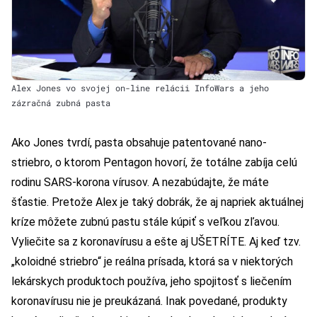
Alex Jones vo svojej on-line relácii InfoWars a jeho
zázračná zubná pasta
Ako Jones
tvrdí
, pasta obsahuje patentované nano-
striebro, o ktorom Pentagon hovorí, že totálne zabíja celú
rodinu SARS-korona vírusov. A nezabúdajte, že máte
šťastie. Pretože Alex je taký dobrák, že aj napriek aktuálnej
kríze môžete zubnú pastu stále kúpiť s veľkou zľavou.
Vyliečite sa z koronavírusu a ešte aj UŠETRÍTE. Aj keď tzv.
„koloidné striebro“ je reálna prísada, ktorá sa v niektorých
lekárskych produktoch používa, jeho spojitosť s liečením
koronavírusu nie je preukázaná. Inak povedané, produkty