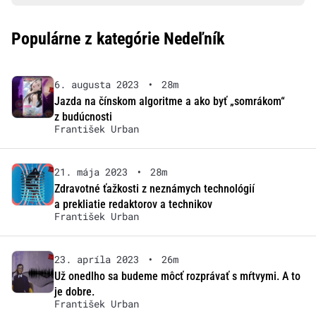
Populárne z kategórie Nedeľník
6. augusta 2023
•
28m
Jazda na čínskom algoritme a ako byť „somrákom“
z budúcnosti
František Urban
21. mája 2023
•
28m
Zdravotné ťažkosti z neznámych technológií
a prekliatie redaktorov a technikov
František Urban
23. apríla 2023
•
26m
Už onedlho sa budeme môcť rozprávať s mŕtvymi. A to
je dobre.
František Urban