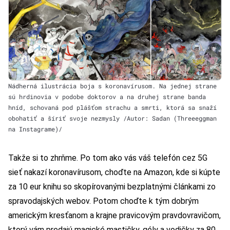
Nádherná ilustrácia boja s koronavírusom. Na jednej strane
sú hrdinovia v podobe doktorov a na druhej strane banda
hníd, schovaná pod plášťom strachu a smrti, ktorá sa snaží
obohatiť a šíriť svoje nezmysly /Autor: Sadan (Threeeggman
na Instagrame)/
Takže si to zhrňme. Po tom ako vás váš telefón cez 5G
sieť nakazí koronavírusom, choďte na Amazon, kde si kúpte
za 10 eur knihu so skopírovanými bezplatnými článkami zo
spravodajských webov. Potom choďte k tým dobrým
americkým kresťanom a krajne pravicovým pravdovravičom,
ktorý vám predajú magické mastičky, gély a vodičky za 80