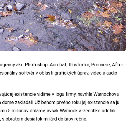
ramy ako Photoshop, Acrobat, Illustrator, Premiere, After
ionálny softvér v oblasti grafických úprav, video a audio
vajúcej existencie vidíme v logu firmy, navrhla Warnockova
dome zakladali. Už behom prvého roku jej existencie sa ju
umu 5 miliónov dolárov, avšak Warnock a Geschke odolali
 s obratom desiatok miliárd dolárov ročne.