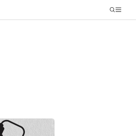
Nájsť
 otravný trend s obrázkami na sieti X?