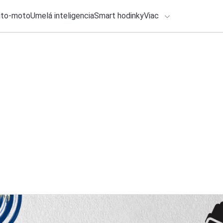
uto-moto
Umelá inteligencia
Smart hodinky
Viac
HLO BY VÁS ZAUJÍMAŤ
lačové správy
ADÁVANIA
28. júla 2026
•
2m
Všimli ste si tento
Zadajte frázu pre vyhľadanie
Michal Reiter