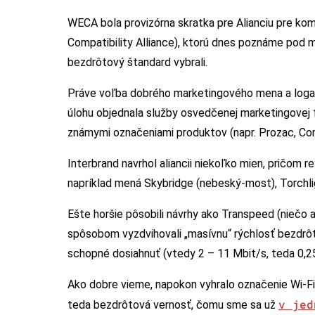
WECA bola provizórna skratka pre Alianciu pre ko
Compatibility Alliance), ktorú dnes poznáme po
bezdrôtový štandard vybrali.
Práve voľba dobrého marketingového mena a loga pa
úlohu objednala služby osvedčenej marketingovej f
známymi označeniami produktov (napr. Prozac, Com
Interbrand navrhol aliancii niekoľko mien, pričom 
napríklad mená Skybridge (nebeský-most), Torchlig
Ešte horšie pôsobili návrhy ako Transpeed (niečo a
spôsobom vyzdvihovali „masívnu“ rýchlosť bezdrôto
schopné dosiahnuť (vtedy 2 – 11 Mbit/s, teda 0,2
Ako dobre vieme, napokon vyhralo označenie Wi-Fi, 
v jed
teda bezdrôtová vernosť, čomu sme sa už