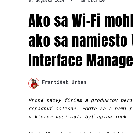
8. augusta 2024
•
15m čítanie
Ako sa Wi-Fi mohl
ako sa namiesto 
Interface Manage
František Urban
Mnohé názvy firiem a produktov beri
dopadnúť odlišne. Poďte sa s nami 
v ktorom veci mali byť úplne inak.