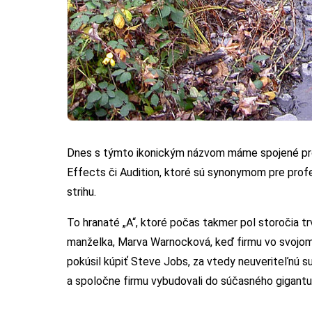
Dnes s týmto ikonickým názvom máme spojené prog
Effects či Audition, ktoré sú synonymom pre profes
strihu.
To hranaté „A“, ktoré počas takmer pol storočia tr
manželka, Marva Warnocková, keď firmu vo svojom 
pokúsil kúpiť Steve Jobs, za vtedy neuveriteľnú s
a spoločne firmu vybudovali do súčasného gigantu,