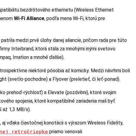
mpatibilitu bezdrôtového ethernetu (Wireless Ethernet
d menom
Wi-Fi Alliance
, podľa mena Wi-Fi, ktorú pre
trila medzi prvé úlohy danej aliancie, pričom rada pre túto
irmy Interbrand, ktorá stála za mnohými inými svetovo
paq, Imation a mnohé ďalšie).
retrospektívne niektoré pôsobia až komicky. Medzi návrhmi boli
ht (svetlo-pochodne) a Flyover (preletieť, či leť-ponad).
ko prehoď-rýchlosť) a Elevate (pozdvihni), ktoré svojim
vého spojenia, ktoré kompatibilné zariadenia mali byť
5 až 1,3 MB/s).
aj vďaka čiastočnej konotácii s výrazom Wireless Fidelity,
nej retročriepke
priamo venovali.