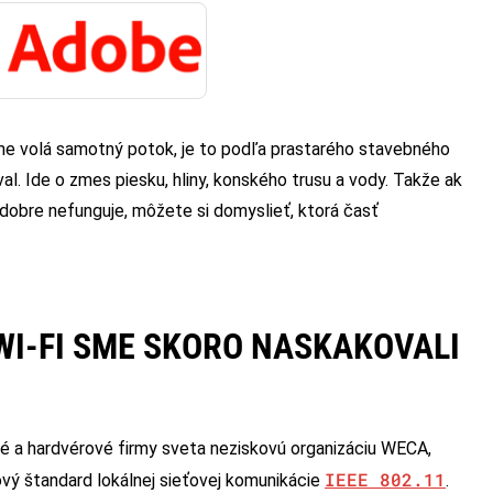
ne volá samotný potok, je to podľa prastarého stavebného
íval. Ide o zmes piesku, hliny, konského trusu a vody. Takže ak
obre nefunguje, môžete si domyslieť, ktorá časť
WI-FI SME SKORO NASKAKOVALI
é a hardvérové firmy sveta neziskovú organizáciu WECA,
IEEE 802.11
vý štandard lokálnej sieťovej komunikácie
.