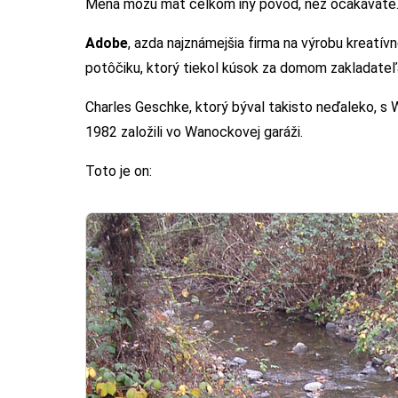
Mená môžu mať celkom iný pôvod, než očakávate
Adobe
, azda najznámejšia firma na výrobu kreatí
potôčiku, ktorý tiekol kúsok za domom zakladateľ
Charles Geschke, ktorý býval takisto neďaleko, s 
1982 založili vo Wanockovej garáži.
Toto je on: