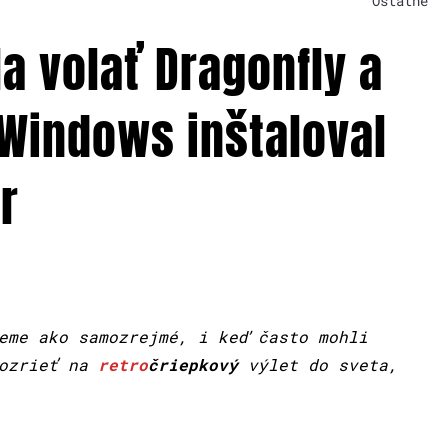
Ostatné
a volať Dragonfly a
Windows inštaloval
r
eme ako samozrejmé, i keď často mohli
pozrieť na
retro
čriepkový
výlet do sveta,