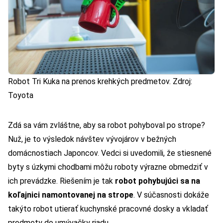
Robot Tri Kuka na prenos krehkých predmetov. Zdroj:
Toyota
Zdá sa vám zvláštne, aby sa robot pohyboval po strope?
Nuž, je to výsledok návštev vývojárov v bežných
domácnostiach Japoncov. Vedci si uvedomili, že stiesnené
byty s úzkymi chodbami môžu roboty výrazne obmedziť v
ich prevádzke. Riešením je tak
robot pohybujúci sa na
koľajnici namontovanej na strope
. V súčasnosti dokáže
takýto robot utierať kuchynské pracovné dosky a vkladať
predmety do umývačky riadu.