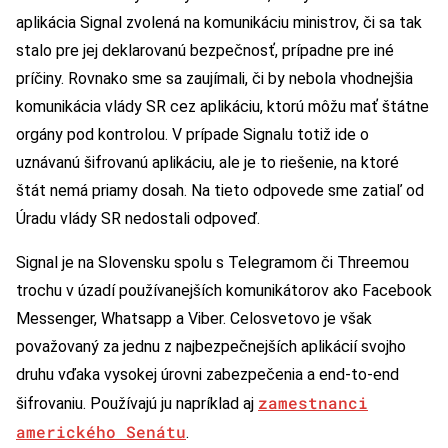
aplikácia Signal zvolená na komunikáciu ministrov, či sa tak
stalo pre jej deklarovanú bezpečnosť, prípadne pre iné
príčiny. Rovnako sme sa zaujímali, či by nebola vhodnejšia
komunikácia vlády SR cez aplikáciu, ktorú môžu mať štátne
orgány pod kontrolou. V prípade Signalu totiž ide o
uznávanú šifrovanú aplikáciu, ale je to riešenie, na ktoré
štát nemá priamy dosah. Na tieto odpovede sme zatiaľ od
Úradu vlády SR nedostali odpoveď.
Signal je na Slovensku spolu s Telegramom či Threemou
trochu v úzadí používanejších komunikátorov ako Facebook
Messenger, Whatsapp a Viber. Celosvetovo je však
považovaný za jednu z najbezpečnejších aplikácií svojho
druhu vďaka vysokej úrovni zabezpečenia a end-to-end
zamestnanci
šifrovaniu. Používajú ju napríklad aj
amerického Senátu
.