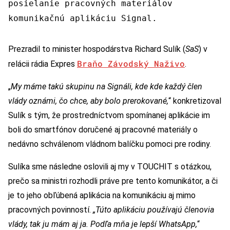
posielanie pracovných materiálov
komunikačnú aplikáciu Signal.
Prezradil to minister hospodárstva Richard Sulík (
SaS
) v
Braňo Závodský Naživo
relácii rádia Expres
.
„
My máme takú skupinu na Signáli, kde kde každý člen
vlády oznámi, čo chce, aby bolo prerokované,
“ konkretizoval
Sulík s tým, že prostredníctvom spomínanej aplikácie im
boli do smartfónov doručené aj pracovné materiály o
nedávno schválenom vládnom balíčku pomoci pre rodiny.
Sulíka sme následne oslovili aj my v TOUCHIT s otázkou,
prečo sa ministri rozhodli práve pre tento komunikátor, a či
je to jeho obľúbená aplikácia na komunikáciu aj mimo
pracovných povinností.
„Túto aplikáciu používajú členovia
vlády, tak ju mám aj ja. Podľa mňa je lepší WhatsApp,
“