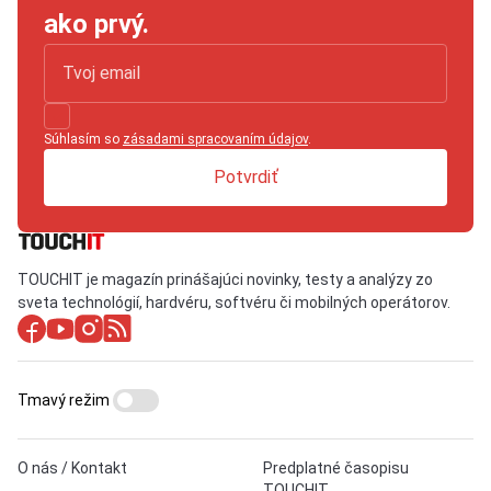
ako prvý.
Súhlasím so
zásadami spracovaním údajov
.
Potvrdiť
TOUCHIT je magazín prinášajúci novinky, testy a analýzy zo
sveta technológií, hardvéru, softvéru či mobilných operátorov.
Tmavý režim
O nás / Kontakt
Predplatné časopisu
TOUCHIT