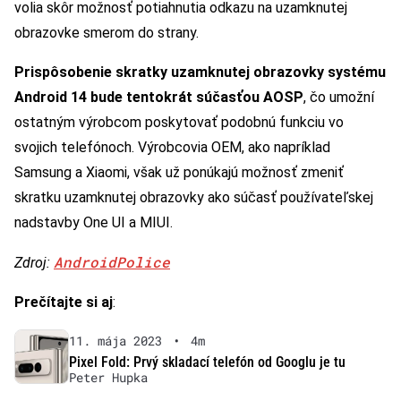
volia skôr možnosť potiahnutia odkazu na uzamknutej
obrazovke smerom do strany.
Prispôsobenie skratky uzamknutej obrazovky systému
Android 14 bude tentokrát súčasťou AOSP
, čo umožní
ostatným výrobcom poskytovať podobnú funkciu vo
svojich telefónoch. Výrobcovia OEM, ako napríklad
Samsung a Xiaomi, však už ponúkajú možnosť zmeniť
skratku uzamknutej obrazovky ako súčasť používateľskej
nadstavby One UI a MIUI.
AndroidPolice
Zdroj:
Prečítajte si aj
:
11. mája 2023
•
4m
Pixel Fold: Prvý skladací telefón od Googlu je tu
Peter Hupka