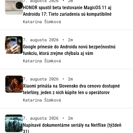
7. augusta 2026
•
2m
HONOR spustil beta testovanie MagicOS 11 aj
Androidu 17: Tieto zariadenia sú kompatibilné
Katarína Šimková
7. augusta 2026
•
2m
Google prinesie do Androidu novú bezpečnostnú
funkciu, ktorá zrejme chýbala aj vám
Katarína Šimková
7. augusta 2026
•
2m
Xiaomi prináša na Slovensko dva cenovo dostupné
telefóny, jeden z nich kúpite len u operátorov
Katarína Šimková
7. augusta 2026
•
2m
Napínavé dokumentárne seriály na Netflixe (týždeň
31)