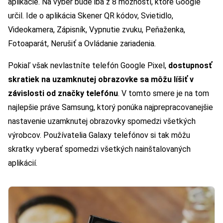
aplikácie. Na výber bude iba z 8 možností, ktoré Google
určil. Ide o aplikácia Skener QR kódov, Svietidlo,
Videokamera, Zápisník, Vypnutie zvuku, Peňaženka,
Fotoaparát, Nerušiť a Ovládanie zariadenia.
Pokiaľ však nevlastníte telefón Google Pixel,
dostupnosť
skratiek na uzamknutej obrazovke sa môžu líšiť v
závislosti od značky telefónu
. V tomto smere je na tom
najlepšie práve Samsung, ktorý ponúka najprepracovanejšie
nastavenie uzamknutej obrazovky spomedzi všetkých
výrobcov. Používatelia Galaxy telefónov si tak môžu
skratky vyberať spomedzi všetkých nainštalovaných
aplikácií.