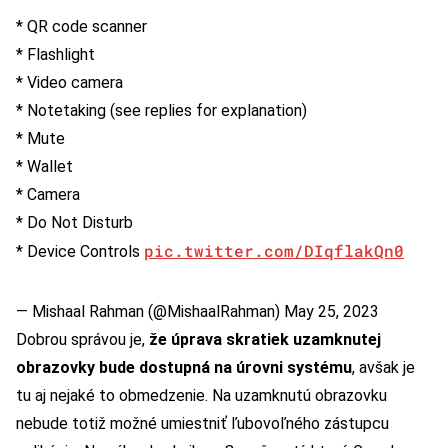
* QR code scanner
* Flashlight
* Video camera
* Notetaking (see replies for explanation)
* Mute
* Wallet
* Camera
* Do Not Disturb
pic.twitter.com/DIqflakQn0
* Device Controls
— Mishaal Rahman (@MishaalRahman)
May 25, 2023
Dobrou správou je,
že úprava skratiek uzamknutej
obrazovky bude dostupná na úrovni systému
, avšak je
tu aj nejaké to obmedzenie. Na uzamknutú obrazovku
nebude totiž možné umiestniť ľubovoľného zástupcu