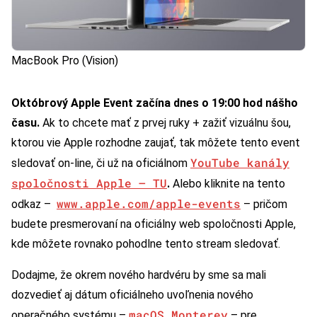
MacBook Pro (Vision)
Októbrový Apple Event začína dnes o 19:00 hod nášho
času.
Ak to chcete mať z prvej ruky + zažiť vizuálnu šou,
ktorou vie Apple rozhodne zaujať, tak môžete tento event
YouTube kanály
sledovať on-line, či už na oficiálnom
spoločnosti Apple – TU
.
Alebo kliknite na tento
www.apple.com/apple-events
odkaz –
– pričom
budete presmerovaní na oficiálny web spoločnosti Apple,
kde môžete rovnako pohodlne tento stream sledovať.
Dodajme, že okrem nového hardvéru by sme sa mali
dozvedieť aj dátum oficiálneho uvoľnenia nového
macOS Monterey
operačného systému –
– pre