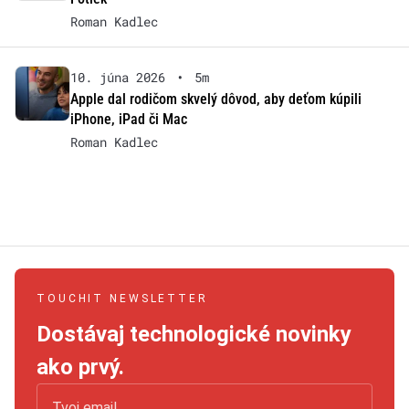
Roman Kadlec
10. júna 2026
•
5m
Apple dal rodičom skvelý dôvod, aby deťom kúpili
iPhone, iPad či Mac
Roman Kadlec
TOUCHIT NEWSLETTER
Dostávaj technologické novinky
ako prvý.