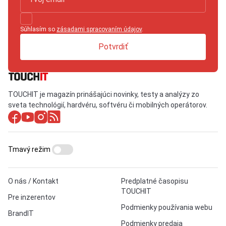
Súhlasím so
zásadami spracovaním údajov
.
Potvrdiť
TOUCHIT je magazín prinášajúci novinky, testy a analýzy zo
sveta technológií, hardvéru, softvéru či mobilných operátorov.
Tmavý režim
O nás / Kontakt
Predplatné časopisu
TOUCHIT
Pre inzerentov
Podmienky používania webu
BrandIT
Podmienky predaja