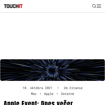
Nájsť
Všetko
Recenzie
Videá
Tipy, triky, návody
Tla
Výsledky vyhľadávania
Zadajte frázu pre vyhľadanie
18. októbra 2021
•
2m čítanie
Mac
•
Apple
•
Ostatné
Apple Event: Dnes večer