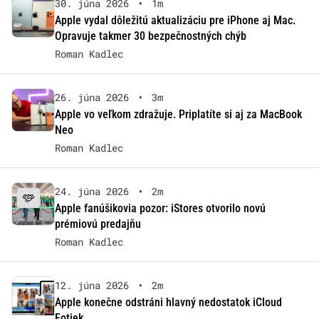
30. júna 2026
•
1m
Apple vydal dôležitú aktualizáciu pre iPhone aj Mac.
Opravuje takmer 30 bezpečnostných chýb
Roman Kadlec
26. júna 2026
•
3m
Apple vo veľkom zdražuje. Priplatíte si aj za MacBook
Neo
Roman Kadlec
24. júna 2026
•
2m
Apple fanúšikovia pozor: iStores otvorilo novú
prémiovú predajňu
Roman Kadlec
12. júna 2026
•
2m
Apple konečne odstráni hlavný nedostatok iCloud
Fotiek