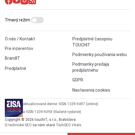
Tmavý režim
O nás / Kontakt
Predplatné časopisu
TOUCHIT
Pre inzerentov
Podmienky používania webu
BrandIT
Podmienky predaja
Predplatné
predplatného
GDPR
Nastavenia cookies
aktualizované denne: ISSN 1339-9497 (online)
a ISSN 1339-939X (tlačené vydanie)
Copyright © 2026 touchIT, s.r.o., Bratislava.
O
technické SEO
sa nám stará
TechSEO Vitals
.