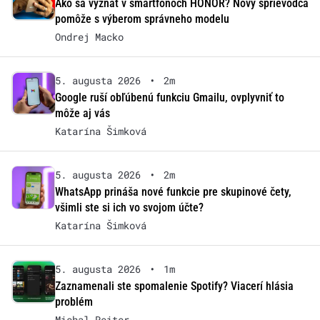
Ako sa vyznať v smartfónoch HONOR? Nový sprievodca
pomôže s výberom správneho modelu
Ondrej Macko
5. augusta 2026
•
2m
Google ruší obľúbenú funkciu Gmailu, ovplyvniť to
môže aj vás
Katarína Šimková
5. augusta 2026
•
2m
WhatsApp prináša nové funkcie pre skupinové čety,
všimli ste si ich vo svojom účte?
Katarína Šimková
5. augusta 2026
•
1m
Zaznamenali ste spomalenie Spotify? Viacerí hlásia
problém
Michal Reiter