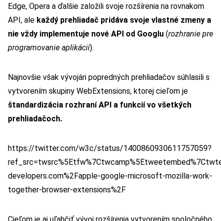
Edge, Opera a ďalšie založili svoje rozšírenia na rovnakom
API, ale
každý prehliadač pridáva svoje vlastné zmeny a
nie vždy implementuje nové API od Googlu
(
rozhranie pre
programovanie aplikácií
).
Najnovšie však vývojári popredných prehliadačov súhlasili s
vytvorením skupiny WebExtensions, ktorej cieľom je
štandardizácia rozhraní API a funkcií vo všetkých
prehliadačoch.
https://twitter.com/w3c/status/1400860930611757059?
ref_src=twsrc%5Etfw%7Ctwcamp%5Etweetembed%7Ctwt
developers.com%2Fapple-google-microsoft-mozilla-work-
together-browser-extensions%2F
Cieľom je aj uľahčiť vývoj rozšírenia vytvorením spoločného