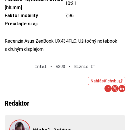
10:21
[hh:mm]
Faktor mobility
7,96
Prečítajte si aj:
Recenzia Asus ZenBook UX434FLC: Užitočný notebook
s druhým displejom
Intel
•
ASUS
•
Biznis IT
Nahlásiť chybu
Redaktor
Michal Reiter