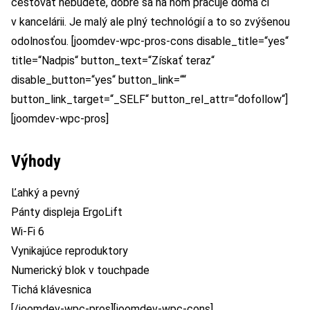
cestovať nebudete, dobre sa na ňom pracuje doma či
v kancelárii. Je malý ale plný technológií a to so zvýšenou
odolnosťou. [joomdev-wpc-pros-cons disable_title=“yes“
title=“Nadpis“ button_text=“Získať teraz“
disable_button=“yes“ button_link=““
button_link_target=“_SELF“ button_rel_attr=“dofollow“]
[joomdev-wpc-pros]
Výhody
Ľahký a pevný
Pánty displeja ErgoLift
Wi-Fi 6
Vynikajúce reproduktory
Numerický blok v touchpade
Tichá klávesnica
[/joomdev-wpc-pros][joomdev-wpc-cons]