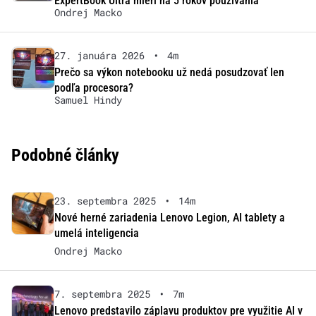
ExpertBook Ultra mieri na 5 rokov používania
Ondrej Macko
27. januára 2026
•
4m
Prečo sa výkon notebooku už nedá posudzovať len
podľa procesora?
Samuel Hindy
Podobné články
23. septembra 2025
•
14m
Nové herné zariadenia Lenovo Legion, AI tablety a
umelá inteligencia
Ondrej Macko
7. septembra 2025
•
7m
Lenovo predstavilo záplavu produktov pre využitie AI v