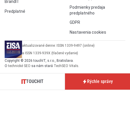
BrandIT
Podmienky predaja
Predplatné
predplatného
GDPR
Nastavenia cookies
aktualizované denne: ISSN 1339-9497 (online)
a ISSN 1339-939X (tlačené vydanie)
Copyright © 2026 touchIT, s.r.o., Bratislava.
O
technické SEO
sa nám stará
TechSEO Vitals
.
TOUCHIT
Rýchle správy