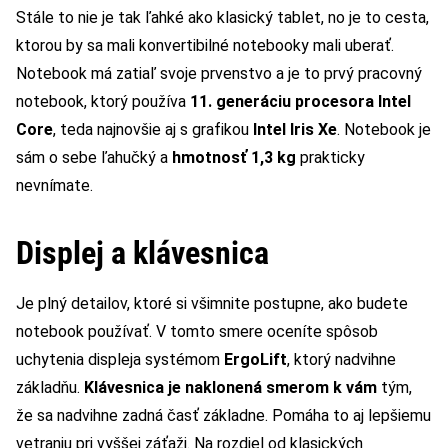
Stále to nie je tak ľahké ako klasický tablet, no je to cesta,
ktorou by sa mali konvertibilné notebooky mali uberať.
Notebook má zatiaľ svoje prvenstvo a je to prvý pracovný
notebook, ktorý používa
11. generáciu procesora Intel
Core
, teda najnovšie aj s grafikou
Intel Iris Xe
. Notebook je
sám o sebe ľahučký a
hmotnosť 1,3 kg
prakticky
nevnímate.
Displej a klávesnica
Je plný detailov, ktoré si všimnite postupne, ako budete
notebook používať. V tomto smere oceníte spôsob
uchytenia displeja systémom
ErgoLift
, ktorý nadvihne
základňu.
Klávesnica je naklonená smerom k vám
tým,
že sa nadvihne zadná časť základne. Pomáha to aj lepšiemu
vetraniu pri vyššej záťaži. Na rozdiel od klasických