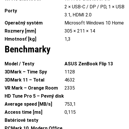
2 × USB-C / DP / PD, 1 × USB
Porty
3.1, HDMI 2.0
Operačný systém
Microsoft Windows 10 Home
Rozmery [mm]
305 × 211 × 14
Hmotnosť [kg]
1,3
Benchmarky
Model / Testy
ASUS ZenBook Flip 13
3DMark – Time Spy
1128
3DMark 11 – Total
4632
VR Mark – Orange Room
2335
HD Tune Pro 5 – Pevný disk
Average speed [MB/s]
753,1
Access time [ms]
0,115
Batériové testy
PCMark 10, Modern Office