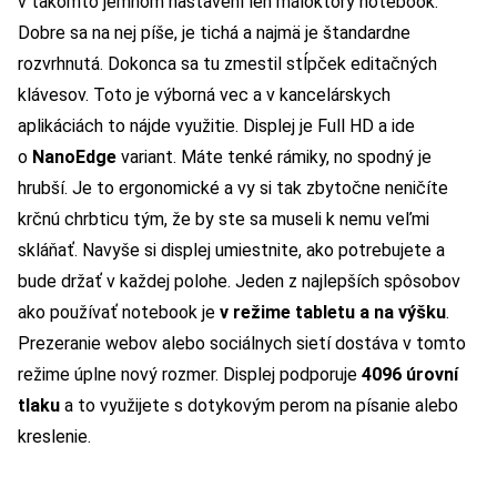
v takomto jemnom nastavení len máloktorý notebook.
Dobre sa na nej píše, je tichá a najmä je štandardne
rozvrhnutá. Dokonca sa tu zmestil stĺpček editačných
klávesov. Toto je výborná vec a v kancelárskych
aplikáciách to nájde využitie. Displej je Full HD a ide
o
NanoEdge
variant. Máte tenké rámiky, no spodný je
hrubší. Je to ergonomické a vy si tak zbytočne neničíte
krčnú chrbticu tým, že by ste sa museli k nemu veľmi
skláňať. Navyše si displej umiestnite, ako potrebujete a
bude držať v každej polohe. Jeden z najlepších spôsobov
ako používať notebook je
v režime tabletu a na výšku
.
Prezeranie webov alebo sociálnych sietí dostáva v tomto
režime úplne nový rozmer. Displej podporuje
4096 úrovní
tlaku
a to využijete s dotykovým perom na písanie alebo
kreslenie.