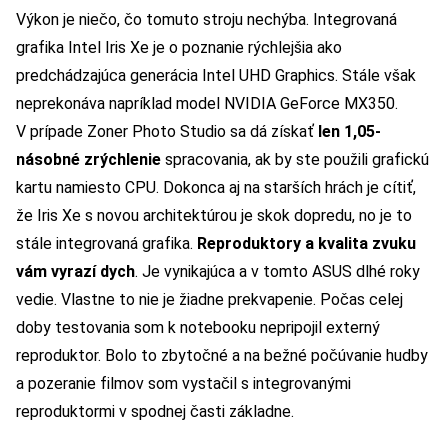
Výkon je niečo, čo tomuto stroju nechýba. Integrovaná
grafika Intel Iris Xe je o poznanie rýchlejšia ako
predchádzajúca generácia Intel UHD Graphics. Stále však
neprekonáva napríklad model NVIDIA GeForce MX350.
V prípade Zoner Photo Studio sa dá získať
len 1,05-
násobné zrýchlenie
spracovania, ak by ste použili grafickú
kartu namiesto CPU. Dokonca aj na starších hrách je cítiť,
že Iris Xe s novou architektúrou je skok dopredu, no je to
stále integrovaná grafika.
Reproduktory a kvalita zvuku
vám vyrazí dych
. Je vynikajúca a v tomto ASUS dlhé roky
vedie. Vlastne to nie je žiadne prekvapenie. Počas celej
doby testovania som k notebooku nepripojil externý
reproduktor. Bolo to zbytočné a na bežné počúvanie hudby
a pozeranie filmov som vystačil s integrovanými
reproduktormi v spodnej časti základne.