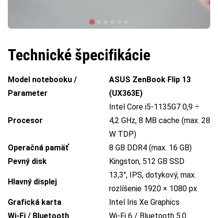
Technické špecifikácie
Model notebooku /
ASUS ZenBook Flip 13
Parameter
(UX363E)
Intel Core i5-1135G7 0,9 ÷
Procesor
4,2 GHz, 8 MB cache (max. 28
W TDP)
Operačná pamäť
8 GB DDR4 (max. 16 GB)
Pevný disk
Kingston, 512 GB SSD
13,3″, IPS, dotykový, max.
Hlavný displej
rozlíšenie 1920 × 1080 px
Grafická karta
Intel Iris Xe Graphics
Wi-Fi / Bluetooth
Wi-Fi 6 / Bluetooth 5.0