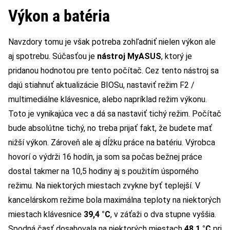
Výkon a batéria
Navzdory tomu je však potreba zohľadniť nielen výkon ale
aj spotrebu. Súčasťou je
nástroj MyASUS
, ktorý je
pridanou hodnotou pre tento počítač. Cez tento nástroj sa
dajú stiahnuť aktualizácie BIOSu, nastaviť režim F2 /
multimediálne klávesnice, alebo napríklad režim výkonu.
Toto je vynikajúca vec a dá sa nastaviť tichý režim. Počítač
bude absolútne tichý, no treba prijať fakt, že budete mať
nižší výkon. Zároveň ale aj dĺžku práce na batériu. Výrobca
hovorí o výdrži 16 hodín, ja som sa počas bežnej práce
dostal takmer na 10,5 hodiny aj s použitím úsporného
režimu. Na niektorých miestach zvykne byť teplejší. V
kancelárskom režime bola maximálna teploty na niektorých
miestach klávesnice
39,4 °C
, v záťaži o dva stupne vyššia.
Spodná časť dosahovala na niektorých miestach
48,1 °C
pri