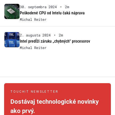
30. septembra 2024
•
2m
Poškodené CPU od Intelu čaká náprava
Michal Reiter
2. augusta 2024
•
2m
Intel predĺži záruku „chybných“ procesorov
Michal Reiter
TOUCHIT NEWSLETTER
Dostávaj technologické novinky
ako prvý.