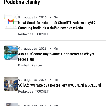
Podobné články
9. augusta 2026
•
3m
Nová Gmail funkcia, lepší ChatGPT zadarmo, výdrž
Samsung hodiniek a ďalšie novinky týždňa
Redakcia TOUCHIT
9. augusta 2026
•
9m
Ako nájsť dobré ubytovanie a nenaletieť falošným
recenziám
Michal Reiter
9. augusta 2026
•
1m
SÚŤAŽ: Vyhrajte dva bestsellery UVOĽNENÍ a SCELENÍ
Redakcia TOUCHIT
8. augusta 2026
•
5m