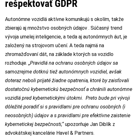
rešpektovať GDPR
Autonómne vozidlá aktívne komunikujú s okolím, takže
zbierajú aj množstvo osobných údajov . Súčasný trend
vývoja umelej inteligencie, a teda aj autonómnych áut, je
založený na strojovom učení. A teda najmä na
zhromažďovaní dát, na základe ktorých sa vozidlo
rozhoduje.
„Pravidlá na ochranu osobných údajov sa
samozrejme dotknú tiež autonómnych vozidiel, avšak
doteraz neboli prijaté žiadne opatrenia, ktoré by zaisťovali
dostatočnú kybernetickú bezpečnosť a chránili autonómne
vozidlá pred kybernetickými útokmi. Preto bude pri vývoji
dôležité poradiť si s pravidlami pre ochranu osobných (i
neosobných) údajov a s pravidlami pre efektívne zaistenie
kybernetickej bezpečnosti,“
upozorňuje Jan Diblík z
advokátskej kancelárie Havel & Partners.