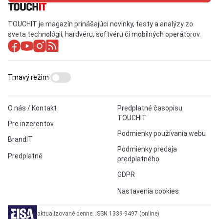
TOUCHIT je magazín prinášajúci novinky, testy a analýzy zo
sveta technológií, hardvéru, softvéru či mobilných operátorov.
Tmavý režim
O nás / Kontakt
Predplatné časopisu
TOUCHIT
Pre inzerentov
Podmienky používania webu
BrandIT
Podmienky predaja
Predplatné
predplatného
GDPR
Nastavenia cookies
aktualizované denne: ISSN 1339-9497 (online)