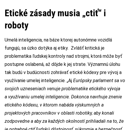
Etické zásady musia „ctiť“ i
roboty
Umelá inteligencia, na báze ktorej autonómne vozidlá
fungujú, sa úzko dotýka aj etiky. Zvlášť kritická je
problematika ľudskej kontroly nad strojmi, ktorá môže byť
postupne oslabená, až dôjde k jej strate. Významnú úlohu
tak budú v budúcnosti zohrávať etické kódexy pre vývoj a
využívanie umelej inteligencie. „Aj
Európsky parlament sa vo
svojich uzneseniach venuje problematike etického vývoja
a využívaniu umelej inteligencie. Dokonca navrhuje znenie
etického kódexu, v ktorom nabáda výskumných a
projektových pracovníkov v oblasti robotiky, aby konali
zodpovedne a aby za každých okolností prihliadali na to, že
je potrebné ctiť ľudskú dôstojnosť, súkromie a bezpečnosť.