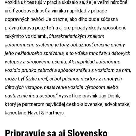
vozidlá už testujú v praxi a ukázalo sa, že je veľmi náročné
určiť zodpovednosť a vinníka napríklad v prípade
dopravných nehôd. Je otázne, ako dlho bude súčasná
právna úprava použiteľná aj pre prípady škody spôsobené
takýmito vozidlami:
„Charakteristickým znakom
autonómneho systému je totiž obtiažnosť určenia príčiny
jeho nežiaduceho správania, a to vďaka množstvu dátových
vstupov a strojovému učeniu. Ak napríklad autonómne
vozidlo prudko zabrzdí a spôsobí zrážku s vozidlom za ním,
môže byť ťažké určiť, či bol príčinou niektorý z mnohých
dátových vstupov, nastavenie vozidla výrobcom alebo
nastavenie inou osobou
,“ vysvetľuje právnik Jan Diblík
,
ktorý je partnerom najväčšej česko-slovenskej advokátskej
kancelárie Havel & Partners
.
Pripravuje sa aj Slovensko