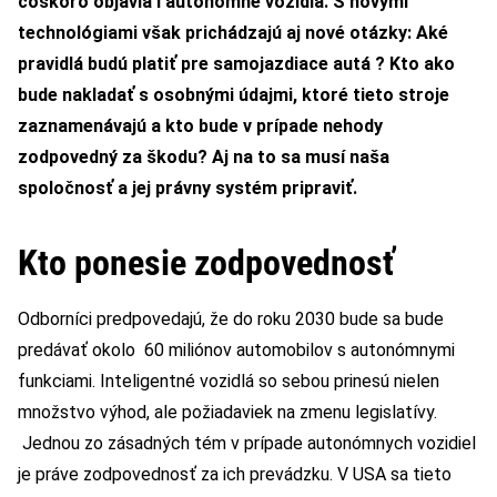
čoskoro objavia i autonómne vozidlá. S novými
technológiami však prichádzajú aj nové otázky: Aké
pravidlá budú platiť pre samojazdiace autá ? Kto ako
bude nakladať s osobnými údajmi, ktoré tieto stroje
zaznamenávajú a kto bude v prípade nehody
zodpovedný za škodu?
Aj na to sa musí naša
spoločnosť a jej právny systém pripraviť.
Kto ponesie zodpovednosť
Odborníci predpovedajú, že do roku 2030 bude sa bude
predávať okolo 60 miliónov automobilov s autonómnymi
funkciami. Inteligentné vozidlá so sebou prinesú nielen
množstvo výhod, ale požiadaviek na zmenu legislatívy.
Jednou zo zásadných tém v prípade autonómnych vozidiel
je práve zodpovednosť za ich prevádzku. V USA sa tieto