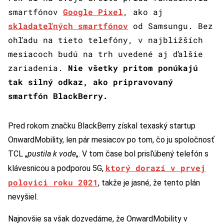
smartfónov
Google Pixel
, ako aj
skladateľných smartfónov
od Samsungu. Bez
ohľadu na tieto telefóny, v najbližších
mesiacoch budú na trh uvedené aj ďalšie
zariadenia.
Nie všetky pritom ponúkajú
tak silný odkaz, ako pripravovaný
smartfón BlackBerry.
Pred rokom značku BlackBerry získal texaský startup
OnwardMobility, len pár mesiacov po tom, čo ju spoločnosť
TCL „
pustila k vode
„. V tom čase bol prisľúbený telefón s
ktorý dorazí v prvej
klávesnicou a podporou 5G,
polovici roku 2021
, takže je jasné, že tento plán
nevyšiel.
Najnovšie sa však dozvedáme, že OnwardMobility v