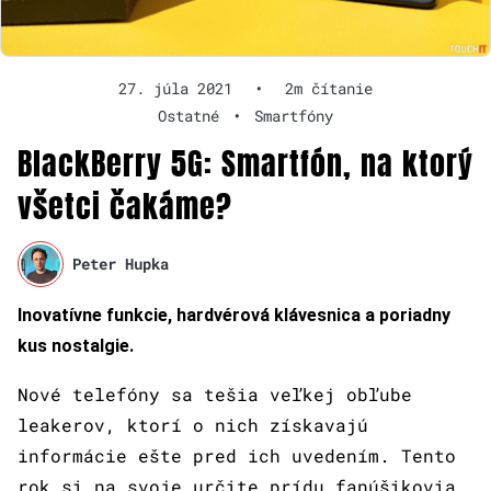
27. júla 2021
•
2m čítanie
Ostatné
•
Smartfóny
BlackBerry 5G: Smartfón, na ktorý
všetci čakáme?
Peter Hupka
Inovatívne funkcie, hardvérová klávesnica a poriadny
kus nostalgie.
Nové telefóny sa tešia veľkej obľube
leakerov, ktorí o nich získavajú
informácie ešte pred ich uvedením. Tento
rok si na svoje určite prídu fanúšikovia