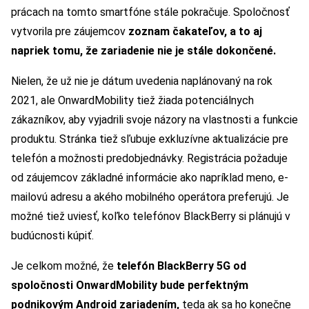
prácach na tomto smartfóne stále pokračuje. Spoločnosť
vytvorila pre záujemcov
zoznam čakateľov, a to aj
napriek tomu, že zariadenie nie je stále dokončené.
Nielen, že už nie je dátum uvedenia naplánovaný na rok
2021, ale OnwardMobility tiež žiada potenciálnych
zákazníkov, aby vyjadrili svoje názory na vlastnosti a funkcie
produktu. Stránka tiež sľubuje exkluzívne aktualizácie pre
telefón a možnosti predobjednávky. Registrácia požaduje
od záujemcov základné informácie ako napríklad meno, e-
mailovú adresu a akého mobilného operátora preferujú. Je
možné tiež uviesť, koľko telefónov BlackBerry si plánujú v
budúcnosti kúpiť.
Je celkom možné, že
telefón BlackBerry 5G od
spoločnosti OnwardMobility bude perfektným
podnikovým Android zariadením,
teda ak sa ho konečne