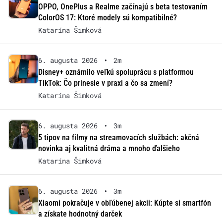
OPPO, OnePlus a Realme začínajú s beta testovaním
ColorOS 17: Ktoré modely sú kompatibilné?
Katarína Šimková
6. augusta 2026
•
2m
Disney+ oznámilo veľkú spoluprácu s platformou
TikTok: Čo prinesie v praxi a čo sa zmení?
Katarína Šimková
6. augusta 2026
•
3m
5 tipov na filmy na streamovacích službách: akčná
novinka aj kvalitná dráma a mnoho ďalšieho
Katarína Šimková
6. augusta 2026
•
3m
Xiaomi pokračuje v obľúbenej akcii: Kúpte si smartfón
a získate hodnotný darček