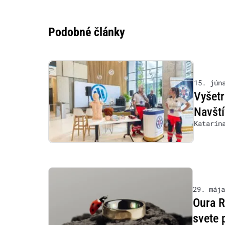
Podobné články
15. jún
Vyšetr
Navští
Katarín
29. mája
Oura R
svete 