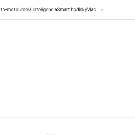
uto-moto
Umelá inteligencia
Smart hodinky
Viac
HLO BY VÁS ZAUJÍMAŤ
lačové správy
3. augusta 2026
•
3m
Huawei chystá veľk
ADÁVANIA
smartfónoch tým m
Zadajte frázu pre vyhľadanie
Roman Kadlec