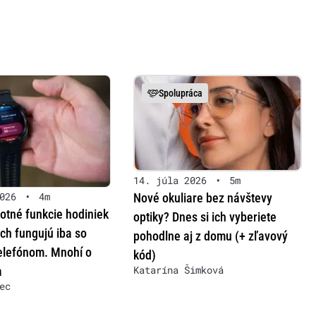
Spolupráca
14. júla 2026
•
5m
026
•
4m
Nové okuliare bez návštevy
otné funkcie hodiniek
optiky? Dnes si ich vyberiete
ch fungujú iba so
pohodlne aj z domu (+ zľavový
lefónom. Mnohí o
kód)
Katarína Šimková
a
ec