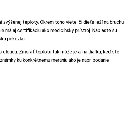
ní zvýšenej teploty. Okrem toho viete, či dieťa leží na bruchu
ie má aj certifikáciu ako medicínsky prístroj. Náplaste sú
skú pokožku.
o cloudu. Zmerať teplotu tak môžete aj na diaľku, keď ste
poznámky ku konkrétnemu meraniu ako je napr. podanie