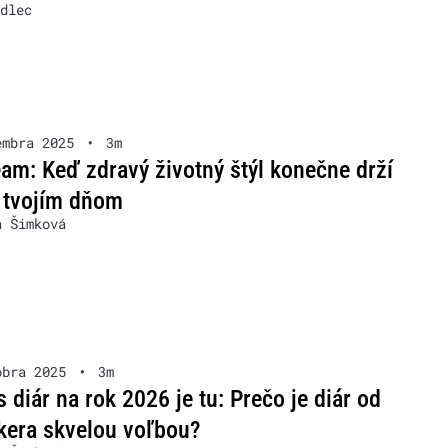
dlec
embra 2025
•
3m
eam: Keď zdravý životný štýl konečne drží
 tvojím dňom
a Šimková
óbra 2025
•
3m
s diár na rok 2026 je tu: Prečo je diár od
kera skvelou voľbou?