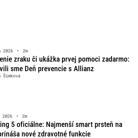
a 2026
•
2m
enie zraku či ukážka prvej pomoci zadarmo:
vili sme Deň prevencie s Allianz
a Šimková
 2026
•
2m
ing 5 oficiálne: Najmenší smart prsteň na
prináša nové zdravotné funkcie