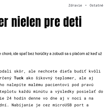
Zdravie
•
Ostatné
r nielen pre deti
e choré, ide spať bez horúčky a zobudí sa s plačom až keď už
odali skôr, ale nechcete dieťa budiť kvôli
určený
Tuck
ako šikovný teplomer, ale aj
ho nalepíte malému pacientovi pod pravú
teplotu každú minútu a výsledky posielať do
ie 24 hodín denne vo dne aj v noci a na
dní. Nabíjanie je cez microUSB port a