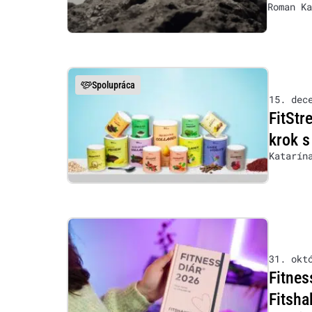
Roman Ka
Spolupráca
15. dec
FitStr
krok s
Katarín
31. okt
Fitnes
Fitsha