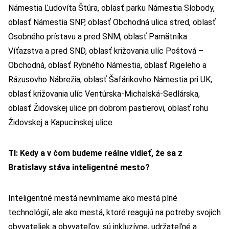
Námestia Ľudovíta Štúra, oblasť parku Námestia Slobody,
oblasť Námestia SNP, oblasť Obchodná ulica stred, oblasť
Osobného prístavu a pred SNM, oblasť Pamätníka
Víťazstva a pred SND, oblasť križovania ulíc Poštová –
Obchodná, oblasť Rybného Námestia, oblasť Rigeleho a
Rázusovho Nábrežia, oblasť Šafárikovho Námestia pri UK,
oblasť križovania ulíc Ventúrska-Michalská-Sedlárska,
oblasť Židovskej ulice pri dobrom pastierovi, oblasť rohu
Židovskej a Kapucínskej ulice.
TI: Kedy a v čom budeme reálne vidieť, že sa z
Bratislavy stáva inteligentné mesto?
Inteligentné mestá nevnímame ako mestá plné
technológií, ale ako mestá, ktoré reagujú na potreby svojich
obyvateliek a obyvateľov, sú inkluzívne, udržateľné a