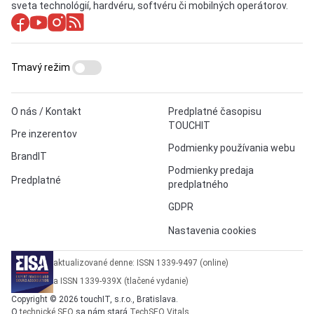
sveta technológií, hardvéru, softvéru či mobilných operátorov.
Tmavý režim
O nás / Kontakt
Predplatné časopisu
TOUCHIT
Pre inzerentov
Podmienky používania webu
BrandIT
Podmienky predaja
Predplatné
predplatného
GDPR
Nastavenia cookies
aktualizované denne: ISSN 1339-9497 (online)
a ISSN 1339-939X (tlačené vydanie)
Copyright © 2026 touchIT, s.r.o., Bratislava.
O
technické SEO
sa nám stará
TechSEO Vitals
.