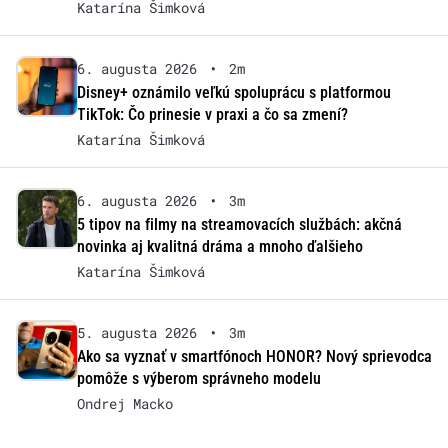
Katarína Šimková
6. augusta 2026
•
2m
Disney+ oznámilo veľkú spoluprácu s platformou
TikTok: Čo prinesie v praxi a čo sa zmení?
Katarína Šimková
6. augusta 2026
•
3m
5 tipov na filmy na streamovacích službách: akčná
novinka aj kvalitná dráma a mnoho ďalšieho
Katarína Šimková
5. augusta 2026
•
3m
Ako sa vyznať v smartfónoch HONOR? Nový sprievodca
pomôže s výberom správneho modelu
Ondrej Macko