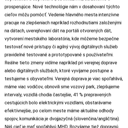
prosperujúce. Nové technológie nám v dosahovaní týchto
cieľov môžu pomôcť. Vedenie hlavného mesta intenzívne
pracuje na zlepšeniach napríklad rozhodnutiami založenými
na dátach, uverejňovaní dát na portáli otvorených dát,
vytvorení mestského laboratória, kde môžeme bezpečne
testovať nové prístupy či agilný vývoj digitálnych služieb
pravidelné testované a prototypované s používateľmi.
Reálne tieto zmeny vidíme napríklad pri verejnej doprave
alebo digitálnych službách, ktoré vyvíjame postupne a
testujeme s obyvateľmi. Verejná doprava je viac spoľahlivá,
máme viac vodičov, obnovili sme vozový park, zlepšujeme
intervaly, vozidlá chodia častejšie, 41 % prepravených
cestujúcich bolo elektrickými vozidlami, obstarávame
efektívnejšie, po celom meste máme aktuálne odhody
spojov, komunikácia je dvojjazyčná (slovenčina/angličtina).
Náš cieľ je mať spoľahlivú MHD. Rozvíjame tiež dopravnú