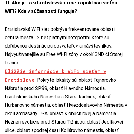
TI: Ako je to s bratislavskou metropolitnou sieťou
WiFi? Kde v súčasnosti funguje?
Bratislavská WiFi sieť pokrýva frekventované oblasti
centra mesta 12 bezplatnými hotspotmi, ktoré sú
obľúbenou destináciou obyvateľov aj návštevníkov.
Najvyužívanejšie sú Free Wi-Fi zóny v okolí SND či Starej
tržnice.
Bližšie informácie k WiFi sieťam v
Bratislave
Pokryté lokality sú: oblasť Fajnorovho
Nábrežia pred SPŠS, oblasť Hlavného Námestia,
Františkánskeho Námestia a Starej Radnice, oblasť
Hurbanovho námestia, oblasť Hviezdoslavovho Námestia v
okolí ambasády USA, oblasť Klobučníckej a Námestia
Nežnej revolúcie pred Starou Tržnicou, oblasť Jedlíkovej
ulice, oblasť spodnej časti Kollárovho námestia, oblasť