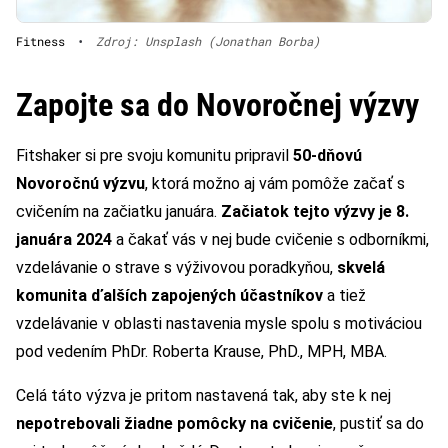
Fitness
•
Zdroj: Unsplash (Jonathan Borba)
Zapojte sa do Novoročnej výzvy
Fitshaker si pre svoju komunitu pripravil
50-dňovú
Novoročnú výzvu
, ktorá možno aj vám pomôže začať s
cvičením na začiatku januára.
Začiatok tejto výzvy je 8.
januára 2024
a čakať vás v nej bude cvičenie s odborníkmi,
vzdelávanie o strave s výživovou poradkyňou,
skvelá
komunita ďalších zapojených účastníkov
a tiež
vzdelávanie v oblasti nastavenia mysle spolu s motiváciou
pod vedením PhDr. Roberta Krause, PhD., MPH, MBA.
Celá táto výzva je pritom nastavená tak, aby ste k nej
nepotrebovali žiadne pomôcky na cvičenie
, pustiť sa do