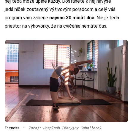
nej teda môže úplne každý. Dostanete k nej navyše
jedálniček zostavený výživovým poradcom a celý váš
program vám zaberie
najviac 30 minút dňa
. Nie je teda
priestor na výhovorky, že na cvičenie nemáte čas.
Fitness
•
Zdroj: Unsplash (Maryjoy Caballero)