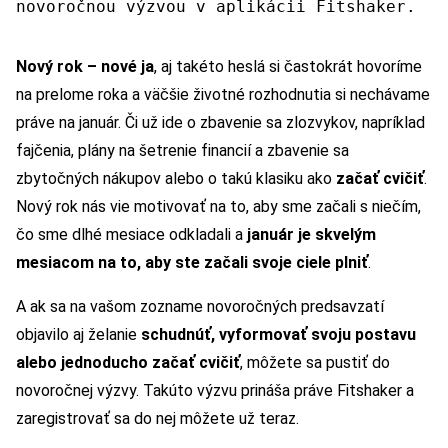
novoročnou výzvou v aplikácii Fitshaker.
Nový rok – nové ja
, aj takéto heslá si častokrát hovoríme
na prelome roka a väčšie životné rozhodnutia si nechávame
práve na január. Či už ide o zbavenie sa zlozvykov, napríklad
fajčenia, plány na šetrenie financií a zbavenie sa
zbytočných nákupov alebo o takú klasiku ako
začať cvičiť
.
Nový rok nás vie motivovať na to, aby sme začali s niečím,
čo sme dlhé mesiace odkladali a
január je skvelým
mesiacom na to, aby ste začali svoje ciele plniť
.
A ak sa na vašom zozname novoročných predsavzatí
objavilo aj želanie
schudnúť, vyformovať svoju postavu
alebo jednoducho začať cvičiť
, môžete sa pustiť do
novoročnej výzvy. Takúto výzvu prináša práve Fitshaker a
zaregistrovať sa do nej môžete už teraz.