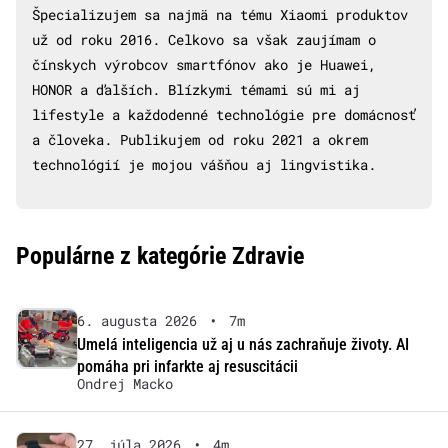
Špecializujem sa najmä na tému Xiaomi produktov
už od roku 2016. Celkovo sa však zaujímam o
čínskych výrobcov smartfónov ako je Huawei,
HONOR a ďalších. Blízkymi témami sú mi aj
lifestyle a každodenné technológie pre domácnosť
a človeka. Publikujem od roku 2021 a okrem
technológií je mojou vášňou aj lingvistika.
Populárne z kategórie Zdravie
6. augusta 2026
•
7m
Umelá inteligencia už aj u nás zachraňuje životy. AI
pomáha pri infarkte aj resuscitácii
Ondrej Macko
27. júla 2026
•
4m