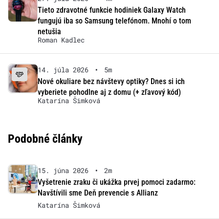
Tieto zdravotné funkcie hodiniek Galaxy Watch
fungujú iba so Samsung telefónom. Mnohí o tom
netušia
Roman Kadlec
14. júla 2026
•
5m
Nové okuliare bez návštevy optiky? Dnes si ich
vyberiete pohodlne aj z domu (+ zľavový kód)
Katarína Šimková
Podobné články
15. júna 2026
•
2m
Vyšetrenie zraku či ukážka prvej pomoci zadarmo:
Navštívili sme Deň prevencie s Allianz
Katarína Šimková