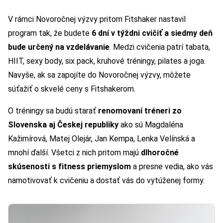
V rámci Novoročnej výzvy pritom Fitshaker nastavil
program tak, že budete
6 dní v týždni cvičiť a siedmy deň
bude určený na vzdelávanie
. Medzi cvičenia patrí tabata,
HIIT, sexy body, six pack, kruhové tréningy, pilates a joga.
Navyše, ak sa zapojíte do Novoročnej výzvy, môžete
súťažiť o skvelé ceny s Fitshakerom.
O tréningy sa budú starať
renomovaní tréneri zo
Slovenska aj Českej republiky
ako sú Magdaléna
Kažimírová, Matej Olejár, Jan Kempa, Lenka Velínská a
mnohí ďalší. Všetci z nich pritom majú
dlhoročné
skúsenosti s fitness priemyslom
a presne vedia, ako vás
namotivovať k cvičeniu a dostať vás do vytúženej formy.