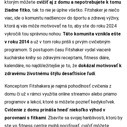
ktorým môžete
cvičiť aj z domu a nepotrebujete k tomu
žiadne fitko
, tak to nie je úplne všetko. Fitshaker je niečo
viac, ide o komunitu nadšencov do športu a zdravej výživy,
ktorá aj vás môže motivovať na to, aby ste do roku 2024
vykročili tou správnou nohou.
Táto komunita vznikla ešte
v roku 2014
a už v tom roku prišli s prvým cvičebným
programom. S postupom času Fitshaker vydal viaceré
kuchárske knihy so zdravými receptami, fitness diáre,
kalendáre, no najdôležitejšie je to, že
dokázal motivovať k
zdravému životnému štýlu desaťtisíce ľudí
.
Konceptom Fitshakera je najmä pohodlnosť cvičenia z
domu či už v rámci využitia online streamov alebo priamo
programov a lekcií, ktoré si môžete pozrieť kedykoľvek.
Cvičenie z domu prináša hneď niekoľko výhod v
porovnaní s fitkami
. Zbavíte sa svojej hanblivosti, ktorú by
ste vo fitness centre mohli pociťovať, cvičiť môžete