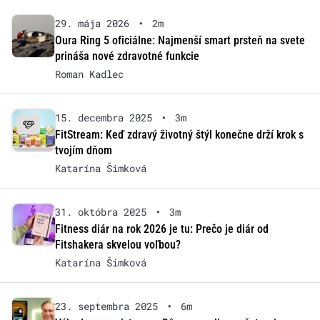
29. mája 2026
•
2m
Oura Ring 5 oficiálne: Najmenší smart prsteň na svete
prináša nové zdravotné funkcie
Roman Kadlec
15. decembra 2025
•
3m
FitStream: Keď zdravý životný štýl konečne drží krok s
tvojím dňom
Katarína Šimková
31. októbra 2025
•
3m
Fitness diár na rok 2026 je tu: Prečo je diár od
Fitshakera skvelou voľbou?
Katarína Šimková
23. septembra 2025
•
6m