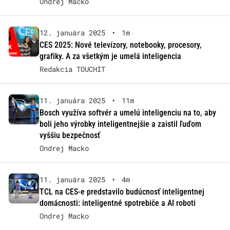
Ondrej Macko
12. januára 2025
•
1m
CES 2025: Nové televízory, notebooky, procesory,
grafiky. A za všetkým je umelá inteligencia
Redakcia TOUCHIT
11. januára 2025
•
11m
Bosch využíva softvér a umelú inteligenciu na to, aby
boli jeho výrobky inteligentnejšie a zaistil ľuďom
vyššiu bezpečnosť
Ondrej Macko
11. januára 2025
•
4m
TCL na CES-e predstavilo budúcnosť inteligentnej
domácnosti: inteligentné spotrebiče a AI roboti
Ondrej Macko