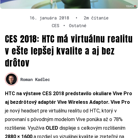
16. januára 2018
•
2m čítanie
CES
•
Ostatné
CES 2018: HTC má virtuálnu realitu
v ešte lepšej kvalite a aj bez
drôtov
Roman Kadlec
HTC na výstave CES 2018 predstavilo okuliare Vive Pro
aj bezdrôtový adaptér Vive Wireless Adaptor.
Vive Pro
je nový headset pre virtuálnu realitu od HTC, ktorý v
porovnaní s pôvodným modelom Vive ponúka až o 78%
rozlíšenie. Využíva
OLED
displeje s celkovým rozlíšením
2880 × 1600
a rozdiel vo vizuálnej kvalite je zreteľný na