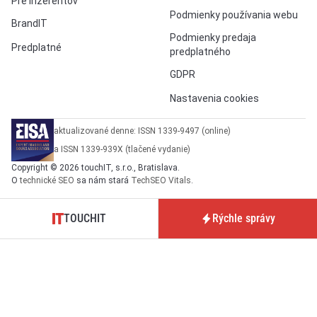
Pre inzerentov
Podmienky používania webu
BrandIT
Podmienky predaja
Predplatné
predplatného
GDPR
Nastavenia cookies
aktualizované denne: ISSN 1339-9497 (online)
a ISSN 1339-939X (tlačené vydanie)
Copyright © 2026 touchIT, s.r.o., Bratislava.
O
technické SEO
sa nám stará
TechSEO Vitals
.
TOUCHIT
Rýchle správy