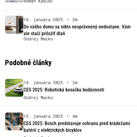
Roman Kadlec
14. januára 2025
•
2m
Do vášho domu sa nikto neoprávnený nedostane. Vám
ale stačí priložiť dlaň
Ondrej Macko
Podobné články
14. januára 2025
•
2m
CES 2025: Robotická kosačka budúcnosti
Ondrej Macko
13. januára 2025
•
4m
CES 2025: Bosch predstavuje ochranu pred krádežami
batérií z elektrických bicyklov