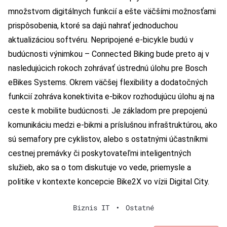
množstvom digitálnych funkcií a ešte väčšími možnosťami
prispôsobenia, ktoré sa dajú nahrať jednoduchou
aktualizáciou softvéru. Nepripojené e-bicykle budú v
budúcnosti výnimkou – Connected Biking bude preto aj v
nasledujúcich rokoch zohrávať ústrednú úlohu pre Bosch
eBikes Systems. Okrem väčšej flexibility a dodatočných
funkcií zohráva konektivita e-bikov rozhodujúcu úlohu aj na
ceste k mobilite budúcnosti. Je základom pre prepojenú
komunikáciu medzi e-bikmi a príslušnou infraštruktúrou, ako
sú semafory pre cyklistov, alebo s ostatnými účastníkmi
cestnej premávky či poskytovateľmi inteligentných
služieb, ako sa o tom diskutuje vo vede, priemysle a
politike v kontexte koncepcie Bike2X vo vízii Digital City.
Biznis IT
•
Ostatné