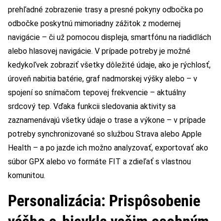
prehľadné zobrazenie trasy a presné pokyny odbočka po
odbočke poskytnú mimoriadny zážitok z modernej
navigácie – či už pomocou displeja, smartfónu na riadidlách
alebo hlasovej navigácie. V prípade potreby je možné
kedykoľvek zobraziť všetky dôležité údaje, ako je rýchlosť,
úroveň nabitia batérie, graf nadmorskej výšky alebo – v
spojení so snímačom tepovej frekvencie – aktuálny
srdcový tep. Vďaka funkcii sledovania aktivity sa
zaznamenávajú všetky údaje o trase a výkone – v prípade
potreby synchronizované so službou Strava alebo Apple
Health – a po jazde ich možno analyzovať, exportovať ako
súbor GPX alebo vo formáte FIT a zdieľať s vlastnou
komunitou.
Personalizácia: Prispôsobenie