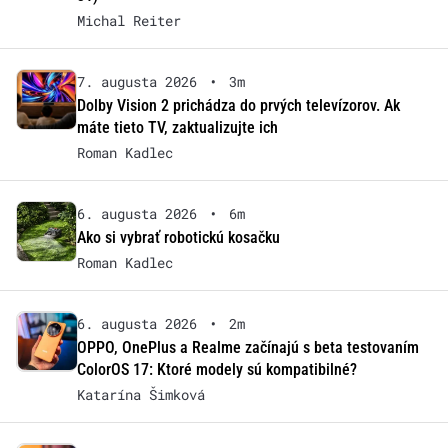
Michal Reiter
7. augusta 2026
•
3m
Dolby Vision 2 prichádza do prvých televízorov. Ak
máte tieto TV, zaktualizujte ich
Roman Kadlec
6. augusta 2026
•
6m
Ako si vybrať robotickú kosačku
Roman Kadlec
6. augusta 2026
•
2m
OPPO, OnePlus a Realme začínajú s beta testovaním
ColorOS 17: Ktoré modely sú kompatibilné?
Katarína Šimková