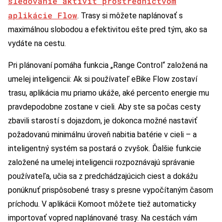
sledovanie aktivít prostredníctvom
aplikácie Flow
. Trasy si môžete naplánovať s
maximálnou slobodou a efektivitou ešte pred tým, ako sa
vydáte na cestu.
Pri plánovaní pomáha funkcia „Range Control“ založená na
umelej inteligencii: Ak si používateľ eBike Flow zostaví
trasu, aplikácia mu priamo ukáže, aké percento energie mu
pravdepodobne zostane v cieli. Aby ste sa počas cesty
zbavili starostí s dojazdom, je dokonca možné nastaviť
požadovanú minimálnu úroveň nabitia batérie v cieli – a
inteligentný systém sa postará o zvyšok. Ďalšie funkcie
založené na umelej inteligencii rozpoznávajú správanie
používateľa, učia sa z predchádzajúcich ciest a dokážu
ponúknuť prispôsobené trasy s presne vypočítaným časom
príchodu. V aplikácii Komoot môžete tiež automaticky
importovať vopred naplánované trasy. Na cestách vám