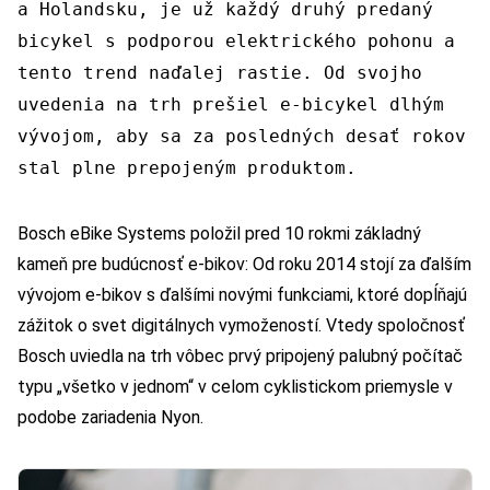
a Holandsku, je už každý druhý predaný
bicykel s podporou elektrického pohonu a
tento trend naďalej rastie. Od svojho
uvedenia na trh prešiel e-bicykel dlhým
vývojom, aby sa za posledných desať rokov
stal plne prepojeným produktom.
Bosch eBike Systems položil pred 10 rokmi základný
kameň pre budúcnosť e-bikov: Od roku 2014 stojí za ďalším
vývojom e-bikov s ďalšími novými funkciami, ktoré dopĺňajú
zážitok o svet digitálnych vymožeností. Vtedy spoločnosť
Bosch uviedla na trh vôbec prvý pripojený palubný počítač
typu „všetko v jednom“ v celom cyklistickom priemysle v
podobe zariadenia Nyon.