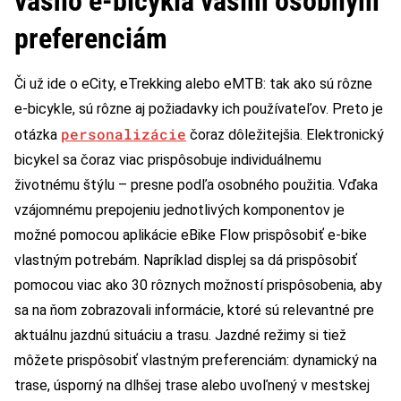
vášho e-bicykla vašim osobným
preferenciám
Či už ide o eCity, eTrekking alebo eMTB: tak ako sú rôzne
e-bicykle, sú rôzne aj požiadavky ich používateľov. Preto je
personalizácie
otázka
čoraz dôležitejšia. Elektronický
bicykel sa čoraz viac prispôsobuje individuálnemu
životnému štýlu – presne podľa osobného použitia. Vďaka
vzájomnému prepojeniu jednotlivých komponentov je
možné pomocou aplikácie eBike Flow prispôsobiť e-bike
vlastným potrebám. Napríklad displej sa dá prispôsobiť
pomocou viac ako 30 rôznych možností prispôsobenia, aby
sa na ňom zobrazovali informácie, ktoré sú relevantné pre
aktuálnu jazdnú situáciu a trasu. Jazdné režimy si tiež
môžete prispôsobiť vlastným preferenciám: dynamický na
trase, úsporný na dlhšej trase alebo uvoľnený v mestskej