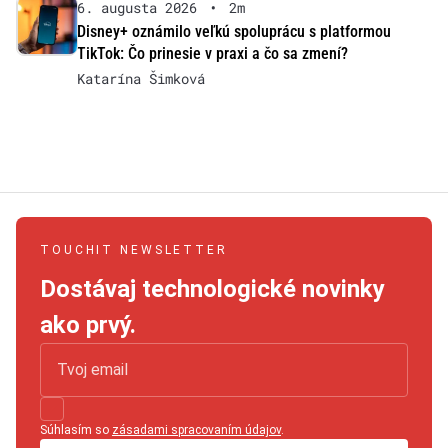
6. augusta 2026
•
2m
Disney+ oznámilo veľkú spoluprácu s platformou
TikTok: Čo prinesie v praxi a čo sa zmení?
Katarína Šimková
TOUCHIT NEWSLETTER
Dostávaj technologické novinky
ako prvý.
Súhlasím so
zásadami spracovaním údajov
.