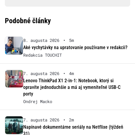
Podobné články
8. augusta 2026
•
5m
Aké vychytávky na upratovanie používame v redakcii?
Redakcia TOUCHIT
7. augusta 2026
•
4m
Lenovo ThinkPad X1 2-in-1: Notebook, ktorý si
opravíte jednoduchšie a má aj vymeniteľné USB-C
porty
Ondrej Macko
7. augusta 2026
•
2m
Napínavé dokumentárne seriály na Netflixe (týždeň
31)