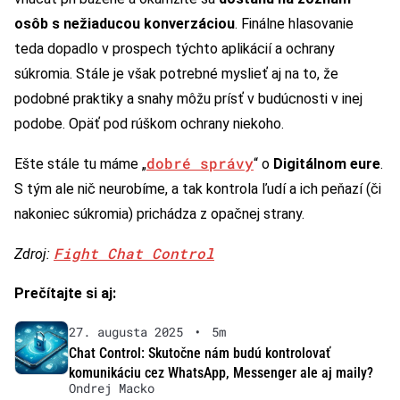
osôb s nežiaducou konverzáciou
. Finálne hlasovanie
teda dopadlo v prospech týchto aplikácií a ochrany
súkromia. Stále je však potrebné myslieť aj na to, že
podobné praktiky a snahy môžu prísť v budúcnosti v inej
podobe. Opäť pod rúškom ochrany niekoho.
dobré správy
Ešte stále tu máme „
“ o
Digitálnom eure
.
S tým ale nič neurobíme, a tak kontrola ľudí a ich peňazí (či
nakoniec súkromia) prichádza z opačnej strany.
Fight Chat Control
Zdroj:
Prečítajte si aj:
27. augusta 2025
•
5m
Chat Control: Skutočne nám budú kontrolovať
komunikáciu cez WhatsApp, Messenger ale aj maily?
Ondrej Macko