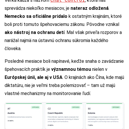
Veľká kauza s názvom
, ktorá nás
sprevádza niekoľko mesiacov, je
nateraz odložená
.
Nemecko sa oficiálne pridalo
k ostatným krajinám, ktoré
boli proti tomuto špehovaciemu zákonu. Pôvodne vznikal
ako nástroj na ochranu detí
. Mal však priveľa rozporov a
narážal najmä na ústavnú ochranu súkromia každého
človeka.
Posledné mesiace boli napínavé, keďže snaha o zavádzanie
špehovacích praktík je
významnou témou
nielen v
Európskej únii, ale aj v USA
. O krajinách ako Čína, kde majú
diktatúru, nie je veľmi treba polemizovať – tam už majú
vlastné mechanizmy na monitorovanie ľudí.