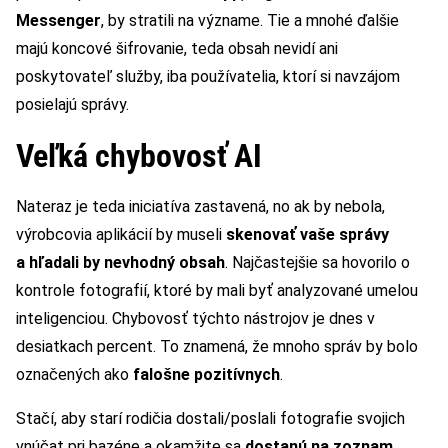
Messenger
, by stratili na význame. Tie a mnohé ďalšie
majú koncové šifrovanie, teda obsah nevidí ani
poskytovateľ služby, iba používatelia, ktorí si navzájom
posielajú správy.
Veľká chybovosť AI
Nateraz je teda iniciatíva zastavená, no ak by nebola,
výrobcovia aplikácií by museli
skenovať vaše správy
a hľadali by nevhodný obsah
. Najčastejšie sa hovorilo o
kontrole fotografií, ktoré by mali byť analyzované umelou
inteligenciou. Chybovosť týchto nástrojov je dnes v
desiatkach percent. To znamená, že mnoho správ by bolo
označených ako
falošne pozitívnych
.
Stačí, aby starí rodičia dostali/poslali fotografie svojich
vnúčat pri bazéne a okamžite sa
dostanú na zoznam