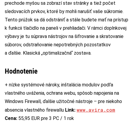
prechode myšou sa zobrazí stav stránky a tiež počet
sledovacích prvkov, ktoré by mohli narušiť vaše súkromie.
Tento prúžok sa dá odstrániť a stále budete mať na prístup
k funkcii tlačidlo na paneli v prehliadači. V rámci doplnkovej
výbavy je tu súprava nástrojov na šifrovanie a skratovanie
súborov, odstraňovanie nepotrebných pozostatkov
a ďalšie. Klasická „optimalizačná“ zostava.
Hodnotenie
+ nízke systémové nároky, inštalácia modulov podľa
vlastného uváženia, ochrana webu, spôsob napojenia na
Windows Firewall, ďalšie užitočné nástroje – pre niekoho
www.avira.com
absencia vlastného firewallu
Link:
Cena:
55,95 EUR pre 3 PC / 1 rok