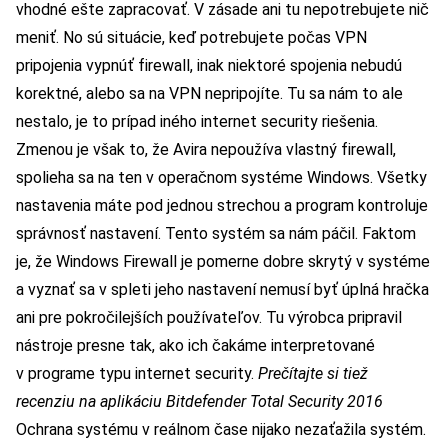
vhodné ešte zapracovať. V zásade ani tu nepotrebujete nič
meniť. No sú situácie, keď potrebujete počas VPN
pripojenia vypnúť firewall, inak niektoré spojenia nebudú
korektné, alebo sa na VPN nepripojíte. Tu sa nám to ale
nestalo, je to prípad iného internet security riešenia.
Zmenou je však to, že Avira nepoužíva vlastný firewall,
spolieha sa na ten v operačnom systéme Windows. Všetky
nastavenia máte pod jednou strechou a program kontroluje
správnosť nastavení. Tento systém sa nám páčil. Faktom
je, že Windows Firewall je pomerne dobre skrytý v systéme
a vyznať sa v spleti jeho nastavení nemusí byť úplná hračka
ani pre pokročilejších používateľov. Tu výrobca pripravil
nástroje presne tak, ako ich čakáme interpretované
v programe typu internet security.
Prečítajte si tiež
recenziu na aplikáciu
Bitdefender Total Security 2016
Ochrana systému v reálnom čase nijako nezaťažila systém.