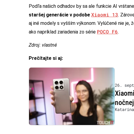
Podľa našich odhadov by sa ale funkcie AI vrátane
Xiaomi 13
staršej generácie v podobe
. Zárov
aj iné modely s vyšším výkonom. Vylúčené nie je, ž
POCO F6
ako napríklad zariadenia zo série
.
Zdroj: vlastné
Prečítajte si aj:
26. sept
Xiaomi
nočnej
Katarína