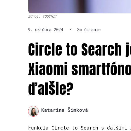
Zdroj: TOUCHIT
9. októbra 2024
•
3m čítanie
Circle to Search 
Xiaomi smartfóno
ďalšie?
Katarína Šimková
Funkcia Circle to Search s ďalšími 