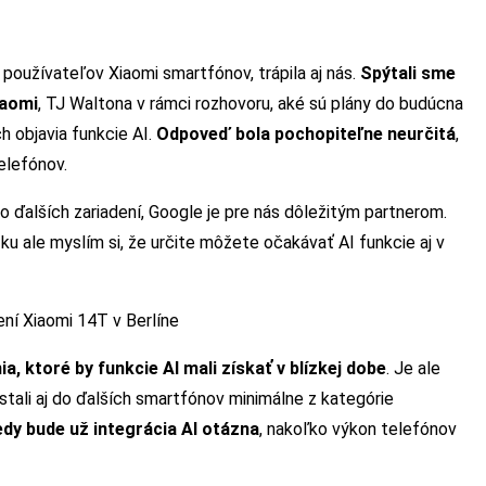
 používateľov Xiaomi smartfónov, trápila aj nás.
Spýtali sme
iaomi
, TJ Waltona v rámci rozhovoru, aké sú plány do budúcna
h objavia funkcie AI.
Odpoveď bola pochopiteľne neurčitá
,
telefónov.
 ďalších zariadení, Google je pre nás dôležitým partnerom.
u ale myslím si, že určite môžete očakávať AI funkcie aj v
ní Xiaomi 14T v Berlíne
a, ktoré by funkcie AI mali získať v blízkej dobe
. Je ale
stali aj do ďalších smartfónov minimálne z kategórie
edy bude už integrácia AI otázna
, nakoľko výkon telefónov