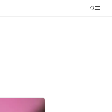
Nájsť
sne hodinky s dlhou výdržou, no jedna
ýba (RECENZIA)