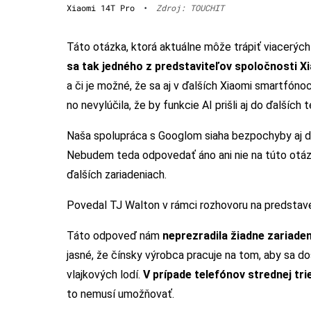
Xiaomi 14T Pro
•
Zdroj: TOUCHIT
Táto otázka, ktorá aktuálne môže trápiť viacerých
sa tak jedného z predstaviteľov spoločnosti X
a či je možné, že sa aj v ďalších Xiaomi smartfónoc
no nevylúčila, že by funkcie AI prišli aj do ďalších 
Naša spolupráca s Googlom siaha bezpochyby aj do
Nebudem teda odpovedať áno ani nie na túto otázk
ďalších zariadeniach.
Povedal TJ Walton v rámci rozhovoru na predstave
Táto odpoveď nám
neprezradila žiadne zariadeni
jasné, že čínsky výrobca pracuje na tom, aby sa do
vlajkových lodí.
V prípade telefónov strednej tri
to nemusí umožňovať.