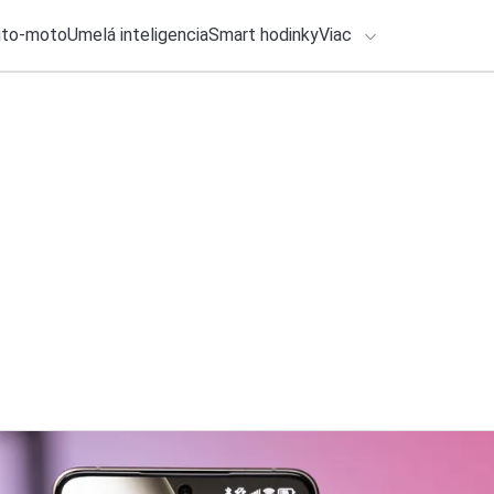
uto-moto
Umelá inteligencia
Smart hodinky
Viac
HLO BY VÁS ZAUJÍMAŤ
Recenzia
lačové správy
30. júla 2026
•
5m
ADÁVANIA
HONOR Watch 6: Krá
vec mi výrazne ch
Zadajte frázu pre vyhľadanie
Roman Kadlec