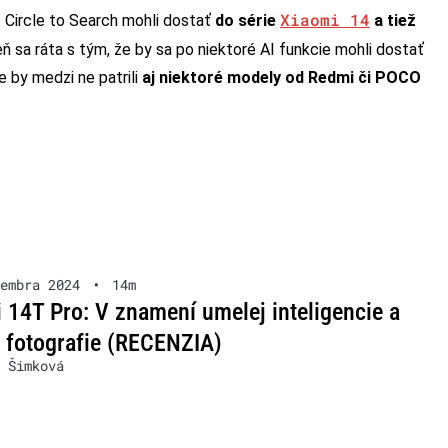
Xiaomi 14
 Circle to Search mohli dostať
do série
a tiež
eň sa ráta s tým, že by sa po niektoré AI funkcie mohli dostať
e by medzi ne patrili
aj niektoré modely od Redmi či POCO
embra 2024
•
14m
 14T Pro: V znamení umelej inteligencie a
 fotografie (RECENZIA)
 Šimková