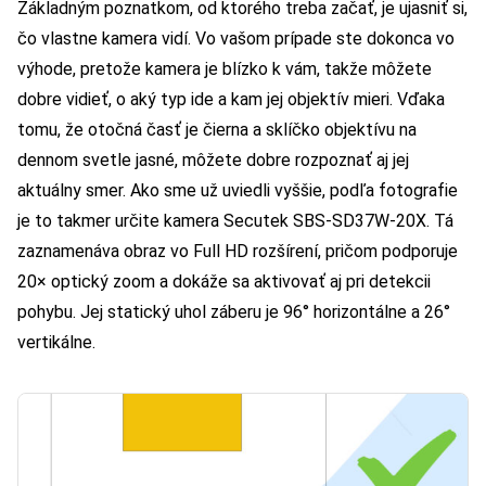
Základným poznatkom, od ktorého treba začať, je ujasniť si,
čo vlastne kamera vidí. Vo vašom prípade ste dokonca vo
výhode, pretože kamera je blízko k vám, takže môžete
dobre vidieť, o aký typ ide a kam jej objektív mieri. Vďaka
tomu, že otočná časť je čierna a sklíčko objektívu na
dennom svetle jasné, môžete dobre rozpoznať aj jej
aktuálny smer. Ako sme už uviedli vyššie, podľa fotografie
je to takmer určite kamera Secutek SBS-SD37W-20X. Tá
zaznamenáva obraz vo Full HD rozšírení, pričom podporuje
20× optický zoom a dokáže sa aktivovať aj pri detekcii
pohybu. Jej statický uhol záberu je 96° horizontálne a 26°
vertikálne.