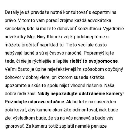
Detaily je už pravdaže nutné konzultovať s expertmi na
právo. V tomto vám poradí zrejme každá advokátska
kancelária, kde si môžete dohovoriť konzultáciu. Vyjadrenie
advokátky Mgr. Niny Klocokovej k podobnej téme si
môžete
prečítať napríklad tu
. Tieto veci ale často
nebývajú lacné a sú aj časovo náročné. Popremýšľajte
teda, či nie je rýchlejšie a lepšie
riešiť to svojpomocne
.
Veľmi často je úplne najefektívnejším spôsobom obyčajný
dohovor v dobrej viere, pri ktorom suseda skrátka
upozorníte a skúsite spolu nájsť vhodné riešenie. Naša
dobrá rada znie:
Nikdy nepožadujte odstránenie kamery!
Požadujte nápravu situácie
. Ak budete na suseda len
pokrikovať, aby kameru okamžite odmontoval, inak bude
zle, výsledkom bude, že sa na vás nahnevá a bude vás
ignorovať. Za kameru totiž zaplatil nemalé peniaze