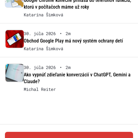
Google Chrome konečne prináša do telefónov funkciu,
ktorú v počítačoch máme už roky
Katarína Šimková
30. júla 2026
•
2m
Obchod Google Play má nový systém ochrany detí
Katarína Šimková
30. júla 2026
•
2m
Ako vypnúť zdieľanie konverzácií v ChatGPT, Gemini a
Claude?
Michal Reiter