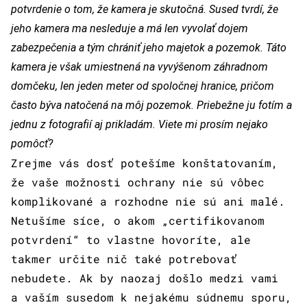
potvrdenie o tom, že kamera je skutočná. Sused tvrdí, že
jeho kamera ma nesleduje a má len vyvolať dojem
zabezpečenia a tým chrániť jeho majetok a pozemok. Táto
kamera je však umiestnená na vyvýšenom záhradnom
domčeku, len jeden meter od spoločnej hranice, pričom
často býva natočená na môj pozemok. Priebežne ju fotím a
jednu z fotografií aj prikladám. Viete mi prosím nejako
pomôcť?
Zrejme vás dosť potešíme konštatovaním,
že vaše možnosti ochrany nie sú vôbec
komplikované a rozhodne nie sú ani malé.
Netušíme síce, o akom „certifikovanom
potvrdení“ to vlastne hovoríte, ale
takmer určite nič také potrebovať
nebudete. Ak by naozaj došlo medzi vami
a vaším susedom k nejakému súdnemu sporu,