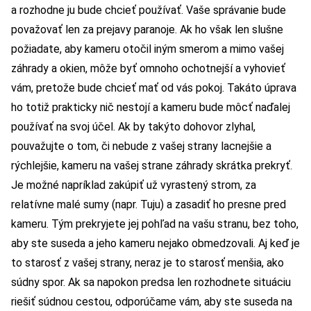
a rozhodne ju bude chcieť používať. Vaše správanie bude
považovať len za prejavy paranoje. Ak ho však len slušne
požiadate, aby kameru otočil iným smerom a mimo vašej
záhrady a okien, môže byť omnoho ochotnejší a vyhovieť
vám, pretože bude chcieť mať od vás pokoj. Takáto úprava
ho totiž prakticky nič nestojí a kameru bude môcť naďalej
používať na svoj účel. Ak by takýto dohovor zlyhal,
pouvažujte o tom, či nebude z vašej strany lacnejšie a
rýchlejšie, kameru na vašej strane záhrady skrátka prekryť.
Je možné napríklad zakúpiť už vyrastený strom, za
relatívne malé sumy (napr. Tuju) a zasadiť ho presne pred
kameru. Tým prekryjete jej pohľad na vašu stranu, bez toho,
aby ste suseda a jeho kameru nejako obmedzovali. Aj keď je
to starosť z vašej strany, neraz je to starosť menšia, ako
súdny spor. Ak sa napokon predsa len rozhodnete situáciu
riešiť súdnou cestou, odporúčame vám, aby ste suseda na