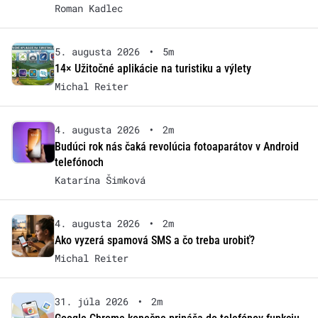
Roman Kadlec
5. augusta 2026
•
5m
14× Užitočné aplikácie na turistiku a výlety
Michal Reiter
4. augusta 2026
•
2m
Budúci rok nás čaká revolúcia fotoaparátov v Android
telefónoch
Katarína Šimková
4. augusta 2026
•
2m
Ako vyzerá spamová SMS a čo treba urobiť?
Michal Reiter
31. júla 2026
•
2m