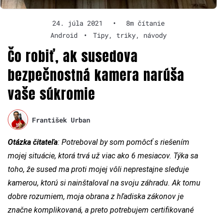
24. júla 2021
•
8m čítanie
Android
•
Tipy, triky, návody
Čo robiť, ak susedova
bezpečnostná kamera narúša
vaše súkromie
František Urban
Otázka čitateľa
: Potreboval by som pomôcť s riešením
mojej situácie, ktorá trvá už viac ako 6 mesiacov. Týka sa
toho, že sused ma proti mojej vôli neprestajne sleduje
kamerou, ktorú si nainštaloval na svoju záhradu. Ak tomu
dobre rozumiem, moja obrana z hľadiska zákonov je
značne komplikovaná, a preto potrebujem certifikované