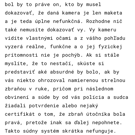
bol by to práve on, kto by musel
dokazovať, že daná kamera je len maketa
a je teda úplne nefunkčná. Rozhodne nič
také nemusíte dokazovať vy. Vy kameru
vidíte vlastnými očami a z vášho pohľadu
vyzerá reálne, funkčne a o jej fyzickej
prítomnosti nie je pochýb. Ak si stále
myslíte, že to nestačí, skúste si
predstaviť aké absurdné by bolo, ak by
vás niekto ohrozoval namierenou strelnou
zbraňou v ruke, pričom pri následnom
obvinení a súde by od vás polícia a sudca
žiadali potvrdenie alebo nejaký
certifikát o tom, že zbraň útočníka bola
pravá, pretože inak sa ďalej nepohnete.
Takto súdny systém skrátka nefunguje.