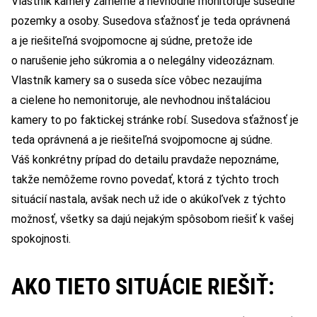
Vlastník kamery zámerne a nevhodne monitoruje susedné
pozemky a osoby. Susedova sťažnosť je teda oprávnená
a je riešiteľná svojpomocne aj súdne, pretože ide
o narušenie jeho súkromia a o nelegálny videozáznam.
Vlastník kamery sa o suseda síce vôbec nezaujíma
a cielene ho nemonitoruje, ale nevhodnou inštaláciou
kamery to po faktickej stránke robí. Susedova sťažnosť je
teda oprávnená a je riešiteľná svojpomocne aj súdne.
Váš konkrétny prípad do detailu pravdaže nepoznáme,
takže nemôžeme rovno povedať, ktorá z týchto troch
situácií nastala, avšak nech už ide o akúkoľvek z týchto
možnosť, všetky sa dajú nejakým spôsobom riešiť k vašej
spokojnosti.
AKO TIETO SITUÁCIE RIEŠIŤ: