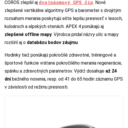
dvojpásmový GPS čip
COROS zlepšil aj
. Nové
zlepšené vertikálne algoritmy GPS a barometer s dvojitým
rozsahom merania poskytujú ešte lepšiu presnosť v lesoch,
kuloároch a alpských stenách. APEX 4 ponúkajú aj
zlepšené offline mapy
. Výrobca pridal názvy ulíc a mapy
rozšíril aj o
databázu bodov záujmu
.
Hodinky tiež ponúkajú pokročilé zdravotné, tréningové a
športové funkcie vrátane pokročilého merania regenerácie,
spánku a zdravotných parametrov. Výdrž dosahuje
až 24
dní
bežného nosenia, resp. od 41 do 65 hodín záznamu GPS
v závislosti od režimu presnosti.