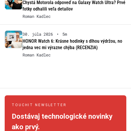
Chystá Motorola odpoveď na Galaxy Watch Ultra? Prvé
fotky odhalili veľa detailov
Roman Kadlec
30. júla 2026
•
5m
HONOR Watch 6: Krásne hodinky s dlhou výdržou, no
jedna vec mi výrazne chýba (RECENZIA)
Roman Kadlec
TOUCHIT NEWSLETTER
Dostávaj technologické novinky
ako prvý.