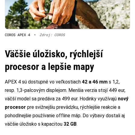
COROS APEX 4
•
Zdroj: COROS
Väčšie úložisko, rýchlejší
procesor a lepšie mapy
APEX 4 sú dostupné vo veľkostiach
42 a 46 mm
s 1,2,
resp. 1,3-palcovým displejom. Menšia verzia stojí 449 eur,
väčší model sa predáva za 499 eur. Hodinky využívajú
nový
procesor
pre svižnejšiu prevádzku, rýchlejšie reakcie a
pohodlnejšie používanie offline máp. Do výbavy dostali aj
väčšie úložisko s kapacitou
32 GB
.