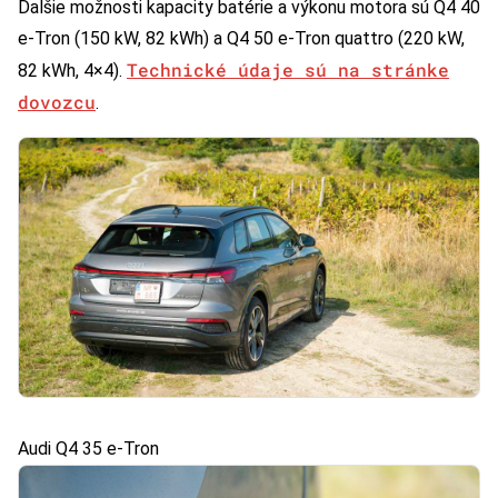
Ďalšie možnosti kapacity batérie a výkonu motora sú Q4 40
e-Tron (150 kW, 82 kWh) a Q4 50 e-Tron quattro (220 kW,
Technické údaje sú na stránke
82 kWh, 4×4).
dovozcu
.
Audi Q4 35 e-Tron