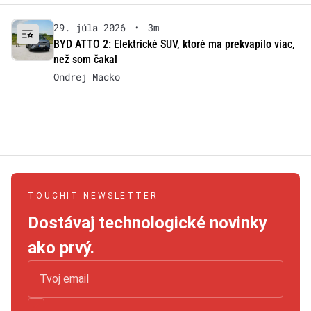
29. júla 2026
•
3m
BYD ATTO 2: Elektrické SUV, ktoré ma prekvapilo viac,
než som čakal
Ondrej Macko
TOUCHIT NEWSLETTER
Dostávaj technologické novinky
ako prvý.