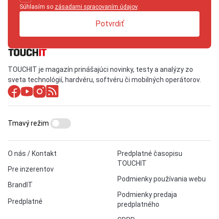
Súhlasím so
zásadami spracovaním údajov
.
Potvrdiť
TOUCHIT je magazín prinášajúci novinky, testy a analýzy zo
sveta technológií, hardvéru, softvéru či mobilných operátorov.
Tmavý režim
O nás / Kontakt
Predplatné časopisu
TOUCHIT
Pre inzerentov
Podmienky používania webu
BrandIT
Podmienky predaja
Predplatné
predplatného