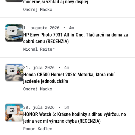
modernejší vzhľad aj nový displej
Ondrej Macko
1. augusta 2026
•
4m
HP Envy Photo 7931 All-in-One: Tlačiareň na doma za
dobrú cenu (RECENZIA)
Michal Reiter
31. júla 2026
•
4m
Honda CB500 Hornet 2026: Motorka, ktorá robí
jazdenie jednoduchším
Ondrej Macko
30. júla 2026
•
5m
HONOR Watch 6: Krásne hodinky s dlhou výdržou, no
jedna vec mi výrazne chýba (RECENZIA)
Roman Kadlec