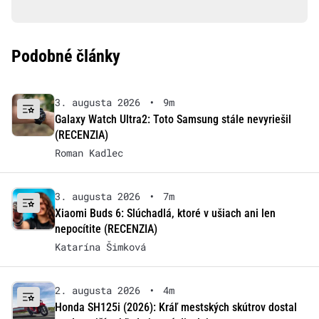
Podobné články
3. augusta 2026
•
9m
Galaxy Watch Ultra2: Toto Samsung stále nevyriešil
(RECENZIA)
Roman Kadlec
3. augusta 2026
•
7m
Xiaomi Buds 6: Slúchadlá, ktoré v ušiach ani len
nepocítite (RECENZIA)
Katarína Šimková
2. augusta 2026
•
4m
Honda SH125i (2026): Kráľ mestských skútrov dostal