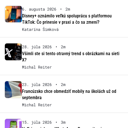
6. augusta 2026
•
2m
Disney+ oznámilo veľkú spoluprácu s platformou
TikTok: Čo prinesie v praxi a čo sa zmení?
Katarína Šimková
28. júla 2026
•
2m
Všimli ste si tento otravný trend s obrázkami na sieti
X?
Michal Reiter
23. júla 2026
•
2m
Francúzsko chce obmedziť mobily na školách už od
septembra
Michal Reiter
15. júla 2026
•
3m