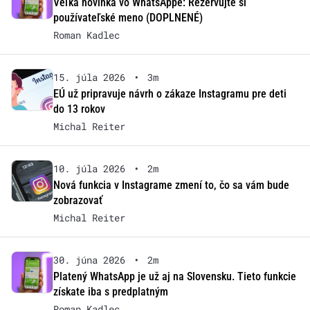
Veľká novinka vo WhatsAppe: Rezervujte si
používateľské meno (DOPLNENÉ)
Roman Kadlec
15. júla 2026
•
3m
EÚ už pripravuje návrh o zákaze Instagramu pre deti
do 13 rokov
Michal Reiter
10. júla 2026
•
2m
Nová funkcia v Instagrame zmení to, čo sa vám bude
zobrazovať
Michal Reiter
30. júna 2026
•
2m
Platený WhatsApp je už aj na Slovensku. Tieto funkcie
získate iba s predplatným
Roman Kadlec