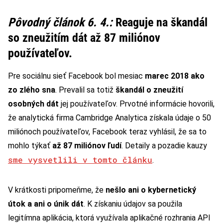
Pôvodný článok 6. 4.:
Reaguje na škandál
so zneužitím dát až 87 miliónov
používateľov.
Pre sociálnu sieť Facebook bol mesiac
marec 2018 ako
zo zlého sna
. Prevalil sa totiž
škandál o zneužití
osobných dát
jej používateľov. Prvotné informácie hovorili,
že analytická firma Cambridge Analytica získala údaje o 50
miliónoch používateľov, Facebook teraz vyhlásil, že sa to
mohlo týkať
až 87 miliónov ľudí
. Detaily a pozadie kauzy
sme vysvetlili v tomto článku
.
V krátkosti pripomeňme, že
nešlo ani o kybernetický
útok a ani o únik dát
. K získaniu údajov sa použila
legitímna aplikácia, ktorá využívala aplikačné rozhrania API