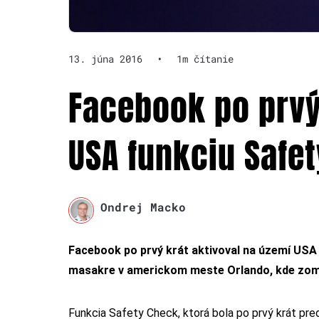
13. júna 2016
•
1m čítanie
Facebook po prvý
USA funkciu Safe
Ondrej Macko
Facebook po prvý krát aktivoval na území USA 
masakre v americkom meste Orlando, kde zomr
Funkcia Safety Check, ktorá bola po prvý krát p