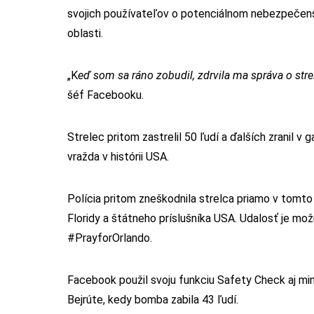
svojich používateľov o potenciálnom nebezpečenstv
oblasti.
„K
eď som sa ráno zobudil, zdrvila ma správa o stre
šéf Facebooku.
Strelec pritom zastrelil 50 ľudí a ďalších zranil v
vražda v histórii USA.
Polícia pritom zneškodnila strelca priamo v tom
Floridy a štátneho príslušníka USA. Udalosť je m
#PrayforOrlando.
Facebook použil svoju funkciu Safety Check aj minulý
Bejrúte, kedy bomba zabila 43 ľudí.