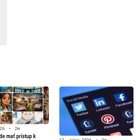
26
•
2m
de mať prístup k
17. júna 2026
•
2m