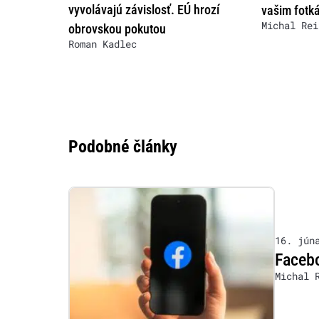
vyvolávajú závislosť. EÚ hrozí
vašim fotk
Michal Rei
obrovskou pokutou
Roman Kadlec
Podobné články
16. jún
Facebo
Michal 