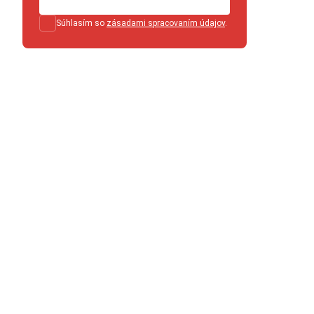
Súhlasím so
zásadami spracovaním údajov
.