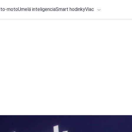
uto-moto
Umelá inteligencia
Smart hodinky
Viac
HLO BY VÁS ZAUJÍMAŤ
lačové správy
27. júla 2026
•
3m
Zabudnite na rediz
ADÁVANIA
výkon a zdravie
Zadajte frázu pre vyhľadanie
Roman Kadlec