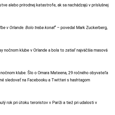
e alebo prírodnej katastrofe, ak sa nachádzajú v príslušnej
ľbe v Orlande. Bolo treba konať
“ – povedal Mark Zuckerberg,
 gay nočnom klube v Orlande a bola to zatiaľ najväčšia masová
to nočnom klube. Šlo o Omara Mateena, 29 ročného obyvateľa
ožné sledovať na Facebooku a Twitteri s hashtagom
 rok pri útoku teroristov v Paríži a tiež pri udalosti v