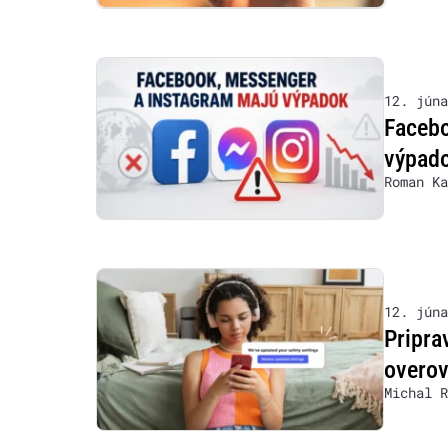
12. júna
Facebo
výpado
Roman Ka
12. júna
Pripra
overov
Michal R