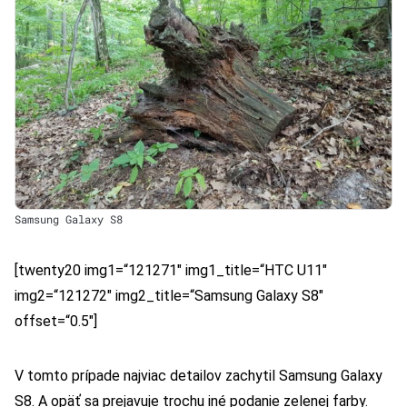
Samsung Galaxy S8
[twenty20 img1=“121271″ img1_title=“HTC U11″
img2=“121272″ img2_title=“Samsung Galaxy S8″
offset=“0.5″]
V tomto prípade najviac detailov zachytil Samsung Galaxy
S8. A opäť sa prejavuje trochu iné podanie zelenej farby.