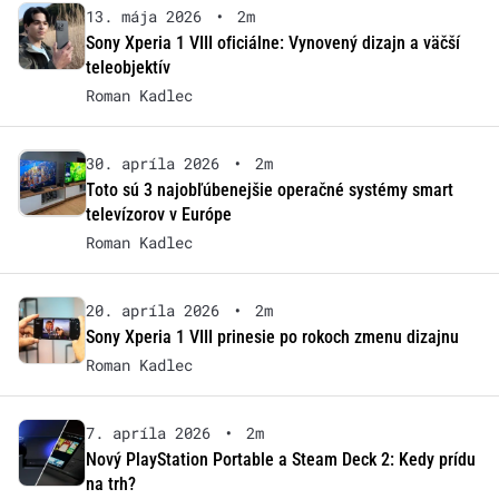
13. mája 2026
•
2m
Sony Xperia 1 VIII oficiálne: Vynovený dizajn a väčší
teleobjektív
Roman Kadlec
30. apríla 2026
•
2m
Toto sú 3 najobľúbenejšie operačné systémy smart
televízorov v Európe
Roman Kadlec
20. apríla 2026
•
2m
Sony Xperia 1 VIII prinesie po rokoch zmenu dizajnu
Roman Kadlec
7. apríla 2026
•
2m
Nový PlayStation Portable a Steam Deck 2: Kedy prídu
na trh?