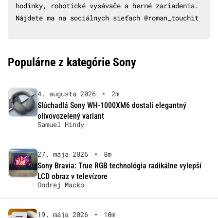
hodinky, robotické vysávače a herné zariadenia.
Nájdete ma na sociálnych sieťach @roman_touchit
Populárne z kategórie Sony
4. augusta 2026
•
2m
Slúchadlá Sony WH-1000XM6 dostali elegantný
olivovozelený variant
Samuel Hindy
27. mája 2026
•
8m
Sony Bravia: True RGB technológia radikálne vylepší
LCD obraz v televízore
Ondrej Macko
19. mája 2026
•
10m