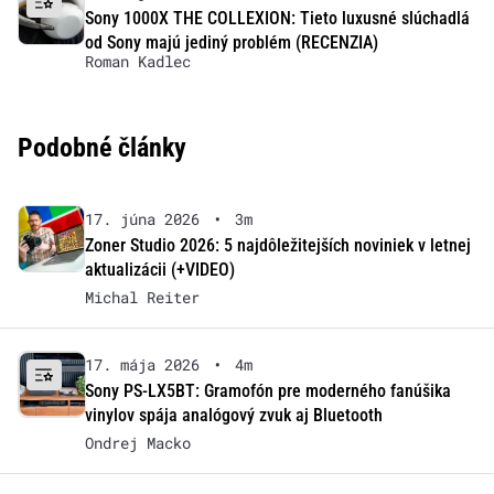
Sony 1000X THE COLLEXION: Tieto luxusné slúchadlá
od Sony majú jediný problém (RECENZIA)
Roman Kadlec
Podobné články
17. júna 2026
•
3m
Zoner Studio 2026: 5 najdôležitejších noviniek v letnej
aktualizácii (+VIDEO)
Michal Reiter
17. mája 2026
•
4m
Sony PS-LX5BT: Gramofón pre moderného fanúšika
vinylov spája analógový zvuk aj Bluetooth
Ondrej Macko