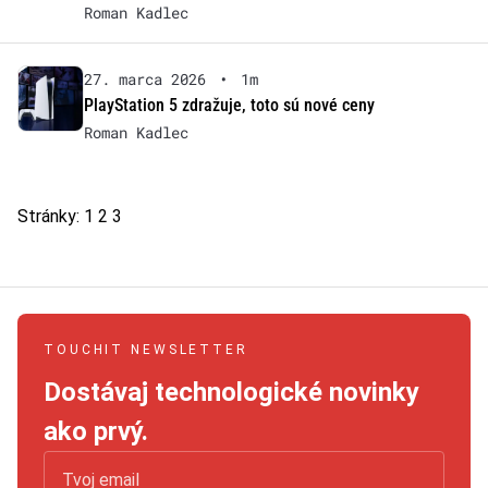
Roman Kadlec
27. marca 2026
•
1m
PlayStation 5 zdražuje, toto sú nové ceny
Roman Kadlec
Stránky:
1
2
3
TOUCHIT NEWSLETTER
Dostávaj technologické novinky
ako prvý.