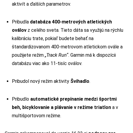
aktivít a ďalších parametrov.
Pribudla
databáza 400-metrových atletických
oválov
z celého sveta. Tieto dáta sa využijú na rýchlu
kalibráciu trate, pokiaľ budete behať na
štandardizovanom 400-metrovom atletickom ovále a
použijete režim
„Track Run“
. Garmin má k dispozícii
databázu viac ako 11-tisíc oválov.
Pribudol nový režim aktivity
Švihadlo
.
Pribudlo
automatické prepínanie medzi športmi
beh, bicyklovanie a plávanie v režime triatlon
a v
multišportovom režime.