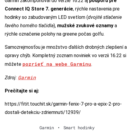
Garmin zakomponoval do verzie 16.22 aj
podporu pre
Connect IQ Store 7. generácie
, rýchle nastavenia pre
hodinky so zabudovaným LED svetlom (
dvojité stlačenie
ľavého horného tlačidla
),
mužské zvukové oznamy
a
rýchle označenie polohy na greene počas golfu.
Samozrejmosťou je množstvo ďalších drobných zlepšení a
opravy chýb. Kompletný zoznam noviniek vo verzii 16.22 si
pozrieť na webe Garminu
môžete
.
Garmin
Zdroj:
Prečítajte si aj:
https://fitit.touchit.sk/garmin-fenix-7-pro-a-epix-2-pro-
dostali-detekciu-zdriemnuti/12939/
Garmin
•
Smart hodinky