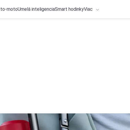
uto-moto
Umelá inteligencia
Smart hodinky
Viac
HLO BY VÁS ZAUJÍMAŤ
lačové správy
6. augusta 2026
•
3m
ADÁVANIA
Xiaomi pokračuje v
získate hodnotný d
Zadajte frázu pre vyhľadanie
Katarína Šimková