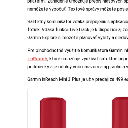
priateľmi. Zariadenie umožňuje prepis hlasových sp
nemôžete vypočuť. Textové správy môžete posiel
Salitetný komunikátor vďaka prepojeniu s aplikáci
fotiek. Vďaka funkcii LiveTrack je k dispozícii aj 
Garmin Explore si môžete plánovať výlety a sledov
Pre plnohodnotné využitie komunikátora Garmin i
inReach
, ktoré umožňuje využívať satelitné prip
podmienky a je odolný voči nárazom a aj prachu a v
Garmin inReach Mini 3 Plus je už v predaji za 499 eu