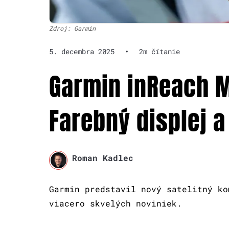
Zdroj: Garmin
5. decembra 2025
•
2m čítanie
Garmin inReach Mi
Farebný displej a
Roman Kadlec
Garmin predstavil nový satelitný ko
viacero skvelých noviniek.