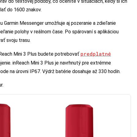
ráv do textovej podoby, čo oceníte v situáciách, kedy si ich
ať do 1600 znakov.
ou Garmin Messenger umožňuje aj pozeranie a zdieľanie
zdieľanie polohy v reálnom čase. Po spárovaní s aplikáciou
ať svoju trasu.
predplatné
nReach Mini 3 Plus budete potrebovať
ojenie. inReach Mini 3 Plus je navrhnutý pre extrémne
ode na úrovni IP67. Výdrž batérie dosahuje až 330 hodín.
r.