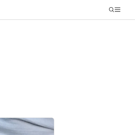
Nájsť
 obľúbenej akcii: Kúpte si smartfón a
arček