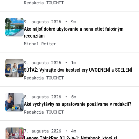
Redakcia TOUCHIT
9. augusta 2026
•
9m
Ako nájsť dobré ubytovanie a nenaletieť falošným
recenziám
Michal Reiter
9. augusta 2026
•
1m
SÚŤAŽ: Vyhrajte dva bestsellery UVOĽNENÍ a SCELENÍ
Redakcia TOUCHIT
8. augusta 2026
•
5m
Aké vychytávky na upratovanie používame v redakcii?
Redakcia TOUCHIT
7. augusta 2026
•
4m
Lenovo ThinkPad X1 2-in-1: Notebook, ktorý si