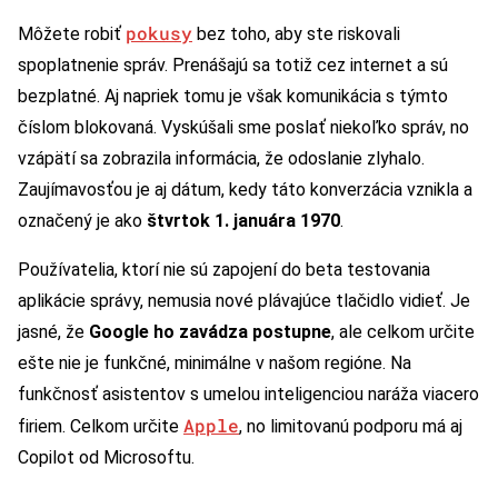
pokusy
Môžete robiť
bez toho, aby ste riskovali
spoplatnenie správ. Prenášajú sa totiž cez internet a sú
bezplatné. Aj napriek tomu je však komunikácia s týmto
číslom blokovaná. Vyskúšali sme poslať niekoľko správ, no
vzápätí sa zobrazila informácia, že odoslanie zlyhalo.
Zaujímavosťou je aj dátum, kedy táto konverzácia vznikla a
označený je ako
štvrtok 1. januára 1970
.
Používatelia, ktorí nie sú zapojení do beta testovania
aplikácie správy, nemusia nové plávajúce tlačidlo vidieť. Je
jasné, že
Google ho zavádza postupne
, ale celkom určite
ešte nie je funkčné, minimálne v našom regióne. Na
funkčnosť asistentov s umelou inteligenciou naráža viacero
Apple
firiem. Celkom určite
, no limitovanú podporu má aj
Copilot od Microsoftu.