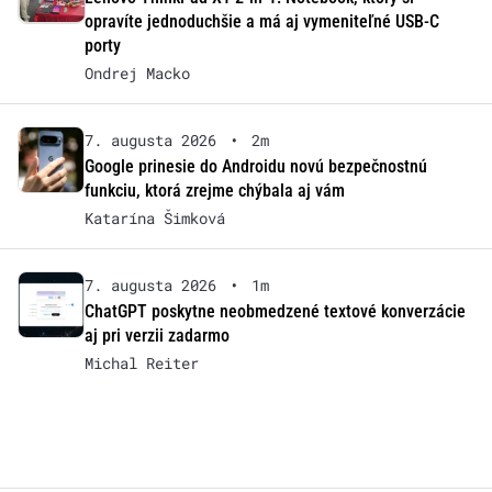
opravíte jednoduchšie a má aj vymeniteľné USB-C
porty
Ondrej Macko
7. augusta 2026
•
2m
Google prinesie do Androidu novú bezpečnostnú
funkciu, ktorá zrejme chýbala aj vám
Katarína Šimková
7. augusta 2026
•
1m
ChatGPT poskytne neobmedzené textové konverzácie
aj pri verzii zadarmo
Michal Reiter