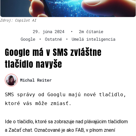
Zdroj: Copilot AI
29. júna 2024
•
2m čítanie
Google
•
Ostatné
•
Umelá inteligencia
Google má v SMS zvláštne
tlačidlo navyše
Michal Reiter
SMS správy od Googlu majú nové tlačidlo,
ktoré vás môže zmiasť.
Ide o tlačidlo, ktoré sa zobrazuje nad plávajúcim tlačidlom
a Začať chat. Označované je ako FAB, v plnom znení