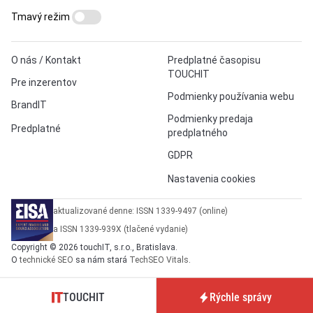
Tmavý režim
O nás / Kontakt
Predplatné časopisu
TOUCHIT
Pre inzerentov
Podmienky používania webu
BrandIT
Podmienky predaja
Predplatné
predplatného
GDPR
Nastavenia cookies
aktualizované denne: ISSN 1339-9497 (online)
a ISSN 1339-939X (tlačené vydanie)
Copyright © 2026 touchIT, s.r.o., Bratislava.
O
technické SEO
sa nám stará
TechSEO Vitals
.
TOUCHIT
Rýchle správy