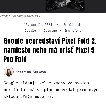
Zdroj: OnLeaks×SmartPrix
17. apríla 2024
•
3m čítanie
Google
•
Ostatné
•
Smartfóny
Google nepredstaví Pixel Fold 2,
namiesto neho má prísť Pixel 9
Pro Fold
Katarína Šimková
Google plánuje veľké zmeny vo svojom
portfóliu, má sa plne odovzdať prémiovým
skladateľným modelom.