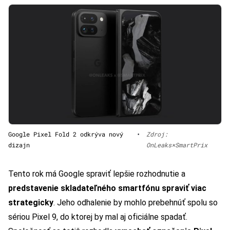
Google Pixel Fold 2 odkrýva nový
•
Zdroj:
dizajn
OnLeaks×SmartPrix
Tento rok má Google spraviť lepšie rozhodnutie a
predstavenie skladateľného smartfónu spraviť viac
strategicky
. Jeho odhalenie by mohlo prebehnúť spolu so
sériou Pixel 9, do ktorej by mal aj oficiálne spadať.