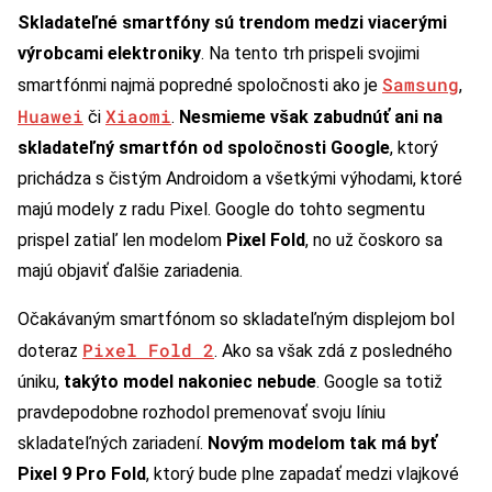
Skladateľné smartfóny sú trendom medzi viacerými
výrobcami elektroniky
. Na tento trh prispeli svojimi
Samsung
smartfónmi najmä popredné spoločnosti ako je
,
Huawei
Xiaomi
či
.
Nesmieme však zabudnúť ani na
skladateľný smartfón od spoločnosti Google
, ktorý
prichádza s čistým Androidom a všetkými výhodami, ktoré
majú modely z radu Pixel. Google do tohto segmentu
prispel zatiaľ len modelom
Pixel Fold
, no už čoskoro sa
majú objaviť ďalšie zariadenia.
Očakávaným smartfónom so skladateľným displejom bol
Pixel Fold 2
doteraz
. Ako sa však zdá z posledného
úniku,
takýto model nakoniec nebude
. Google sa totiž
pravdepodobne rozhodol premenovať svoju líniu
skladateľných zariadení.
Novým modelom tak má byť
Pixel 9 Pro Fold
, ktorý bude plne zapadať medzi vlajkové