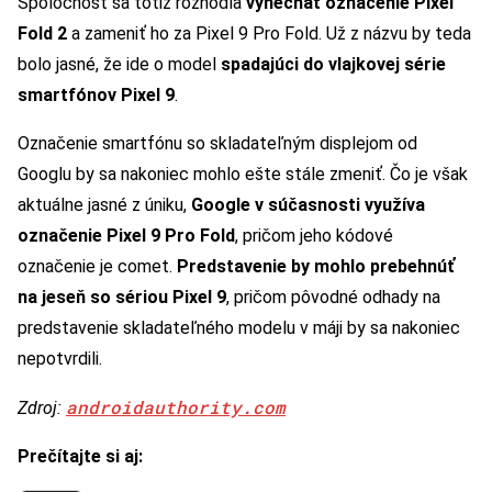
Spoločnosť sa totiž rozhodla
vynechať označenie Pixel
Fold 2
a zameniť ho za Pixel 9 Pro Fold. Už z názvu by teda
bolo jasné, že ide o model
spadajúci do vlajkovej série
smartfónov Pixel 9
.
Označenie smartfónu so skladateľným displejom od
Googlu by sa nakoniec mohlo ešte stále zmeniť. Čo je však
aktuálne jasné z úniku,
Google v súčasnosti využíva
označenie Pixel 9 Pro Fold
, pričom jeho kódové
označenie je comet.
Predstavenie by mohlo prebehnúť
na jeseň so sériou Pixel 9
, pričom pôvodné odhady na
predstavenie skladateľného modelu v máji by sa nakoniec
nepotvrdili.
androidauthority.com
Zdroj:
Prečítajte si aj: