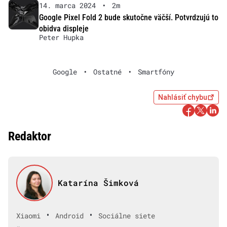
14. marca 2024
•
2m
Google Pixel Fold 2 bude skutočne väčší. Potvrdzujú to
obidva displeje
Peter Hupka
Google
•
Ostatné
•
Smartfóny
Nahlásiť chybu
Redaktor
Katarína Šimková
•
•
Xiaomi
Android
Sociálne siete