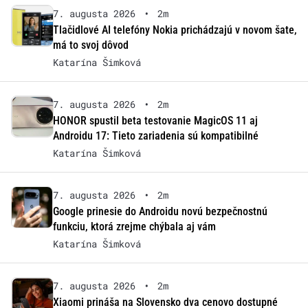
7. augusta 2026
•
2m
Tlačidlové AI telefóny Nokia prichádzajú v novom šate,
má to svoj dôvod
Katarína Šimková
7. augusta 2026
•
2m
HONOR spustil beta testovanie MagicOS 11 aj
Androidu 17: Tieto zariadenia sú kompatibilné
Katarína Šimková
7. augusta 2026
•
2m
Google prinesie do Androidu novú bezpečnostnú
funkciu, ktorá zrejme chýbala aj vám
Katarína Šimková
7. augusta 2026
•
2m
Xiaomi prináša na Slovensko dva cenovo dostupné