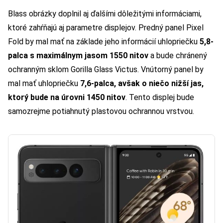
Blass obrázky doplnil aj ďalšími dôležitými informáciami,
ktoré zahŕňajú aj parametre displejov. Predný panel Pixel
Fold by mal mať na základe jeho informácií uhlopriečku
5,8-
palca s maximálnym jasom 1550 nitov
a bude chránený
ochranným sklom Gorilla Glass Victus. Vnútorný panel by
mal mať uhlopriečku
7,6-palca, avšak o niečo nižší jas,
ktorý bude na úrovni 1450 nitov
. Tento displej bude
samozrejme potiahnutý plastovou ochrannou vrstvou.