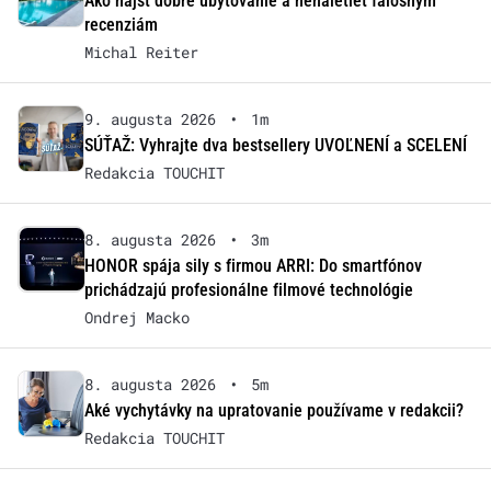
Ako nájsť dobré ubytovanie a nenaletieť falošným
recenziám
Michal Reiter
9. augusta 2026
•
1m
SÚŤAŽ: Vyhrajte dva bestsellery UVOĽNENÍ a SCELENÍ
Redakcia TOUCHIT
8. augusta 2026
•
3m
HONOR spája sily s firmou ARRI: Do smartfónov
prichádzajú profesionálne filmové technológie
Ondrej Macko
8. augusta 2026
•
5m
Aké vychytávky na upratovanie používame v redakcii?
Redakcia TOUCHIT