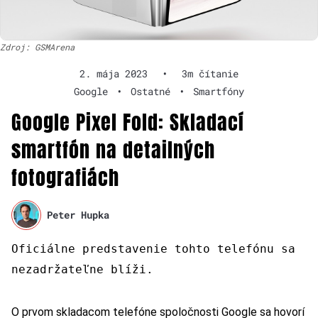
Zdroj: GSMArena
2. mája 2023
•
3m čítanie
Google
•
Ostatné
•
Smartfóny
Google Pixel Fold: Skladací
smartfón na detailných
fotografiách
Peter Hupka
Oficiálne predstavenie tohto telefónu sa
nezadržateľne blíži.
O prvom skladacom telefóne spoločnosti Google sa hovorí