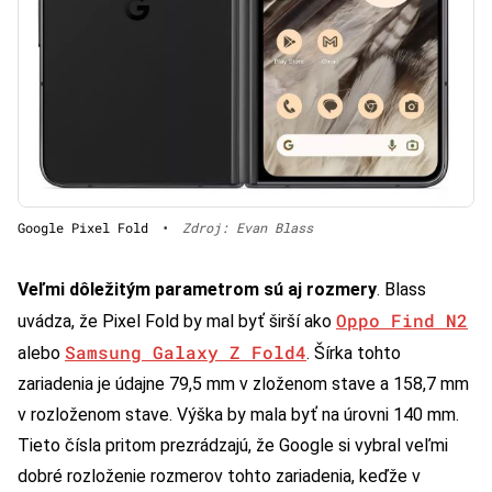
Google Pixel Fold
•
Zdroj: Evan Blass
Veľmi dôležitým parametrom sú aj rozmery
. Blass
Oppo Find N2
uvádza, že Pixel Fold by mal byť širší ako
Samsung Galaxy Z Fold4
alebo
. Šírka tohto
zariadenia je údajne 79,5 mm v zloženom stave a 158,7 mm
v rozloženom stave. Výška by mala byť na úrovni 140 mm.
Tieto čísla pritom prezrádzajú, že Google si vybral veľmi
dobré rozloženie rozmerov tohto zariadenia, keďže v