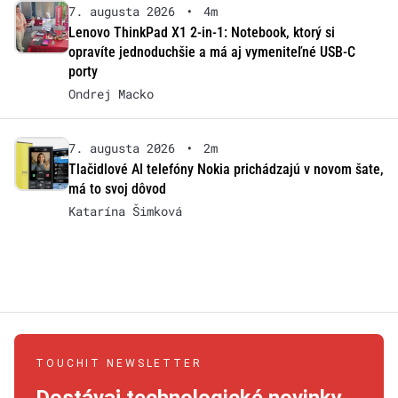
7. augusta 2026
•
4m
Lenovo ThinkPad X1 2-in-1: Notebook, ktorý si
opravíte jednoduchšie a má aj vymeniteľné USB-C
porty
Ondrej Macko
7. augusta 2026
•
2m
Tlačidlové AI telefóny Nokia prichádzajú v novom šate,
má to svoj dôvod
Katarína Šimková
TOUCHIT NEWSLETTER
Dostávaj technologické novinky