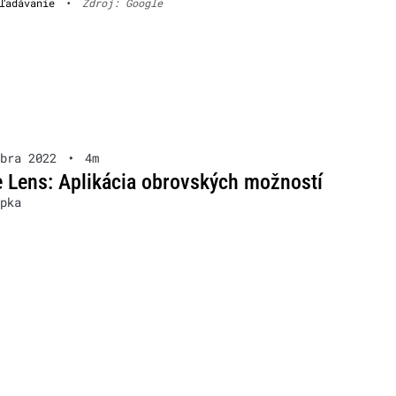
ľadávanie
•
Zdroj: Google
bra 2022
•
4m
 Lens: Aplikácia obrovských možností
pka