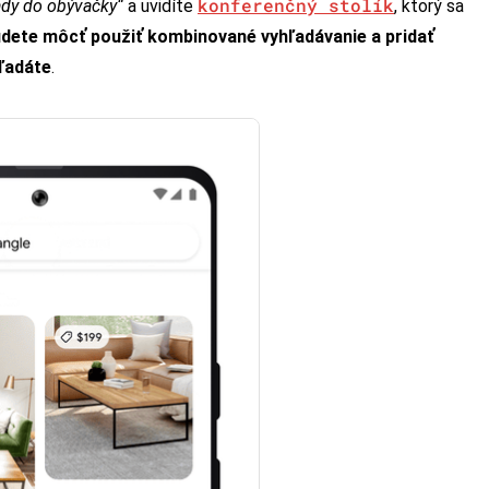
konferenčný stolík
dy do obývačky“
a uvidíte
, ktorý sa
dete môcť použiť kombinované vyhľadávanie a pridať
hľadáte
.