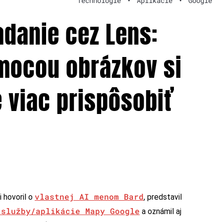
Technológie
•
Aplikácie
•
Google
adanie cez Lens:
mocou obrázkov si
 viac prispôsobiť
vlastnej AI menom Bard
i hovoril o
, predstavil
 služby/aplikácie Mapy Google
a oznámil aj