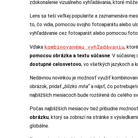
zdokonalenie vizuálneho vyhľadávania, ktoré môž
Lens sa teší veľkej popularite a zaznamenáva m
to, čo vidia, pomocou svojho fotoaparátu alebo ul
vyhľadávanie cez fotoaparát alebo pomocou foto
kombinovanému vyhľadávaniu
Vďaka
, kto
pomocou obrázka a textu súčasne
. V súčasnej
dostupné celosvetovo
, vo všetkých jazykoch a k
Nedávnou novinkou je možnosť využiť kombinované
obrázok, pridať
„blízko mňa“
a nájsť, čo potrebujet
najbližších mesiacoch bude rozšírená do celého sv
Počas najbližších mesiacov tiež pribudne možnos
obrázku
, ktorý sa zobrazí na stránke s výsledka
globálne.