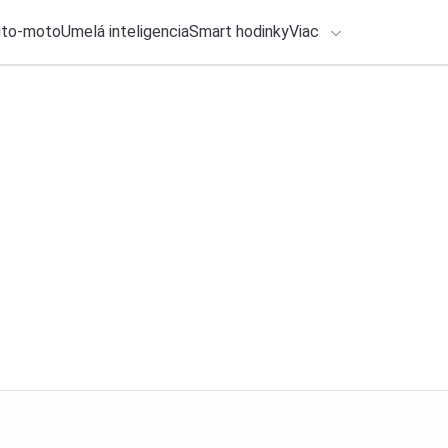
uto-moto
Umelá inteligencia
Smart hodinky
Viac
HLO BY VÁS ZAUJÍMAŤ
lačové správy
4. augusta 2026
•
2m
ADÁVANIA
Apple prinesie veľ
bude fungovať
Zadajte frázu pre vyhľadanie
Roman Kadlec