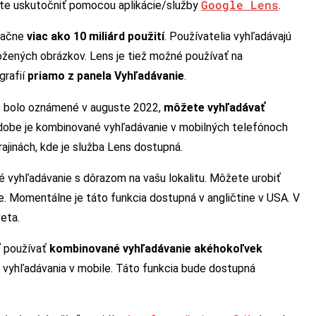
Google Lens
ete uskutočniť pomocou aplikácie/služby
.
esačne
viac ako 10 miliárd použití
. Používatelia vyhľadávajú
ožených obrázkov. Lens je tiež možné používať na
grafií
priamo z panela Vyhľadávanie
.
ré bolo oznámené v auguste 2022,
môžete vyhľadávať
 dobe je kombinované vyhľadávanie v mobilných telefónoch
rajinách, kde je služba Lens dostupná.
 vyhľadávanie s dôrazom na vašu lokalitu. Môžete urobiť
e. Momentálne je táto funkcia dostupná v angličtine v USA. V
eta.
ť používať
kombinované vyhľadávanie akéhokoľvek
mi vyhľadávania v mobile. Táto funkcia bude dostupná