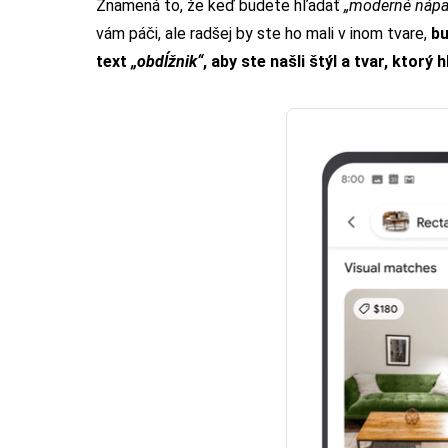
Znamená to, že keď budete hľadať
„moderné nápa
vám páči, ale radšej by ste ho mali v inom tvare,
bu
text
„obdĺžnik“
, aby ste našli štýl a tvar, ktorý 