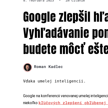
8. februára 2023
•
2m čítanie
Google zlepšil hľ
Vyhľadávanie po
budete môcť ešte
Roman Kadlec
Vďaka umelej inteligencii.
Google na konferencii venovanej umelej inteligenci
kľúčových zlepšení obľúbenej
niekoľko